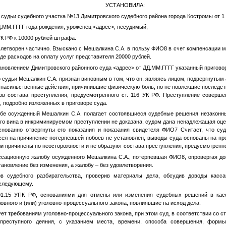
УСТАНОВИЛА:
судьи судебного участка №13 Димитровского судебного района города Костромы от 1 
.ММ.ГГГГ
года рождения, уроженец
<адрес>
, несудимый,
 УК РФ к 10000 рублей штрафа.
влетворен частично. Взыскано с Мешалкина С.А. в пользу
ФИО8
в счет компенсации м
де расходов на оплату услуг представителя 20000 рублей.
новлением Димитровского районного суда
<адрес>
от
ДД.ММ.ГГГГ
указанный приговор
 судьи Мешалкин С.А. признан виновным в том, что он, являясь лицом, подвергнуты
л насильственные действия, причинившие физическую боль, но не повлекшие последств
в состава преступления, предусмотренного ст. 116 УК РФ. Преступление соверше
, подробно изложенных в приговоре суда.
обе осужденный Мешалкин С.А. полагает состоявшиеся судебные решения незаконн
 его вина в инкриминируемом преступлении не доказана, судом дана ненадлежащая оц
снованно отвергнуты его показания и показания свидетеля
ФИО7
Считает, что суд
ел на причинение потерпевшей побоев не установлен, выводы суда основаны на пре
 причинены по неосторожности и не образуют состава преступления, предусмотренног
ссационную жалобу осужденного Мешалкина С.А., потерпевшая
ФИО8
, опровергая д
тановление без изменения, а жалобу – без удовлетворения.
в судебного разбирательства, проверив материалы дела, обсудив доводы касса
 следующему.
401.15 УПК РФ, основаниями для отмены или изменения судебных решений в кас
вного и (или) уголовно-процессуального закона, повлиявшие на исход дела.
ет требованиям уголовно-процессуального закона, при этом суд, в соответствии со с
преступного деяния, с указанием места, времени, способа совершения, форм