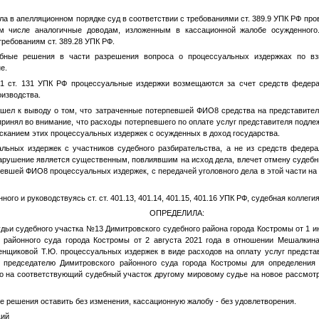
ла в апелляционном порядке суд в соответствии с требованиями ст. 389.9 УПК РФ пр
м числе аналогичные доводам, изложенным в кассационной жалобе осужденного
требованиям ст. 389.28 УПК РФ.
бные решения в части разрешения вопроса о процессуальных издержках по вз
е.
. 1 ст. 131 УПК РФ процессуальные издержки возмещаются за счет средств федер
оизводства.
шел к выводу о том, что затраченные потерпевшей
ФИО8
средства на представите
 принял во внимание, что расходы потерпевшего по оплате услуг представителя под
канием этих процессуальных издержек с осужденных в доход государства.
льных издержек с участников судебного разбирательства, а не из средств федера
нарушение является существенным, повлиявшим на исход дела, влечет отмену судебн
рпевшей
ФИО8
процессуальных издержек, с передачей уголовного дела в этой части на
ого и руководствуясь ст. ст. 401.13, 401.14, 401.15, 401.16 УПК РФ, судебная коллеги
ОПРЕДЕЛИЛА:
удьи судебного участка №13 Димитровского судебного района города Костромы от 1 и
о районного суда города Костромы от 2 августа 2021 года в отношении Мешалки
енщиковой Т.Ю. процессуальных издержек в виде расходов на оплату услуг представ
ь председателю Димитровского районного суда города Костромы для определения 
го на соответствующий судебный участок другому мировому судье на новое рассмотрен
е решения оставить без изменения, кассационную жалобу - без удовлетворения.
щий