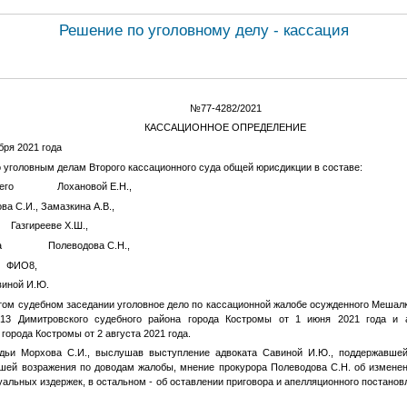
Решение по уголовному делу - кассация
№77-4282/2021
КАССАЦИОННОЕ ОПРЕДЕЛЕНИЕ
я 2021 года
о уголовным делам Второго кассационного суда общей юрисдикции в составе:
ющего Лохановой Е.Н.,
И., Замазкина А.В.,
азгирееве Х.Ш.,
рора Полеводова С.Н.,
й
ФИО8
,
ой И.Ю.
том судебном заседании уголовное дело по кассационной жалобе осужденного Мешалк
13 Димитровского судебного района города Костромы от 1 июня 2021 года и а
города Костромы от 2 августа 2021 года.
дьи Морхова С.И., выслушав выступление адвоката Савиной И.Ю., поддержавше
вшей возражения по доводам жалобы, мнение прокурора Полеводова С.Н. об измене
альных издержек, в остальном - об оставлении приговора и апелляционного постанов