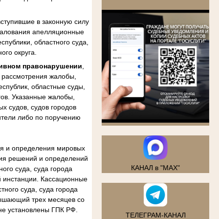
.
ступившие в законную силу
бжалования апелляционные
спублики, областного суда,
ого округа.
тивном правонарушении
,
м рассмотрения жалобы,
еспублик, областные суды,
гов. Указанные жалобы,
х судов, судов городов
ители либо по поручению
ия и определения мировых
ния решений и определений
КАНАЛ в "MAX"
ого суда, суда города
й инстанции. Кассационные
тного суда, суда города
вышающий трех месяцев со
не установлены ГПК РФ.
ТЕЛЕГРАМ-КАНАЛ