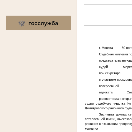
г. Москва 30 ноябр
Судебная коллегия п
председательству
судей Морхова С.
при секретаре Г
с участием проку
потерпевше
адвоката Савин
рассмотрела в откры
судьи судебного участка №
Димитровского районного суда 
Заслушав доклад су
потерпевшей
ФИО8
, высказа
решения о взыскании процессу
коллегия