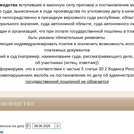
зводстве
вступившие в законную силу приговор и постановление ми
 суда, вынесенные в ходе производства по уголовному делу в кач
 непосредственно в президиум верховного суда республики, област
рального значения, суда автономной области, суда автономного ок
ан и организаций, что при оплате государственной пошлины в пл
быть указаны обязательные реквизиты,
ляющие индивидуализировать платеж и исключить возможность испо
платежных документов
ний в суд (например, наименование суда, рассматривающего дело, 
об участниках (истец, ответчик))
ормируем, что в соответствии с частью 5 статьи 30.2 Кодекса Ро
равонарушениях жалоба на постановление по делу об администр
государственной пошлиной не облагается
ОИЗВОДСТВО
ченных на дату
ам