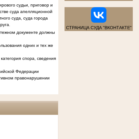
рового судьи, приговор и
естве суда апелляционной
ного суда, суда города
руга.
СТРАНИЦА СУДА "ВКОНТАКТЕ"
атежном документе должны
льзования одних и тех же
категория спора, сведения
ссийской Федерации
ативном правонарушении