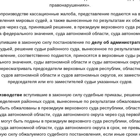
правонарушениях».
производстве
кассационные жалоба, представление подаются на в
еления мировых судей, а также вынесенные по результатам их о
в через суд, принявший решение, в президиум верховного суда ре
а федерального значения, суда автономной области, суда автономн
упившие в законную силу постановление по
делу об администра
дьей, решение судьи районного суда, вынесенное по результата
овление, соответственно подаются, приносятся в верховные суды р
ного значения, суды автономной области и суды автономных окру
ересматривать председатели верховных судов республик, областны
 судов автономной области и судов автономных округов, их замест
председателя или его заместителей судьи указанных судов.
изводстве
вступившие в законную силу судебные приказы, решен
еделения районных судов, вынесенные по результатам обжалова
 быть обжалованы в президиум верховного суда республики, областн
уда автономной области, суда автономного округа через суд перво
могут быть поданы в президиум верховного суда республики, облас
суда автономной области, суда автономного округа в срок, не пре
нную силу обжалуемого судебного постановления, если иные сроки 