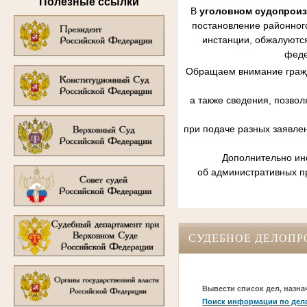
Полезные ссылки
В
уголовном судопрои
постановление районного
инстанции, обжалуются
феде
Обращаем внимание гражд
а также сведения, позво
при подаче разных заявле
Дополнительно инф
об административных п
СУДЕБНОЕ ДЕЛОПР
Вывести список дел, назна
Поиск информации по дел