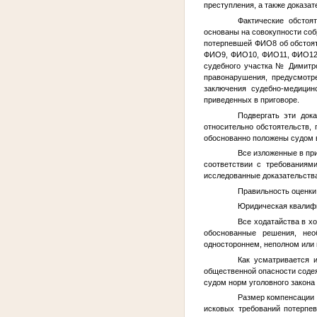
преступления, а также доказа
Фактические обстоя
основаны на совокупности соб
потерпевшей
ФИО8
об обстоя
ФИО9
,
ФИО10
,
ФИО11
,
ФИО1
судебного участка
№
Димитро
правонарушения, предусмотре
заключения судебно-медици
приведенных в приговоре.
Подвергать эти док
относительно обстоятельств,
обоснованно положены судом в
Все изложенные в пр
соответствии с требованиями
исследованные доказательства
Правильность оценки
Юридическая квалифи
Все ходатайства в х
обоснованные решения, нео
одностороннем, неполном или 
Как усматривается 
общественной опасности содея
судом норм уголовного закона
Размер компенсации 
исковых требований потерпе