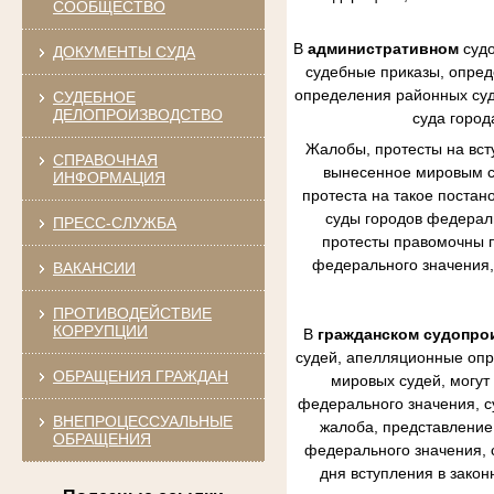
СООБЩЕСТВО
В
административном
судо
ДОКУМЕНТЫ СУДА
судебные приказы, опред
определения районных судо
СУДЕБНОЕ
ДЕЛОПРОИЗВОДСТВО
суда город
Жалобы, протесты на вст
СПРАВОЧНАЯ
вынесенное мировым су
ИНФОРМАЦИЯ
протеста на такое постан
суды городов федераль
ПРЕСС-СЛУЖБА
протесты правомочны п
федерального значения,
ВАКАНСИИ
ПРОТИВОДЕЙСТВИЕ
КОРРУПЦИИ
В
гражданском судопро
судей, апелляционные опр
ОБРАЩЕНИЯ ГРАЖДАН
мировых судей, могут
федерального значения, с
ВНЕПРОЦЕССУАЛЬНЫЕ
жалоба, представление 
ОБРАЩЕНИЯ
федерального значения, 
дня вступления в зако