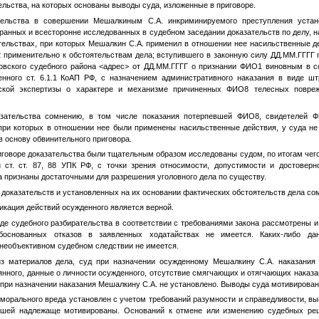
тельства, на которых основаны выводы суда, изложенные в приговоре.
тельства в совершении Мешалкиным С.А. инкриминируемого преступления устан
ранных и всесторонне исследованных в судебном заседании доказательств по делу, н
тельствах, при которых Мешалкин С.А. применил в отношении нее насильственные де
2
применительно к обстоятельствам дела; вступившего в законную силу
ДД.ММ.ГГГГ
п
вского судебного района
<адрес>
от
ДД.ММ.ГГГГ
о признании
ФИО1
виновным в с
нного ст. 6.1.1 КоАП РФ, с назначением административного наказания в виде ш
нской экспертизы о характере и механизме причиненных
ФИО8
телесных поврежд
азательства сомнению, в том числе показания потерпевшей
ФИО8
, свидетелей
Ф
 при которых в отношении нее были применены насильственные действия, у суда не
 основу обвинительного приговора.
иговоре доказательства были тщательным образом исследованы судом, по итогам чег
 ст. ст. 87, 88 УПК РФ, с точки зрения относимости, допустимости и достоверн
 признаны достаточными для разрешения уголовного дела по существу.
 доказательств и установленных на их основании фактических обстоятельств дела со
кация действий осужденного является верной.
оде судебного разбирательства в соответствии с требованиями закона рассмотрены 
боснованных отказов в заявленных ходатайствах не имеется. Каких-либо да
необъективном судебном следствии не имеется.
из материалов дела, суд при назначении осужденному Мешалкину С.А. наказания 
нного, данные о личности осужденного, отсутствие смягчающих и отягчающих наказ
 при назначении наказания Мешалкину С.А. не установлено. Выводы суда мотивирова
морального вреда установлен с учетом требований разумности и справедливости, в
вшей надлежаще мотивированы. Оснований к отмене или изменению судебных реш