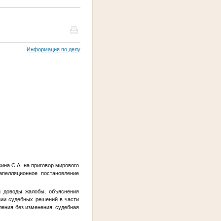
Информация по делу
ина С.А. на приговор мирового
пелляционное постановление
й доводы жалобы, объяснения
нии судебных решений в части
ления без изменения, судебная