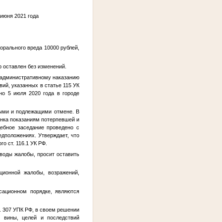
июня 2021 года
орального вреда 10000 рублей,
 оставлен без изменений.
м административному наказанию
ий, указанных в статье 115 УК
но 5 июля 2020 года в городе
ыми и подлежащими отмене. В
енка показаниям потерпевшей и
ебное заседание проведено с
дположениях. Утверждает, что
о ст. 116.1 УК РФ.
оводы жалобы, просит оставить
ционной жалобы, возражений,
сационном порядке, являются
т. 307 УПК РФ, в своем решении
ы вины, целей и последствий