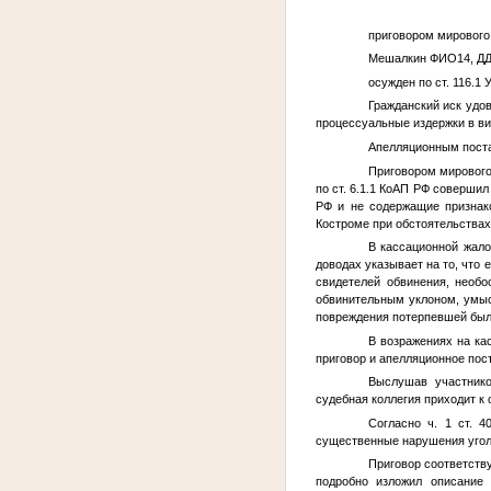
приговором мирового 
Мешалкин
ФИО14
,
ДД
осужден по ст. 116.1
Гражданский иск удо
процессуальные издержки в ви
Апелляционным поста
Приговором мирового
по ст. 6.1.1 КоАП РФ соверши
РФ и не содержащие признако
Костроме при обстоятельствах
В кассационной жал
доводах указывает на то, что
свидетелей обвинения, необо
обвинительным уклоном, умыс
повреждения потерпевшей были
В возражениях на ка
приговор и апелляционное пос
Выслушав участнико
судебная коллегия приходит к
Согласно ч. 1 ст. 
существенные нарушения уголо
Приговор соответству
подробно изложил описание 