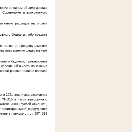
оверил в полном объеме доводы
. Содержание апелляционного
ысканию расходов на оплату
ального бюджета либо средств
ля, являются процессуальными
лежат возмещению федеральным
льного бюджета, противоречит
ых решений в части взыскания
 новое рассмотрение в порядке
я
юня 2021 года и апелляционное
на
ФИО15
в части взыскания с
ителя 20000 рублей отменить,
территориальной подсудности
ие в порядке ст. ст. 397, 399