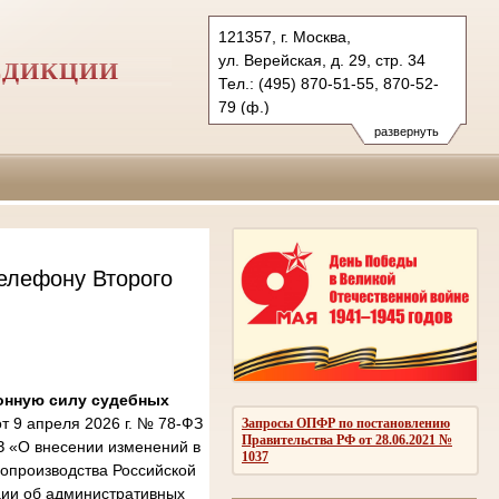
121357, г. Москва,
ул. Верейская, д. 29, стр. 34
СДИКЦИИ
Тел.: (495) 870-51-55, 870-52-
79 (ф.)
2kas@sudrf.ru
развернуть
елефону Второго
онную силу судебных
 9 апреля 2026 г. № 78-ФЗ
Запросы ОПФР по постановлению
Правительства РФ от 28.06.2021 №
З «О внесении изменений в
1037
опроизводства Российской
ции об административных