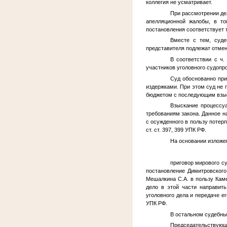
коллегия не усматривает.
При рассмотрении де
апелляционной жалобы, в то
постановления соответствует 
Вместе с тем, суде
представителя подлежат отмен
В соответствии с ч
участников уголовного судопр
Суд обоснованно при
издержками. При этом суд не
бюджетом с последующим взыс
Взыскание процессуа
требованиям закона. Данное 
с осужденного в пользу поте
ст. ст. 397, 399 УПК РФ.
На основании изложенн
приговор мирового с
постановление Димитровског
Мешалкина С.А. в пользу Кам
дело в этой части направит
уголовного дела и передаче е
УПК РФ.
В остальном судебны
Председательствую