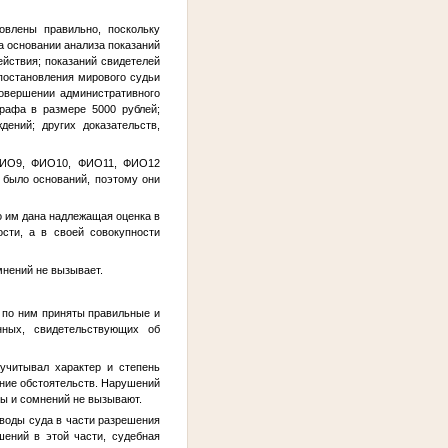
овлены правильно, поскольку
а основании анализа показаний
йствия; показаний свидетелей
остановления мирового судьи
овершении административного
трафа в размере 5000 рублей;
ений; других доказательств,
ИО9
,
ФИО10
,
ФИО11
,
ФИО12
 было оснований, поэтому они
о им дана надлежащая оценка в
ости, а в своей совокупности
мнений не вызывает.
и по ним приняты правильные и
нных, свидетельствующих об
учитывал характер и степень
ание обстоятельств. Нарушений
ны и сомнений не вызывают.
ыводы суда в части разрешения
ений в этой части, судебная