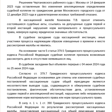
Решением Чертановского районного суда г. Москвы от 14 февраля
2023 года оставленным без изменения апелляционным определением
судебной коллегии по гражданским делам Московского городского суда от
12 декабря 2023 года в удовлетворении исковых требований отказано.
В кассационной жалобе
Коненкова Т.В.
просит отменить
состоявшиеся судебные акты, ссылаясь на допущенные судом первой и
второй инстанций нарушения норм материального и процессуального
права, неверную оценку юридически значимых обстоятельств.
В судебное заседание суда кассационной инстанции, иные
участники процесса надлежащим образом извещенные о времени и месте
рассмотрения жалобы не явились.
На основании части 5 статьи 379.5 Гражданского процессуального
кодекса Российской Федерации судебная коллегия признала возможным
рассмотреть дело в отсутствие неявившихся лиц.
В судебном заседании был объявлен перерыв с 04 июня 2024 года
по 25 июня 2024 года.
Согласно ст. 379.7 Гражданского процессуального кодекса
Российской Федерации основаниями для отмены или изменения судебных
постановлений кассационным судом общей юрисдикции являются
несоответствие выводов суда, содержащихся в обжалуемом судебном
постановлении, фактическим обстоятельствам дела, установленным
судами первой и апелляционной инстанций, нарушение либо неправильное
применение норм материального права или норм процессуального права.
В силу п. 1 ч. 1 ст. 390 Гражданского процессуального кодекса
Российской Федерации по результатам рассмотрения кассационных
жалобы, представления кассационный суд общей юрисдикции вправе