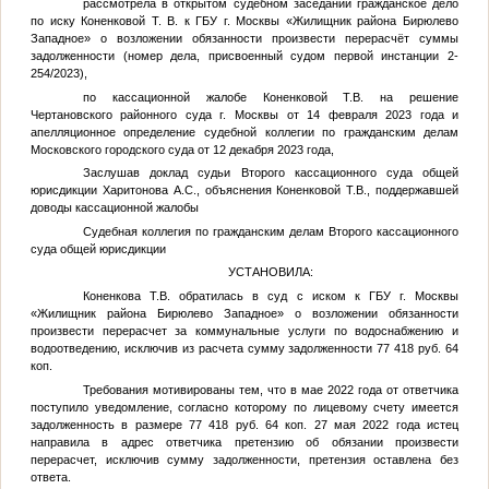
рассмотрела в открытом судебном заседании гражданское дело
по иску
Коненковой Т. В.
к ГБУ г. Москвы «Жилищник района Бирюлево
Западное» о возложении обязанности произвести перерасчёт суммы
задолженности (номер дела, присвоенный судом первой инстанции 2-
254/2023),
по кассационной жалобе
Коненковой Т.В.
на решение
Чертановского районного суда г. Москвы от 14 февраля 2023 года и
апелляционное определение судебной коллегии по гражданским делам
Московского городского суда от 12 декабря 2023 года,
Заслушав доклад судьи Второго кассационного суда общей
юрисдикции
Харитонова А.С.
, объяснения
Коненковой Т.В.
, поддержавшей
доводы кассационной жалобы
Судебная коллегия по гражданским делам Второго кассационного
суда общей юрисдикции
УСТАНОВИЛА:
Коненкова Т.В.
обратилась в суд с иском к ГБУ г. Москвы
«Жилищник района Бирюлево Западное» о возложении обязанности
произвести перерасчет за коммунальные услуги по водоснабжению и
водоотведению, исключив из расчета сумму задолженности 77 418 руб. 64
коп.
Требования мотивированы тем, что в мае 2022 года от ответчика
поступило уведомление, согласно которому по лицевому счету имеется
задолженность в размере 77 418 руб. 64 коп. 27 мая 2022 года истец
направила в адрес ответчика претензию об обязании произвести
перерасчет, исключив сумму задолженности, претензия оставлена без
ответа.