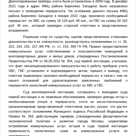
Демонтированные приборы учета были установлены в 2009 году. В декабре
2021 года в адрес МФЦ района Бирюлево Западное было направлено
письмо о проведении перерасчета. На основании данного письма МФЦ
района Бирюлево Западное в январе 2022 года, произвело необходимый
перерасчет: по ХВС на сумму 18 129 руб. 48 коп., по ГВС на сумму 60 262
руб. 45 коп., который приведен стороной ответчика в представленных
возражениях.
Разрешая спор по существу, оценив представленные сторонами
доказательства в их совокупности, руководствуясь положениями ст. ст. 30,
153, 154, 155, 157 ЖК РФ, ст. ст. 210, 309 ГК РФ, Правил предоставления
коммунальных услуг собственникам и пользователям помещений в
многоквартирных домах и жилых домов, утвержденных Постановлением
Правительства РФ от 06.05.2011 № 354, суд первой инстанции, учитывая,
что факт несанкционированного вмешательства в работу приборов учета
ХВС, ГВС установлен и подтверждается актом, пришел к выводу, что
ответчик правомерно произвел необходимый перерасчет, в связи с чем не
нашел оснований для удовлетворения заявленных требований о
перерасчете начислений коммунальных услуг по ХВС и ГВС.
Суд апелляционной инстанции, соглашаясь с выводами суда
первой инстанции и их правовым обоснованием, проверил доводы истца о
необоснованном отказе в перерасчете, сочтя их несостоятельными,
проанализировав представленный ответчиком расчет, указал, что расчет
соответствует положениям Жилищного кодекса Российской Федерации и
Правил № 354, действующим тарифам, утвержденными Департаментом
экономической политики и развития города Москвы, нормативам
потребления коммунальных услуг, истцом в суде первой инстанции
правильность начисленных сумм за коммунальные услуги не
опровергнута.