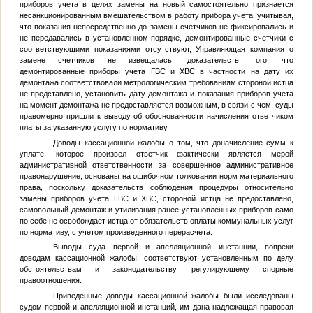
приборов учета в целях замены на новый самостоятельно признается
несанкционированным вмешательством в работу прибора учета, учитывая,
что показания непосредственно до замены счетчиков не фиксировались и
не передавались в установленном порядке, демонтированные счетчики с
соответствующими показаниями отсутствуют, Управляющая компания о
замене счетчиков не извещалась, доказательств того, что
демонтированные приборы учета ГВС и ХВС в частности на дату их
демонтажа соответствовали метрологическим требованиям стороной истца
не представлено, установить дату демонтажа и показания приборов учета
на момент демонтажа не предоставляется возможным, в связи с чем, суды
правомерно пришли к выводу об обоснованности начисления ответчиком
платы за указанную услугу по нормативу.
Доводы кассационной жалобы о том, что доначисление сумм к
уплате, которое произвел ответчик фактически является мерой
административной ответственности за совершенное административное
правонарушение, основаны на ошибочном толковании норм материального
права, поскольку доказательств соблюдения процедуры относительно
замены приборов учета ГВС и ХВС, стороной истца не предоставлено,
самовольный демонтаж и утилизация ранее установленных приборов само
по себе не освобождает истца от обязательств оплаты коммунальных услуг
по нормативу, с учетом произведенного перерасчета.
Выводы суда первой и апелляционной инстанции, вопреки
доводам кассационной жалобы, соответствуют установленным по делу
обстоятельствам и законодательству, регулирующему спорные
правоотношения.
Приведенные доводы кассационной жалобы были исследованы
судом первой и апелляционной инстанций, им дана надлежащая правовая