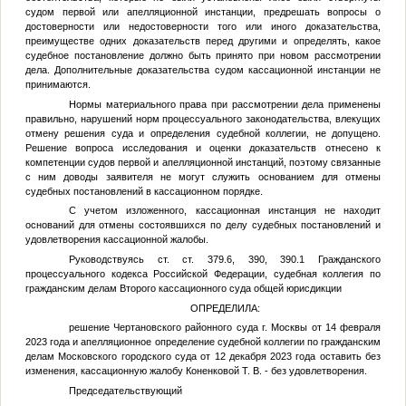
судом первой или апелляционной инстанции, предрешать вопросы о
достоверности или недостоверности того или иного доказательства,
преимуществе одних доказательств перед другими и определять, какое
судебное постановление должно быть принято при новом рассмотрении
дела. Дополнительные доказательства судом кассационной инстанции не
принимаются.
Нормы материального права при рассмотрении дела применены
правильно, нарушений норм процессуального законодательства, влекущих
отмену решения суда и определения судебной коллегии, не допущено.
Решение вопроса исследования и оценки доказательств отнесено к
компетенции судов первой и апелляционной инстанций, поэтому связанные
с ним доводы заявителя не могут служить основанием для отмены
судебных постановлений в кассационном порядке.
С учетом изложенного, кассационная инстанция не находит
оснований для отмены состоявшихся по делу судебных постановлений и
удовлетворения кассационной жалобы.
Руководствуясь ст. ст. 379.6, 390, 390.1 Гражданского
процессуального кодекса Российской Федерации, судебная коллегия по
гражданским делам Второго кассационного суда общей юрисдикции
ОПРЕДЕЛИЛА:
решение Чертановского районного суда г. Москвы от 14 февраля
2023 года и апелляционное определение судебной коллегии по гражданским
делам Московского городского суда от 12 декабря 2023 года оставить без
изменения, кассационную жалобу
Коненковой Т. В.
- без удовлетворения.
Председательствующий