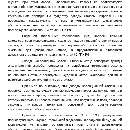
оценка, при этом доводы кассационной жалобы не подтверждают
нарушений норм материального и процессуального права, повлиявших на
исход дела, не являются основанием для пересмотра судебных актов в
кассационном порядке. По существу доводы жалобы направлены на
переоценку доказательств по делу и установленных фактических
обстоятельств, что не входит в полномочия суда при кассационном
производстве согласно ч. 3 ст. 390 ГПК РФ.
Разрешая заявленные требования, суд, вопреки позиции
кассатора, правильно определил характер правоотношений сторон и нормы
закона, которые их регулируют, исследовал обстоятельства, имеющие
значение для разрешения спора, а представленные сторонами
доказательства оценил по правилам статьи 67 ГПК РФ.
Доводы кассационной жалобы стороны истца повторяют доводы
апелляционной жалобы, основаны на ошибочном толковании закона,
направлены на переоценку доказательств по делу и не могут служить
основанием к отмене обжалуемых судебных актов. Оснований для иных
выводов судебная коллегия не усматривает.
Принимая во внимание, что доводы кассационной жалобы не
содержат ссылок на существенные нарушения норм материального или
процессуального права, повлиявшие на исход дела, без устранения
которых невозможны восстановление и защита нарушенных прав, свобод и
законных интересов заявителя, оснований для удовлетворения
кассационной жалобы не имеется.
Применительно к положениям ч. 3 ст. 390 Гражданского
процессуального кодекса Российской Федерации кассационный суд общей
юрисдикции не вправе устанавливать или считать доказанными
обстоятельства, которые не были установлены либо были отвергнуты