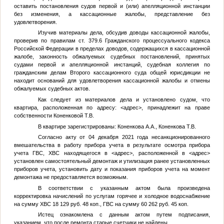
оставить постановления судов первой и (или) апелляционной инстанции
без изменения, а кассационные жалобы, представление без
удовлетворения.
Изучив материалы дела, обсудив доводы кассационной жалобы,
проверив по правилам ст. 379.6 Гражданского процессуального кодекса
Российской Федерации в пределах доводов, содержащихся в кассационной
жалобе, законность обжалуемых судебных постановлений, принятых
судами первой и апелляционной инстанций, судебная коллегия по
гражданским делам Второго кассационного суда общей юрисдикции не
находит оснований для удовлетворения кассационной жалобы и отмены
обжалуемых судебных актов.
Как следует из материалов дела и установлено судом, что
квартира, расположенная по адресу:
<адрес>
, принадлежит на праве
собственности
Коненковой Т.В.
В квартире зарегистрированы:
Коненкова А.А.
,
Коненкова Т.В.
Согласно акту от 04 декабря 2021 года несанкционированного
вмешательства в работу прибора учета в результате осмотра прибора
учета ГВС, ХВС находящегося в
<адрес>
, расположенной в
<адрес>
установлен самостоятельный демонтаж и утилизация ранее установленных
приборов учета, установить дату и показания приборов учета на момент
демонтажа не предоставляется возможным.
В соответствии с указанным актом была произведена
корректировка начислений по услугам горячее и холодное водоснабжение
на сумму ХВС 18 129 руб. 48 коп., ГВС на сумму 60 262 руб. 45 коп.
Истец ознакомлена с данным актом путем подписания,
указанием, что после ремонта старые счетчики не найдены.