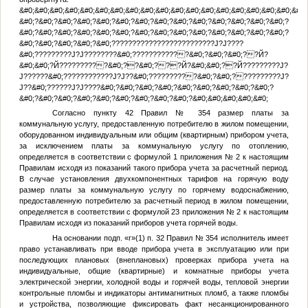
&#0;&#0;&#0;&#0;&#0;&#0;&#0;&#0;&#0;&#0;&#0;&#0;&#0;&#0;&#0;&#0;&#0;&#0;&#0;
&#0;?&#0;?&#0;?&#0;?&#0;?&#0;?&#0;?&#0;?&#0;?&#0;?&#0;?&#0;?&#0;?&#0;?
&#0;?&#0;?&#0;?&#0;?&#0;?&#0;?&#0;?&#0;?&#0;?&#0;?&#0;?&#0;?&#0;?&#0;?
&#0;?&#0;?&#0;?&#0;?&#0;?????????????????????????J?J????
&#0;?????????J?J????????&#0;????????????&#0;?&#0;?&#0;??Й?
&#0;&#0;?Й??????????&#0;??&#0;???Й?&#0;&#0;??Й?????????J?
J??????&#0;????????????J?J??&#0;??????????&#0;?&#0;??????????J?
J??&#0;??????J?J????&#0;?&#0;?&#0;?&#0;?&#0;?&#0;?&#0;?&#0;?&#0;?
&#0;?&#0;?&#0;?&#0;?&#0;?&#0;?&#0;?&#0;?&#0;?&#0;&#0;&#0;&#0;&#0;
Согласно пункту 42 Правил № 354 размер платы за
коммунальную услугу, предоставленную потребителю в жилом помещении,
оборудованном индивидуальным или общим (квартирным) прибором учета,
за исключением платы за коммунальную услугу по отоплению,
определяется в соответствии с формулой 1 приложения № 2 к настоящим
Правилам исходя из показаний такого прибора учета за расчетный период.
В случае установления двухкомпонентных тарифов на горячую воду
размер платы за коммунальную услугу по горячему водоснабжению,
предоставленную потребителю за расчетный период в жилом помещении,
определяется в соответствии с формулой 23 приложения № 2 к настоящим
Правилам исходя из показаний приборов учета горячей воды.
На основании подп. «г»(1) п. 32 Правил № 354 исполнитель имеет
право устанавливать при вводе прибора учета в эксплуатацию или при
последующих плановых (внеплановых) проверках прибора учета на
индивидуальные, общие (квартирные) и комнатные приборы учета
электрической энергии, холодной воды и горячей воды, тепловой энергии
контрольные пломбы и индикаторы антимагнитных пломб, а также пломбы
и устройства, позволяющие фиксировать факт несанкционированного