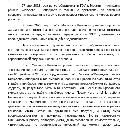
27 мая 2022 года истец обратилась в ГБУ г. Москвы «Жилищник
района Бирюлево - Западное» г. Москвы с претензией об обязании
произвести перерасчет в связи с несогласием относительно корректировки
расчета.
30 мая 2022 года ГБУ г. Москвы «Жилищник района Бирюлево
Западное» дан ответ на поступившее заявление, в котором ответчик
отказал истцу в предоставлении перерасчета по ЖКУ, указанием на
необходимость погашения имеющейся задолженности.
Не согласившись с данным отказом, истец обратилась в суд с
настоящим исковым заявлением, в процессе рассмотрения которого как
указывалось стороной истца задолженность была погашена, с
корректировкой задолженности не согласна.
ГБУ г. Москвы «Жилищник района Бирюлево Западное» исковые
требования не признало и просило отказать в их удовлетворении, указав,
что 04 декабря 2021 года сотрудниками ГБУ г. Москвы «Жилищник района
Бирюлево Западное» было выявлено несанкционированное вмешательство
в работу приборов учета горячего и холодного водоснабжения по адресу:
<адрес>
, в результате чего был составлен Акт несанкционированного
вмешательства в работу приборов учета. После чего в МФЦ района
Бирюлево Западное было направлено письмо о проведении необходимого
перерасчета. Начисления были произведены в результате незаконных
действий истца, а именно несанкционированного вмешательства в работу
приборов учета. Ответ на претензию был получен, и истец была
проинформирована о причинах перерасчета. Истец самовольно
вмешалась в работу приборов учета, демонтировала их самостоятельно,
утилизировала, не зафиксировав показаний на момент демонтажа.