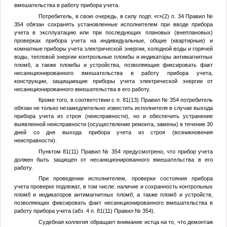
вмешательства в работу прибора учета.
Потребитель, в свою очередь, в силу подп. «г»(2) п. 34 Правил №
354 обязан сохранять установленные исполнителем при вводе прибора
учета в эксплуатацию или при последующих плановых (внеплановых)
проверках прибора учета на индивидуальные, общие (квартирные) и
комнатные приборы учета электрической энергии, холодной воды и горячей
воды, тепловой энергии контрольные пломбы и индикаторы антимагнитных
пломб, а также пломбы и устройства, позволяющие фиксировать факт
несанкционированного вмешательства в работу прибора учета,
конструкции, защищающие приборы учета электрической энергии от
несанкционированного вмешательства в его работу.
Кроме того, в соответствии с п. 81(13) Правил № 354 потребитель
обязан не только незамедлительно известить исполнителя в случае выхода
прибора учета из строя (неисправности), но и обеспечить устранение
выявленной неисправности (осуществление ремонта, замены) в течение 30
дней со дня выхода прибора учета из строя (возникновения
неисправности).
Пунктом 81(11) Правил № 354 предусмотрено, что прибор учета
должен быть защищен от несанкционированного вмешательства в его
работу.
При проведении исполнителем, проверки состояния прибора
учета проверке подлежат, в том числе: наличие и сохранность контрольных
пломб и индикаторов антимагнитных пломб, а также пломб и устройств,
позволяющих фиксировать факт несанкционированного вмешательства в
работу прибора учета (абз. 4 п. 81(11) Правил № 354).
Судебная коллегия обращает внимание истца на то, что демонтаж