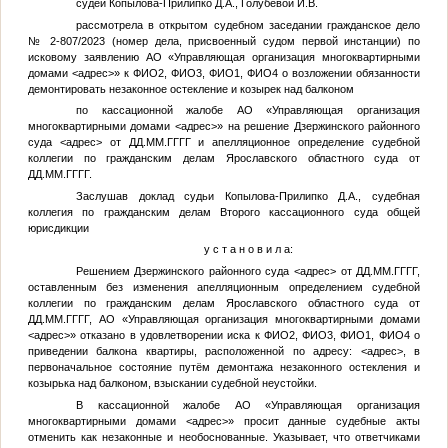
судей Копылова-Прилипко Д.А., Голубевой И.В.
рассмотрела в открытом судебном заседании гражданское дело
№ 2-807/2023 (номер дела, присвоенный судом первой инстанции) по
исковому заявлению АО «Управляющая организация многоквартирными
домами
<адрес>
» к
ФИО2
,
ФИО3
,
ФИО1
,
ФИО4
о возложении обязанности
демонтировать незаконное остекление и козырек над балконом
по кассационной жалобе АО «Управляющая организация
многоквартирными домами
<адрес>
» на решение Дзержинского районного
суда
<адрес>
от
ДД.ММ.ГГГГ
и апелляционное определение судебной
коллегии по гражданским делам Ярославского областного суда от
ДД.ММ.ГГГГ
.
Заслушав доклад судьи Копылова-Прилипко Д.А., судебная
коллегия по гражданским делам Второго кассационного суда общей
юрисдикции
у с т а н о в и л а:
Решением Дзержинского районного суда
<адрес>
от
ДД.ММ.ГГГГ
,
оставленным без изменения апелляционным определением судебной
коллегии по гражданским делам Ярославского областного суда от
ДД.ММ.ГГГГ
, АО «Управляющая организация многоквартирными домами
<адрес>
» отказано в удовлетворении иска к
ФИО2
,
ФИО3
,
ФИО1
,
ФИО4
о
приведении балкона квартиры, расположенной по адресу:
<адрес>
, в
первоначальное состояние путём демонтажа незаконного остекления и
козырька над балконом, взыскании судебной неустойки.
В кассационной жалобе АО «Управляющая организация
многоквартирными домами
<адрес>
» просит данные судебные акты
отменить как незаконные и необоснованные. Указывает, что ответчиками