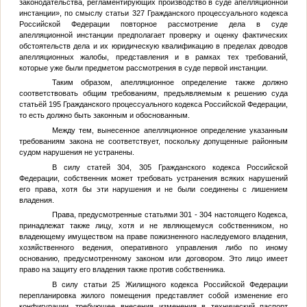
законодательства, регламентирующих производство в суде апелляционной
инстанции», по смыслу статьи 327 Гражданского процессуального кодекса
Российской Федерации повторное рассмотрение дела в суде
апелляционной инстанции предполагает проверку и оценку фактических
обстоятельств дела и их юридическую квалификацию в пределах доводов
апелляционных жалобы, представления и в рамках тех требований,
которые уже были предметом рассмотрения в суде первой инстанции.
Таким образом, апелляционное определение также должно
соответствовать общим требованиям, предъявляемым к решению суда
статьёй 195 Гражданского процессуального кодекса Российской Федерации,
то есть должно быть законным и обоснованным.
Между тем, вынесенное апелляционное определение указанным
требованиям закона не соответствует, поскольку допущенные районным
судом нарушения не устранены.
В силу статей 304, 305 Гражданского кодекса Российской
Федерации, собственник может требовать устранения всяких нарушений
его права, хотя бы эти нарушения и не были соединены с лишением
владения.
Права, предусмотренные статьями 301 - 304 настоящего Кодекса,
принадлежат также лицу, хотя и не являющемуся собственником, но
владеющему имуществом на праве пожизненного наследуемого владения,
хозяйственного ведения, оперативного управления либо по иному
основанию, предусмотренному законом или договором. Это лицо имеет
право на защиту его владения также против собственника.
В силу статьи 25 Жилищного кодекса Российской Федерации
перепланировка жилого помещения представляет собой изменение его
конфигурации, требующее внесения изменения в технический паспорт