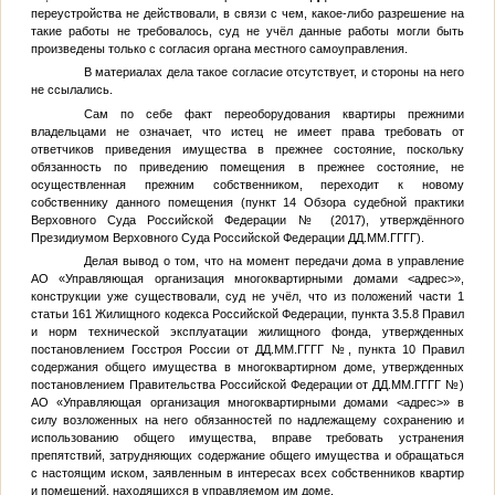
переустройства не действовали, в связи с чем, какое-либо разрешение на
такие работы не требовалось, суд не учёл данные работы могли быть
произведены только с согласия органа местного самоуправления.
В материалах дела такое согласие отсутствует, и стороны на него
не ссылались.
Сам по себе факт переоборудования квартиры прежними
владельцами не означает, что истец не имеет права требовать от
ответчиков приведения имущества в прежнее состояние, поскольку
обязанность по приведению помещения в прежнее состояние, не
осуществленная прежним собственником, переходит к новому
собственнику данного помещения (пункт 14 Обзора судебной практики
Верховного Суда Российской Федерации
№
(2017), утверждённого
Президиумом Верховного Суда Российской Федерации
ДД.ММ.ГГГГ
).
Делая вывод о том, что на момент передачи дома в управление
АО «Управляющая организация многоквартирными домами
<адрес>
»,
конструкции уже существовали, суд не учёл, что из положений части 1
статьи 161 Жилищного кодекса Российской Федерации, пункта 3.5.8 Правил
и норм технической эксплуатации жилищного фонда, утвержденных
постановлением Госстроя России от
ДД.ММ.ГГГГ
№
, пункта 10 Правил
содержания общего имущества в многоквартирном доме, утвержденных
постановлением Правительства Российской Федерации от
ДД.ММ.ГГГГ
№
)
АО «Управляющая организация многоквартирными домами
<адрес>
» в
силу возложенных на него обязанностей по надлежащему сохранению и
использованию общего имущества, вправе требовать устранения
препятствий, затрудняющих содержание общего имущества и обращаться
с настоящим иском, заявленным в интересах всех собственников квартир
и помещений, находящихся в управляемом им доме.