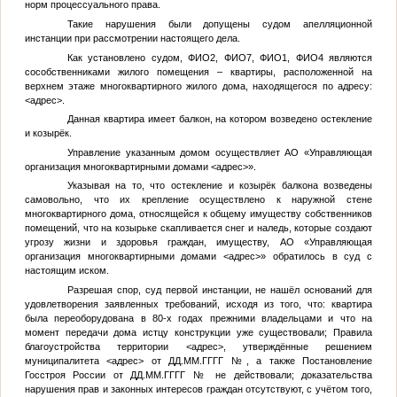
норм процессуального права.
Такие нарушения были допущены судом апелляционной
инстанции при рассмотрении настоящего дела.
Как установлено судом,
ФИО2
,
ФИО7
,
ФИО1
,
ФИО4
являются
сособственниками жилого помещения – квартиры, расположенной на
верхнем этаже многоквартирного жилого дома, находящегося по адресу:
<адрес>
.
Данная квартира имеет балкон, на котором возведено остекление
и козырёк.
Управление указанным домом осуществляет АО «Управляющая
организация многоквартирными домами
<адрес>
».
Указывая на то, что остекление и козырёк балкона возведены
самовольно, что их крепление осуществлено к наружной стене
многоквартирного дома, относящейся к общему имуществу собственников
помещений, что на козырьке скапливается снег и наледь, которые создают
угрозу жизни и здоровья граждан, имуществу, АО «Управляющая
организация многоквартирными домами
<адрес>
» обратилось в суд с
настоящим иском.
Разрешая спор, суд первой инстанции, не нашёл оснований для
удовлетворения заявленных требований, исходя из того, что: квартира
была переоборудована в 80-х годах прежними владельцами и что на
момент передачи дома истцу конструкции уже существовали; Правила
благоустройства территории
<адрес>
, утверждённые решением
муниципалитета
<адрес>
от
ДД.ММ.ГГГГ
№
, а также Постановление
Госстроя России от
ДД.ММ.ГГГГ
№
не действовали; доказательства
нарушения прав и законных интересов граждан отсутствуют, с учётом того,