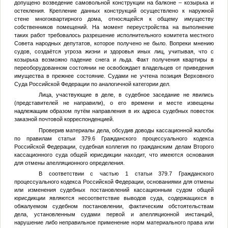
допущено возведение самовольной конструкции на балконе – козырька и
остекления. Крепление данных конструкций осуществлено к наружной
стене многоквартирного дома, относящейся к общему имуществу
собственников помещений. На момент переустройства на выполнение
таких работ требовалось разрешение исполнительного комитета местного
Совета народных депутатов, которое получено не было. Вопреки мнению
судов, создаётся угроза жизни и здоровья иных лиц, учитывая, что с
козырька возможно падение снега и льда. Факт получения квартиры в
переоборудованном состоянии не освобождает владельцев от приведения
имущества в прежнее состояние. Судами не учтена позиция Верховного
Суда Российской Федерации по аналогичной категории дел.
Лица, участвующие в деле, в судебное заседание не явились
(представителей не направили), о его времени и месте извещены
надлежащим образом путём направления в их адреса судебных повесток
заказной почтовой корреспонденцией.
Проверив материалы дела, обсудив доводы кассационной жалобы
по правилам статьи 379.6 Гражданского процессуального кодекса
Российской Федерации, судебная коллегия по гражданским делам Второго
кассационного суда общей юрисдикции находит, что имеются основания
для отмены апелляционного определения.
В соответствии с частью 1 статьи 379.7 Гражданского
процессуального кодекса Российской Федерации, основаниями для отмены
или изменения судебных постановлений кассационным судом общей
юрисдикции являются несоответствие выводов суда, содержащихся в
обжалуемом судебном постановлении, фактическим обстоятельствам
дела, установленным судами первой и апелляционной инстанций,
нарушение либо неправильное применение норм материального права или