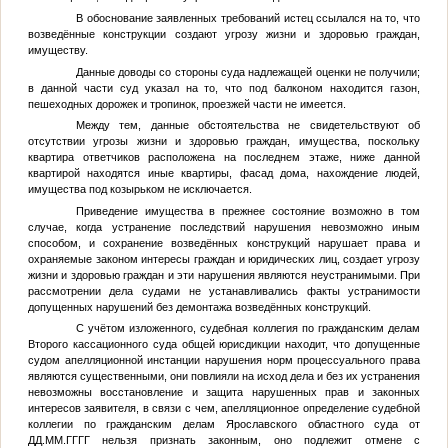
В обоснование заявленных требований истец ссылался на то, что
возведённые конструкции создают угрозу жизни и здоровью граждан,
имуществу.
Данные доводы со стороны суда надлежащей оценки не получили;
в данной части суд указал на то, что под балконом находится газон,
пешеходных дорожек и тропинок, проезжей части не имеется.
Между тем, данные обстоятельства не свидетельствуют об
отсутствии угрозы жизни и здоровью граждан, имущества, поскольку
квартира ответчиков расположена на последнем этаже, ниже данной
квартирой находятся иные квартиры, фасад дома, нахождение людей,
имущества под козырьком не исключается.
Приведение имущества в прежнее состояние возможно в том
случае, когда устранение последствий нарушения невозможно иным
способом, и сохранение возведённых конструкций нарушает права и
охраняемые законом интересы граждан и юридических лиц, создает угрозу
жизни и здоровью граждан и эти нарушения являются неустранимыми. При
рассмотрении дела судами не устанавливались факты устранимости
допущенных нарушений без демонтажа возведённых конструкций.
С учётом изложенного, судебная коллегия по гражданским делам
Второго кассационного суда общей юрисдикции находит, что допущенные
судом апелляционной инстанции нарушения норм процессуального права
являются существенными, они повлияли на исход дела и без их устранения
невозможны восстановление и защита нарушенных прав и законных
интересов заявителя, в связи с чем, апелляционное определение судебной
коллегии по гражданским делам Ярославского областного суда от
ДД.ММ.ГГГГ
нельзя признать законным, оно подлежит отмене с