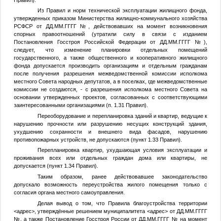
Из Правил и норм технической эксплуатации жилищного фонда,
утвержденных приказом Министерства жилищно-коммунального хозяйства
РСФСР от
ДД.ММ.ГГГГ
№
, действовавших на момент возникновения
спорных правоотношений (утратили силу в связи с изданием
Постановления Госстроя Российской Федерации от
ДД.ММ.ГГГГ
№
),
следует, что изменение планировки отдельных помещений
государственного, а также общественного и кооперативного жилищного
фонда допускается производить организациям и отдельным гражданам
после получения разрешения межведомственной комиссии исполкома
местного Совета народных депутатов, а в поселках, где межведомственные
комиссии не создаются, - с разрешения исполкома местного Совета на
основании утвержденных проектов, согласованных с соответствующими
заинтересованными организациями (п. 1.31 Правил).
Переоборудование и перепланировка зданий и квартир, ведущие к
нарушению прочности или разрушению несущих конструкций здания,
ухудшению сохранности и внешнего вида фасадов, нарушению
противопожарных устройств, не допускаются (пункт 1.33 Правил).
Перепланировка квартир, ухудшающая условия эксплуатации и
проживания всех или отдельных граждан дома или квартиры, не
допускается (пункт 1.34 Правил).
Таким образом, ранее действовавшее законодательство
допускало возможность переустройства жилого помещения только с
согласия органа местного самоуправления.
Делая вывод о том, что Правила благоустройства территории
<адрес>
, утверждённые решением муниципалитета
<адрес>
от
ДД.ММ.ГГГГ
№
, а также Постановление Госстроя России от
ДД.ММ.ГГГГ
№
на момент