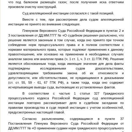
что под балконом размещён газон; после получения иска ответчики
произвели очистку конструкций.
Суд апелляционной инстанции согласился с такой позицией.
Вместе с тем, при рассмотрении дела судом апелляционной
инстанции не принято во внимание следующее.
Пленумом Верховного Суда Российской Федерации в пунктах 2 и
3 постановления от
ДД.ММ.ГГГГ
№
«О судебном решении» разъяснено, что
решение является законным в том случае, когда оно принято при точном
соблюдении норм процессуального права и в полном соответствии с
нормами материального права, которые подлежат применению к данному
правоотношению, или основано на применении в необходимых случаях
аналогии закона или аналогии права (ч. 1 ст. 1, ч. 3 ст. 11 ГПК РФ). Решение
является обоснованным тогда, когда имеющие значение для дела факты
подтверждены исследованными судом доказательствами,
удовлетворяющими требованиям закона об их относимости и
допустимости, или обстоятельствами, не нуждающимися в доказывании
(ст. ст. 55, 59 - 61, 67 ГПК РФ), а также тогда, когда оно содержит
исчерпывающие выводы суда, вытекающие из установленных фактов.
В соответствии с частью 1 статьи 327 Гражданского
процессуального кодекса Российской Федерации суд апелляционной
инстанции повторно рассматривает дело в судебном заседании по
правилам производства в суде первой инстанции с учетом особенностей,
предусмотренных настоящей главой.
Согласно разъяснениям, содержащимся в пункте 37
Постановления Пленума Верховного Суда Российской Федерации от
ДД.ММ.ГГГГ
№
«О применении судами норм гражданского процессуального