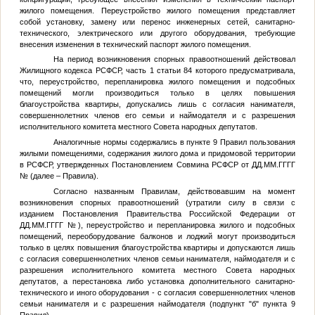
жилого помещения. Переустройство жилого помещения представляет
собой установку, замену или перенос инженерных сетей, санитарно-
технического, электрического или другого оборудования, требующие
внесения изменения в технический паспорт жилого помещения.
На период возникновения спорных правоотношений действовал
Жилищного кодекса РСФСР, часть 1 статьи 84 которого предусматривала,
что, переустройство, перепланировка жилого помещения и подсобных
помещений могли производиться только в целях повышения
благоустройства квартиры, допускались лишь с согласия нанимателя,
совершеннолетних членов его семьи и наймодателя и с разрешения
исполнительного комитета местного Совета народных депутатов.
Аналогичные нормы содержались в пункте 9 Правил пользования
жилыми помещениями, содержания жилого дома и придомовой территории
в РСФСР, утвержденных Постановлением Совмина РСФСР от
ДД.ММ.ГГГГ
№
(далее – Правила).
Согласно названным Правилам, действовавшим на момент
возникновения спорных правоотношений (утратили силу в связи с
изданием Постановления Правительства Российской Федерации от
ДД.ММ.ГГГГ
№
), переустройство и перепланировка жилого и подсобных
помещений, переоборудование балконов и лоджий могут производиться
только в целях повышения благоустройства квартиры и допускаются лишь
с согласия совершеннолетних членов семьи нанимателя, наймодателя и с
разрешения исполнительного комитета местного Совета народных
депутатов, а перестановка либо установка дополнительного санитарно-
технического и иного оборудования - с согласия совершеннолетних членов
семьи нанимателя и с разрешения наймодателя (подпункт "б" пункта 9
Правил).