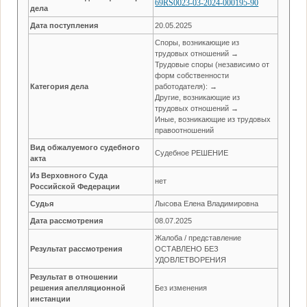
69RS0023-03-2024-000195-90
дела
Дата поступления
20.05.2025
Споры, возникающие из
трудовых отношений →
Трудовые споры (независимо от
форм собственности
Категория дела
работодателя): →
Другие, возникающие из
трудовых отношений →
Иные, возникающие из трудовых
правоотношений
Вид обжалуемого судебного
Судебное РЕШЕНИЕ
акта
Из Верховного Суда
нет
Российской Федерации
Судья
Лысова Елена Владимировна
Дата рассмотрения
08.07.2025
Жалоба / представление
Результат рассмотрения
ОСТАВЛЕНО БЕЗ
УДОВЛЕТВОРЕНИЯ
Результат в отношении
решения апелляционной
Без изменения
инстанции