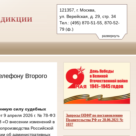
121357, г. Москва,
ул. Верейская, д. 29, стр. 34
СДИКЦИИ
Тел.: (495) 870-51-55, 870-52-
79 (ф.)
2kas@sudrf.ru
развернуть
елефону Второго
онную силу судебных
 9 апреля 2026 г. № 78-ФЗ
Запросы ОПФР по постановлению
Правительства РФ от 28.06.2021 №
З «О внесении изменений в
1037
опроизводства Российской
ции об административных