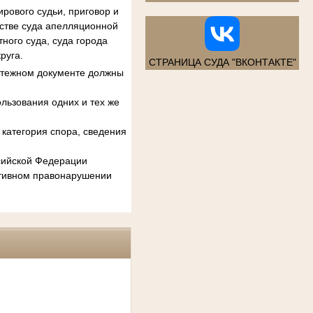
рового судьи, приговор и
естве суда апелляционной
ного суда, суда города
руга.
СТРАНИЦА СУДА "ВКОНТАКТЕ"
атежном документе должны
льзования одних и тех же
категория спора, сведения
ссийской Федерации
ативном правонарушении