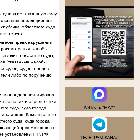
.
ступившие в законную силу
бжалования апелляционные
спублики, областного суда,
ого округа.
тивном правонарушении
,
м рассмотрения жалобы,
еспублик, областные суды,
гов. Указанные жалобы,
х судов, судов городов
ители либо по поручению
ия и определения мировых
ния решений и определений
КАНАЛ в "MAX"
ого суда, суда города
й инстанции. Кассационные
тного суда, суда города
вышающий трех месяцев со
не установлены ГПК РФ.
ТЕЛЕГРАМ-КАНАЛ