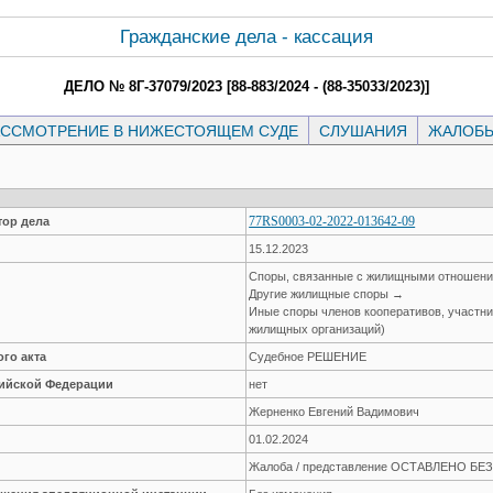
Гражданские дела - кассация
ДЕЛО № 8Г-37079/2023 [88-883/2024 - (88-35033/2023)]
ССМОТРЕНИЕ В НИЖЕСТОЯЩЕМ СУДЕ
СЛУШАНИЯ
ЖАЛОБ
77RS0003-02-2022-013642-09
ор дела
15.12.2023
Споры, связанные с жилищными отношен
Другие жилищные споры →
Иные споры членов кооперативов, участн
жилищных организаций)
го акта
Судебное РЕШЕНИЕ
сийской Федерации
нет
Жерненко Евгений Вадимович
01.02.2024
Жалоба / представление ОСТАВЛЕНО Б