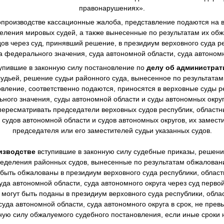
правонарушениях».
производстве
кассационные жалоба, представление подаются на в
еления мировых судей, а также вынесенные по результатам их о
в через суд, принявший решение, в президиум верховного суда ре
а федерального значения, суда автономной области, суда автономн
упившие в законную силу постановление по
делу об администра
дьей, решение судьи районного суда, вынесенное по результата
овление, соответственно подаются, приносятся в верховные суды р
ного значения, суды автономной области и суды автономных окру
ересматривать председатели верховных судов республик, областны
 судов автономной области и судов автономных округов, их замест
председателя или его заместителей судьи указанных судов.
изводстве
вступившие в законную силу судебные приказы, решен
еделения районных судов, вынесенные по результатам обжалова
 быть обжалованы в президиум верховного суда республики, областн
уда автономной области, суда автономного округа через суд перво
могут быть поданы в президиум верховного суда республики, облас
суда автономной области, суда автономного округа в срок, не пре
нную силу обжалуемого судебного постановления, если иные сроки 