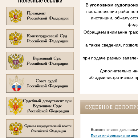
Полезные ссылки
В
уголовном судопрои
постановление районного
инстанции, обжалуются
феде
Обращаем внимание гражд
а также сведения, позво
при подаче разных заявле
Дополнительно инф
об административных п
СУДЕБНОЕ ДЕЛОПР
Вывести список дел, назна
Поиск информации по дел