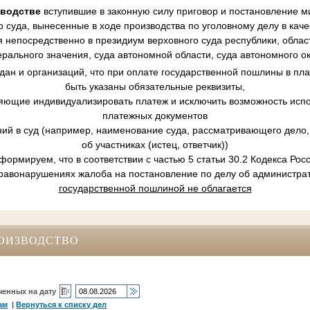
зводстве
вступившие в законную силу приговор и постановление ми
 суда, вынесенные в ходе производства по уголовному делу в кач
 непосредственно в президиум верховного суда республики, област
рального значения, суда автономной области, суда автономного ок
ан и организаций, что при оплате государственной пошлины в пл
быть указаны обязательные реквизиты,
ляющие индивидуализировать платеж и исключить возможность испо
платежных документов
ний в суд (например, наименование суда, рассматривающего дело, 
об участниках (истец, ответчик))
ормируем, что в соответствии с частью 5 статьи 30.2 Кодекса Ро
равонарушениях жалоба на постановление по делу об администр
государственной пошлиной не облагается
ОИЗВОДСТВО
ченных на дату
ам
|
Вернуться к списку дел