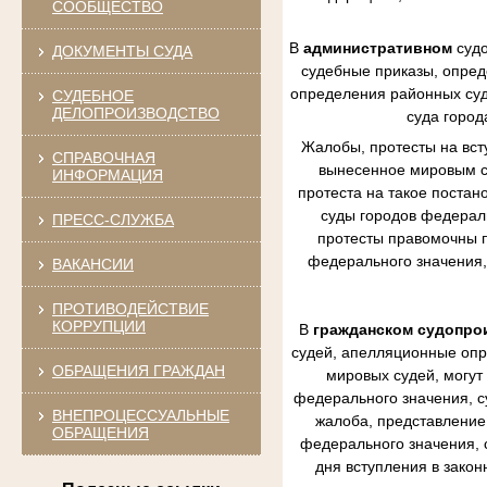
СООБЩЕСТВО
В
административном
судо
ДОКУМЕНТЫ СУДА
судебные приказы, опред
определения районных судо
СУДЕБНОЕ
ДЕЛОПРОИЗВОДСТВО
суда город
Жалобы, протесты на вст
СПРАВОЧНАЯ
вынесенное мировым су
ИНФОРМАЦИЯ
протеста на такое постан
суды городов федераль
ПРЕСС-СЛУЖБА
протесты правомочны п
федерального значения,
ВАКАНСИИ
ПРОТИВОДЕЙСТВИЕ
КОРРУПЦИИ
В
гражданском судопро
судей, апелляционные опр
ОБРАЩЕНИЯ ГРАЖДАН
мировых судей, могут
федерального значения, с
ВНЕПРОЦЕССУАЛЬНЫЕ
жалоба, представление 
ОБРАЩЕНИЯ
федерального значения, 
дня вступления в зако