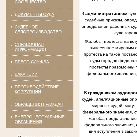
СООБЩЕСТВО
В
административном
судо
ДОКУМЕНТЫ СУДА
судебные приказы, опред
определения районных судо
СУДЕБНОЕ
ДЕЛОПРОИЗВОДСТВО
суда город
Жалобы, протесты на вст
СПРАВОЧНАЯ
вынесенное мировым су
ИНФОРМАЦИЯ
протеста на такое постан
суды городов федераль
ПРЕСС-СЛУЖБА
протесты правомочны п
федерального значения,
ВАКАНСИИ
ПРОТИВОДЕЙСТВИЕ
КОРРУПЦИИ
В
гражданском судопро
судей, апелляционные опр
ОБРАЩЕНИЯ ГРАЖДАН
мировых судей, могут
федерального значения, с
ВНЕПРОЦЕССУАЛЬНЫЕ
жалоба, представление 
ОБРАЩЕНИЯ
федерального значения, 
дня вступления в зако