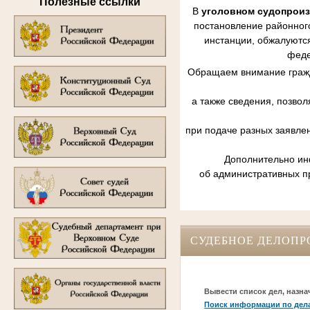
Полезные ссылки
В
уголовном судопрои
постановление районного
инстанции, обжалуются
феде
Обращаем внимание гражд
а также сведения, позво
при подаче разных заявле
Дополнительно инф
об административных п
СУДЕБНОЕ ДЕЛОПР
Вывести список дел, назна
Поиск информации по дел