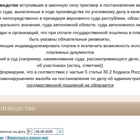
зводстве
вступившие в законную силу приговор и постановление ми
 суда, вынесенные в ходе производства по уголовному делу в кач
 непосредственно в президиум верховного суда республики, област
рального значения, суда автономной области, суда автономного ок
ан и организаций, что при оплате государственной пошлины в пл
быть указаны обязательные реквизиты,
ляющие индивидуализировать платеж и исключить возможность испо
платежных документов
ний в суд (например, наименование суда, рассматривающего дело, 
об участниках (истец, ответчик))
ормируем, что в соответствии с частью 5 статьи 30.2 Кодекса Ро
равонарушениях жалоба на постановление по делу об администр
государственной пошлиной не облагается
ОИЗВОДСТВО
ченных на дату
ам
|
Вернуться к списку дел