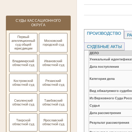
СУДЫ КАССАЦИОННОГО
ОКРУГА
ПРОИЗВОДСТВО
РА
Первый
апелляционный
Московский
суд общей
городской суд
СУДЕБНЫЕ АКТЫ
юрисдикции
ДЕЛО
Уникальный идентификат
Владимирский
Ивановский
областной суд
областной суд
Дата поступления
Категория дела
Костромской
Рязанский
областной суд
областной суд
Вид обжалуемого судебно
Из Верховного Суда Рос
Смоленский
Тамбовский
областной суд
областной суд
Судья
Дата рассмотрения
Тверской
Ярославский
Результат рассмотрения
областной суд
областной суд