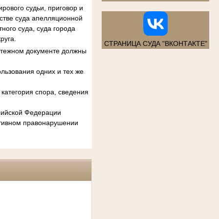
рового судьи, приговор и
естве суда апелляционной
ного суда, суда города
руга.
СТРАНИЦА СУДА "ВКОНТАКТЕ"
атежном документе должны
льзования одних и тех же
категория спора, сведения
ссийской Федерации
ативном правонарушении