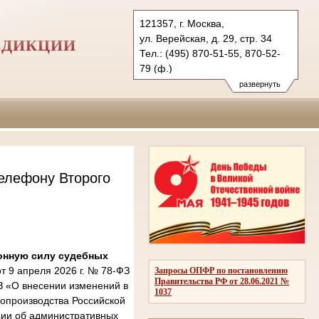
121357, г. Москва,
ул. Верейская, д. 29, стр. 34
СДИКЦИИ
Тел.: (495) 870-51-55, 870-52-
79 (ф.)
2kas@sudrf.ru
развернуть
елефону Второго
онную силу судебных
 9 апреля 2026 г. № 78-ФЗ
Запросы ОПФР по постановлению
Правительства РФ от 28.06.2021 №
З «О внесении изменений в
1037
опроизводства Российской
ции об административных