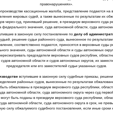
правонарушениях».
производстве
кассационные жалоба, представление подаются на в
еления мировых судей, а также вынесенные по результатам их о
в через суд, принявший решение, в президиум верховного суда ре
а федерального значения, суда автономной области, суда автономн
упившие в законную силу постановление по
делу об администра
дьей, решение судьи районного суда, вынесенное по результата
овление, соответственно подаются, приносятся в верховные суды р
ного значения, суды автономной области и суды автономных окру
ересматривать председатели верховных судов республик, областны
 судов автономной области и судов автономных округов, их замест
председателя или его заместителей судьи указанных судов.
изводстве
вступившие в законную силу судебные приказы, решен
еделения районных судов, вынесенные по результатам обжалова
 быть обжалованы в президиум верховного суда республики, областн
уда автономной области, суда автономного округа через суд перво
могут быть поданы в президиум верховного суда республики, облас
суда автономной области, суда автономного округа в срок, не пре
нную силу обжалуемого судебного постановления, если иные сроки 