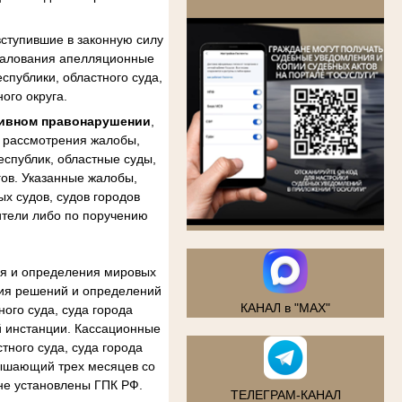
.
ступившие в законную силу
бжалования апелляционные
спублики, областного суда,
ого округа.
тивном правонарушении
,
м рассмотрения жалобы,
еспублик, областные суды,
гов. Указанные жалобы,
х судов, судов городов
ители либо по поручению
ия и определения мировых
ния решений и определений
КАНАЛ в "MAX"
ого суда, суда города
й инстанции. Кассационные
тного суда, суда города
вышающий трех месяцев со
не установлены ГПК РФ.
ТЕЛЕГРАМ-КАНАЛ