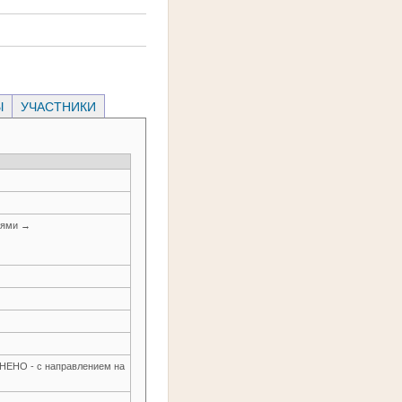
Ы
УЧАСТНИКИ
иями →
О - с направлением на