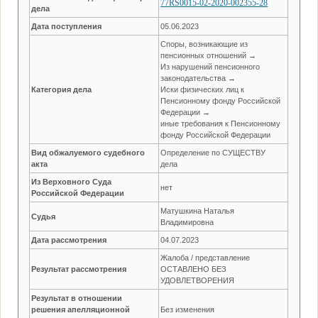
77RS0015-02-2020-002355-28
дела
Дата поступления
05.06.2023
Споры, возникающие из
пенсионных отношений →
Из нарушений пенсионного
законодательства →
Категория дела
Иски физических лиц к
Пенсионному фонду Российской
Федерации →
иные требования к Пенсионному
фонду Российской Федерации
Вид обжалуемого судебного
Определение по СУЩЕСТВУ
акта
дела
Из Верховного Суда
нет
Российской Федерации
Матушкина Наталья
Судья
Владимировна
Дата рассмотрения
04.07.2023
Жалоба / представление
Результат рассмотрения
ОСТАВЛЕНО БЕЗ
УДОВЛЕТВОРЕНИЯ
Результат в отношении
решения апелляционной
Без изменения