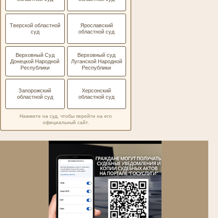
Тверской областной
Ярославский
суд
областной суд
Верховный Суд
Верховный суд
Донецкой Народной
Луганской Народной
Республики
Республики
Запорожский
Херсонский
областной суд
областной суд
Нажмите на суд, чтобы перейти на его
официальный сайт.