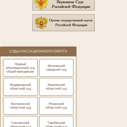
СУДЫ КАССАЦИОННОГО ОКРУГА
Первый
Московский
апелляционный суд
городской суд
общей юрисдикции
Владимирский
Ивановский
областной суд
областной суд
Костромской
Рязанский
областной суд
областной суд
Смоленский
Тамбовский
областной суд
областной суд