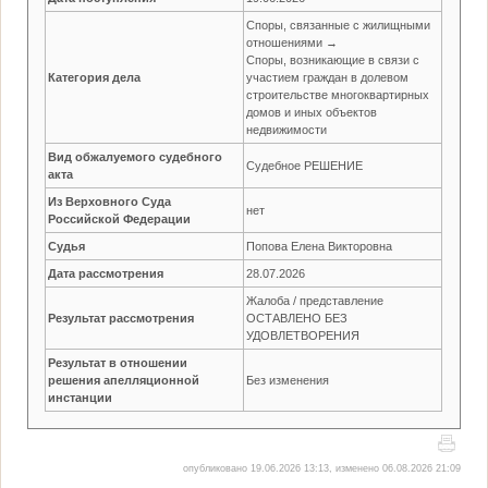
Споры, связанные с жилищными
отношениями →
Споры, возникающие в связи с
Категория дела
участием граждан в долевом
строительстве многоквартирных
домов и иных объектов
недвижимости
Вид обжалуемого судебного
Судебное РЕШЕНИЕ
акта
Из Верховного Суда
нет
Российской Федерации
Судья
Попова Елена Викторовна
Дата рассмотрения
28.07.2026
Жалоба / представление
Результат рассмотрения
ОСТАВЛЕНО БЕЗ
УДОВЛЕТВОРЕНИЯ
Результат в отношении
решения апелляционной
Без изменения
инстанции
опубликовано 19.06.2026 13:13, изменено 06.08.2026 21:09