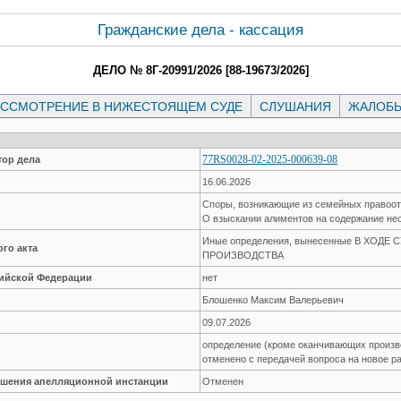
Гражданские дела - кассация
ДЕЛО № 8Г-20991/2026 [88-19673/2026]
ССМОТРЕНИЕ В НИЖЕСТОЯЩЕМ СУДЕ
СЛУШАНИЯ
ЖАЛОБ
77RS0028-02-2025-000639-08
ор дела
16.06.2026
Споры, возникающие из семейных правоо
О взыскании алиментов на содержание не
Иные определения, вынесенные В ХОДЕ
го акта
ПРОИЗВОДСТВА
сийской Федерации
нет
Блошенко Максим Валерьевич
09.07.2026
определение (кроме оканчивающих производ
отменено с передачей вопроса на новое р
решения апелляционной инстанции
Отменен