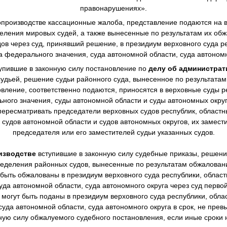
правонарушениях».
производстве
кассационные жалоба, представление подаются на в
еления мировых судей, а также вынесенные по результатам их о
в через суд, принявший решение, в президиум верховного суда ре
а федерального значения, суда автономной области, суда автономн
упившие в законную силу постановление по
делу об администра
дьей, решение судьи районного суда, вынесенное по результата
овление, соответственно подаются, приносятся в верховные суды р
ного значения, суды автономной области и суды автономных окру
ересматривать председатели верховных судов республик, областны
 судов автономной области и судов автономных округов, их замест
председателя или его заместителей судьи указанных судов.
изводстве
вступившие в законную силу судебные приказы, решен
еделения районных судов, вынесенные по результатам обжалова
 быть обжалованы в президиум верховного суда республики, областн
уда автономной области, суда автономного округа через суд перво
могут быть поданы в президиум верховного суда республики, облас
суда автономной области, суда автономного округа в срок, не пре
нную силу обжалуемого судебного постановления, если иные сроки 