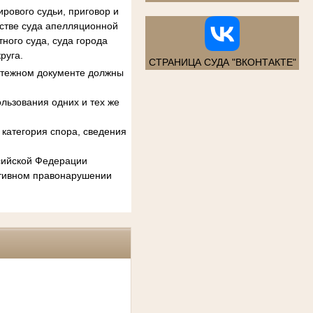
рового судьи, приговор и
естве суда апелляционной
ного суда, суда города
руга.
СТРАНИЦА СУДА "ВКОНТАКТЕ"
атежном документе должны
льзования одних и тех же
категория спора, сведения
ссийской Федерации
ативном правонарушении