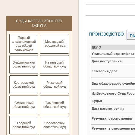
СУДЫ КАССАЦИОННОГО
ОКРУГА
ПРОИЗВОДСТВО
РА
Первый
апелляционный
Московский
суд общей
городской суд
ДЕЛО
юрисдикции
Уникальный идентификат
Дата поступления
Владимирский
Ивановский
областной суд
областной суд
Категория дела
Костромской
Рязанский
Вид обжалуемого судебно
областной суд
областной суд
Из Верховного Суда Рос
Судья
Смоленский
Тамбовский
областной суд
областной суд
Дата рассмотрения
Результат рассмотрения
Тверской
Ярославский
областной суд
областной суд
Результат в отношении 