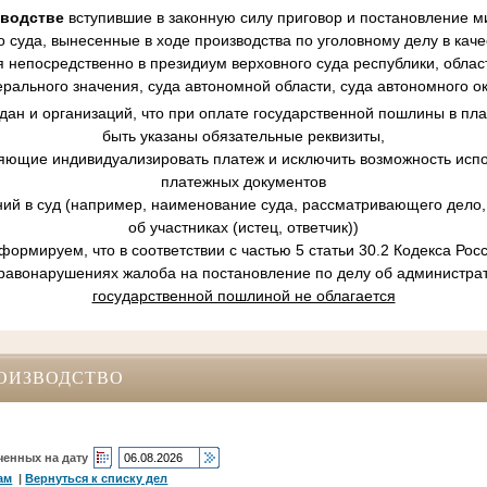
зводстве
вступившие в законную силу приговор и постановление ми
 суда, вынесенные в ходе производства по уголовному делу в кач
 непосредственно в президиум верховного суда республики, област
рального значения, суда автономной области, суда автономного ок
ан и организаций, что при оплате государственной пошлины в пл
быть указаны обязательные реквизиты,
ляющие индивидуализировать платеж и исключить возможность испо
платежных документов
ний в суд (например, наименование суда, рассматривающего дело, 
об участниках (истец, ответчик))
ормируем, что в соответствии с частью 5 статьи 30.2 Кодекса Ро
равонарушениях жалоба на постановление по делу об администр
государственной пошлиной не облагается
ОИЗВОДСТВО
ченных на дату
ам
|
Вернуться к списку дел