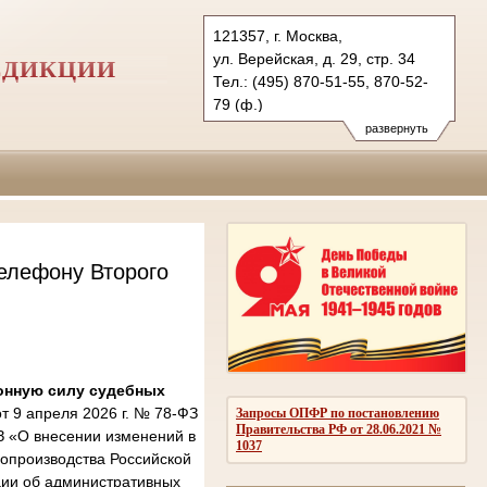
121357, г. Москва,
ул. Верейская, д. 29, стр. 34
СДИКЦИИ
Тел.: (495) 870-51-55, 870-52-
79 (ф.)
2kas@sudrf.ru
развернуть
елефону Второго
онную силу судебных
 9 апреля 2026 г. № 78-ФЗ
Запросы ОПФР по постановлению
Правительства РФ от 28.06.2021 №
З «О внесении изменений в
1037
опроизводства Российской
ции об административных