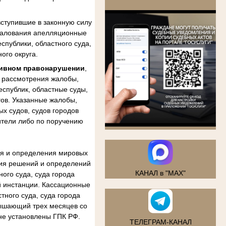
.
ступившие в законную силу
бжалования апелляционные
спублики, областного суда,
ого округа.
тивном правонарушении
,
м рассмотрения жалобы,
еспублик, областные суды,
гов. Указанные жалобы,
х судов, судов городов
ители либо по поручению
ия и определения мировых
ния решений и определений
КАНАЛ в "MAX"
ого суда, суда города
й инстанции. Кассационные
тного суда, суда города
вышающий трех месяцев со
не установлены ГПК РФ.
ТЕЛЕГРАМ-КАНАЛ