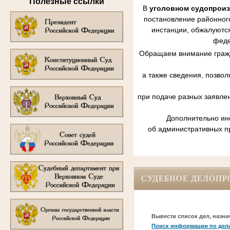
Полезные ссылки
В
уголовном судопрои
постановление районного
инстанции, обжалуются
феде
Обращаем внимание гражд
а также сведения, позво
при подаче разных заявле
Дополнительно инф
об административных п
СУДЕБНОЕ ДЕЛОПР
Вывести список дел, назна
Поиск информации по дел