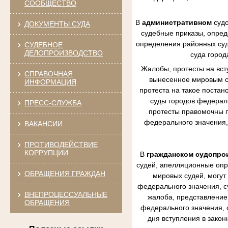
СООБЩЕСТВО
В
административном
судо
ДОКУМЕНТЫ СУДА
судебные приказы, опред
определения районных судо
СУДЕБНОЕ
ДЕЛОПРОИЗВОДСТВО
суда город
Жалобы, протесты на вст
СПРАВОЧНАЯ
вынесенное мировым су
ИНФОРМАЦИЯ
протеста на такое постан
суды городов федераль
ПРЕСС-СЛУЖБА
протесты правомочны п
федерального значения,
ВАКАНСИИ
ПРОТИВОДЕЙСТВИЕ
КОРРУПЦИИ
В
гражданском судопро
судей, апелляционные опр
ОБРАЩЕНИЯ ГРАЖДАН
мировых судей, могут
федерального значения, с
ВНЕПРОЦЕССУАЛЬНЫЕ
жалоба, представление 
ОБРАЩЕНИЯ
федерального значения, 
дня вступления в зако