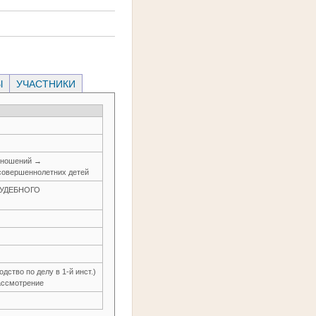
Ы
УЧАСТНИКИ
тношений →
совершеннолетних детей
 СУДЕБНОГО
ство по делу в 1-й инст.)
ассмотрение