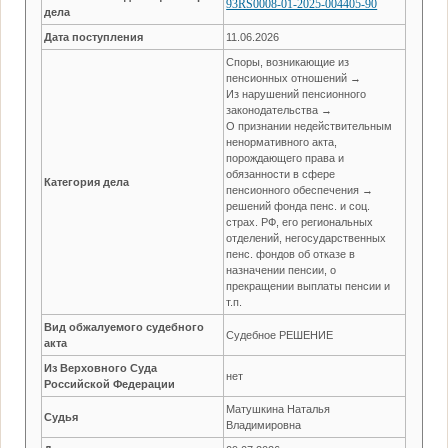
93RS0008-01-2025-004405-90
дела
Дата поступления
11.06.2026
Споры, возникающие из
пенсионных отношений →
Из нарушений пенсионного
законодательства →
О признании недействительным
ненормативного акта,
порождающего права и
обязанности в сфере
Категория дела
пенсионного обеспечения →
решений фонда пенс. и соц.
страх. РФ, его региональных
отделений, негосударственных
пенс. фондов об отказе в
назначении пенсии, о
прекращении выплаты пенсии и
т.п.
Вид обжалуемого судебного
Судебное РЕШЕНИЕ
акта
Из Верховного Суда
нет
Российской Федерации
Матушкина Наталья
Судья
Владимировна