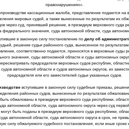
правонарушениях».
производстве
кассационные жалоба, представление подаются на в
еления мировых судей, а также вынесенные по результатам их о
в через суд, принявший решение, в президиум верховного суда ре
а федерального значения, суда автономной области, суда автономн
упившие в законную силу постановление по
делу об администра
дьей, решение судьи районного суда, вынесенное по результата
овление, соответственно подаются, приносятся в верховные суды р
ного значения, суды автономной области и суды автономных окру
ересматривать председатели верховных судов республик, областны
 судов автономной области и судов автономных округов, их замест
председателя или его заместителей судьи указанных судов.
изводстве
вступившие в законную силу судебные приказы, решен
еделения районных судов, вынесенные по результатам обжалова
 быть обжалованы в президиум верховного суда республики, областн
уда автономной области, суда автономного округа через суд перво
могут быть поданы в президиум верховного суда республики, облас
суда автономной области, суда автономного округа в срок, не пре
нную силу обжалуемого судебного постановления, если иные сроки 