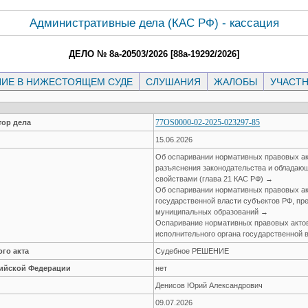
Административные дела (КАC РФ) - кассация
ДЕЛО № 8а-20503/2026 [88а-19292/2026]
ИЕ В НИЖЕСТОЯЩЕМ СУДЕ
СЛУШАНИЯ
ЖАЛОБЫ
УЧАСТ
77OS0000-02-2025-023297-85
ор дела
15.06.2026
Об оспаривании нормативных правовых ак
разъяснения законодательства и облада
свойствами (глава 21 КАС РФ) →
Об оспаривании нормативных правовых ак
государственной власти субъектов РФ, пр
муниципальных образований →
Оспаривание нормативных правовых акто
исполнительного органа государственной 
го акта
Судебное РЕШЕНИЕ
сийской Федерации
нет
Денисов Юрий Александрович
09.07.2026