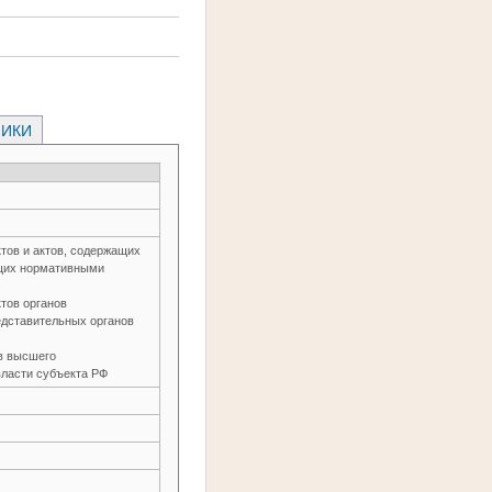
НИКИ
тов и актов, содержащих
ющих нормативными
тов органов
едставительных органов
в высшего
власти субъекта РФ