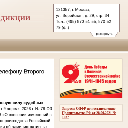
121357, г. Москва,
ул. Верейская, д. 29, стр. 34
СДИКЦИИ
Тел.: (495) 870-51-55, 870-52-
79 (ф.)
2kas@sudrf.ru
развернуть
елефону Второго
онную силу судебных
 9 апреля 2026 г. № 78-ФЗ
Запросы ОПФР по постановлению
Правительства РФ от 28.06.2021 №
З «О внесении изменений в
1037
опроизводства Российской
ции об административных