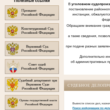
Полезные ссылки
В
уголовном судопрои
постановление районного
инстанции, обжалуются
феде
Обращаем внимание гражд
а также сведения, позво
при подаче разных заявле
Дополнительно инф
об административных п
СУДЕБНОЕ ДЕЛОПР
Вывести список дел, назна
Поиск информации по дел