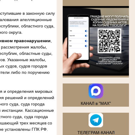
.
ступившие в законную силу
бжалования апелляционные
спублики, областного суда,
ого округа.
тивном правонарушении
,
м рассмотрения жалобы,
еспублик, областные суды,
гов. Указанные жалобы,
х судов, судов городов
ители либо по поручению
ия и определения мировых
ния решений и определений
КАНАЛ в "MAX"
ого суда, суда города
й инстанции. Кассационные
тного суда, суда города
вышающий трех месяцев со
не установлены ГПК РФ.
ТЕЛЕГРАМ-КАНАЛ