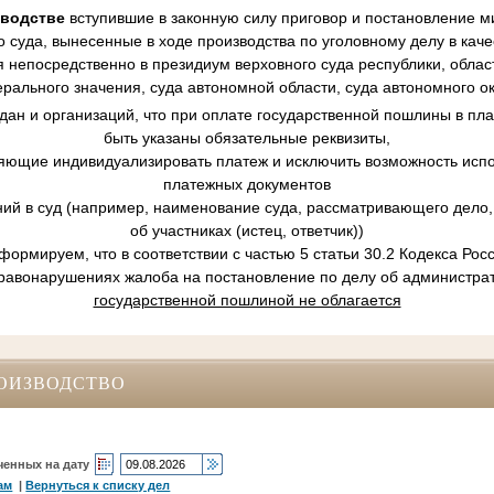
зводстве
вступившие в законную силу приговор и постановление ми
 суда, вынесенные в ходе производства по уголовному делу в кач
 непосредственно в президиум верховного суда республики, област
рального значения, суда автономной области, суда автономного ок
ан и организаций, что при оплате государственной пошлины в пл
быть указаны обязательные реквизиты,
ляющие индивидуализировать платеж и исключить возможность испо
платежных документов
ний в суд (например, наименование суда, рассматривающего дело, 
об участниках (истец, ответчик))
ормируем, что в соответствии с частью 5 статьи 30.2 Кодекса Ро
равонарушениях жалоба на постановление по делу об администр
государственной пошлиной не облагается
ОИЗВОДСТВО
ченных на дату
ам
|
Вернуться к списку дел