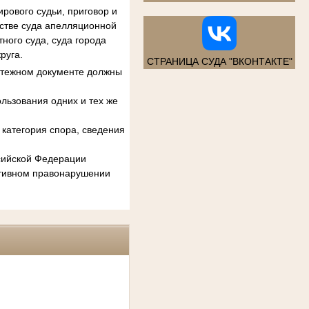
рового судьи, приговор и
естве суда апелляционной
ного суда, суда города
руга.
СТРАНИЦА СУДА "ВКОНТАКТЕ"
атежном документе должны
льзования одних и тех же
категория спора, сведения
ссийской Федерации
ативном правонарушении