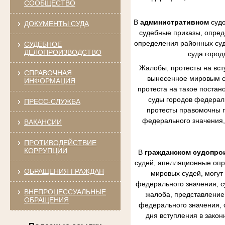
СООБЩЕСТВО
В
административном
судо
ДОКУМЕНТЫ СУДА
судебные приказы, опред
определения районных судо
СУДЕБНОЕ
ДЕЛОПРОИЗВОДСТВО
суда город
Жалобы, протесты на вст
СПРАВОЧНАЯ
вынесенное мировым су
ИНФОРМАЦИЯ
протеста на такое постан
суды городов федераль
ПРЕСС-СЛУЖБА
протесты правомочны п
федерального значения,
ВАКАНСИИ
ПРОТИВОДЕЙСТВИЕ
КОРРУПЦИИ
В
гражданском судопро
судей, апелляционные опр
ОБРАЩЕНИЯ ГРАЖДАН
мировых судей, могут
федерального значения, с
ВНЕПРОЦЕССУАЛЬНЫЕ
жалоба, представление 
ОБРАЩЕНИЯ
федерального значения, 
дня вступления в зако