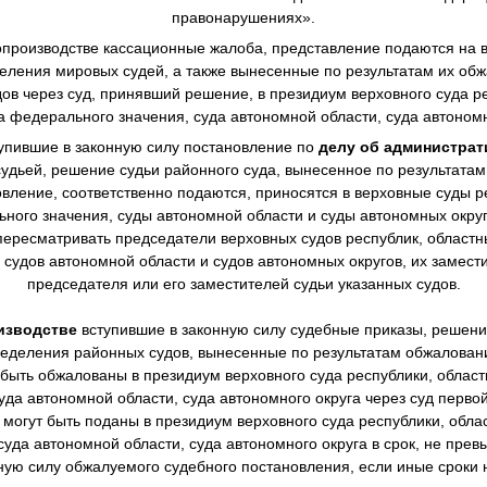
правонарушениях».
производстве
кассационные жалоба, представление подаются на в
еления мировых судей, а также вынесенные по результатам их о
в через суд, принявший решение, в президиум верховного суда ре
а федерального значения, суда автономной области, суда автономн
упившие в законную силу постановление по
делу об администра
дьей, решение судьи районного суда, вынесенное по результата
овление, соответственно подаются, приносятся в верховные суды р
ного значения, суды автономной области и суды автономных окру
ересматривать председатели верховных судов республик, областны
 судов автономной области и судов автономных округов, их замест
председателя или его заместителей судьи указанных судов.
изводстве
вступившие в законную силу судебные приказы, решен
еделения районных судов, вынесенные по результатам обжалова
 быть обжалованы в президиум верховного суда республики, областн
уда автономной области, суда автономного округа через суд перво
могут быть поданы в президиум верховного суда республики, облас
суда автономной области, суда автономного округа в срок, не пре
нную силу обжалуемого судебного постановления, если иные сроки 