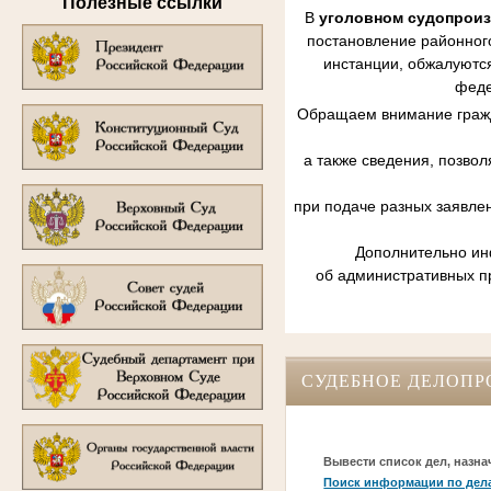
Полезные ссылки
В
уголовном судопрои
постановление районного
инстанции, обжалуются
феде
Обращаем внимание гражд
а также сведения, позво
при подаче разных заявле
Дополнительно инф
об административных п
СУДЕБНОЕ ДЕЛОПР
Вывести список дел, назна
Поиск информации по дел