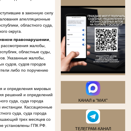
.
ступившие в законную силу
бжалования апелляционные
спублики, областного суда,
ого округа.
тивном правонарушении
,
м рассмотрения жалобы,
еспублик, областные суды,
гов. Указанные жалобы,
х судов, судов городов
ители либо по поручению
ия и определения мировых
ния решений и определений
КАНАЛ в "MAX"
ого суда, суда города
й инстанции. Кассационные
тного суда, суда города
вышающий трех месяцев со
не установлены ГПК РФ.
ТЕЛЕГРАМ-КАНАЛ