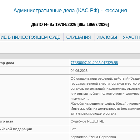
Административные дела (КАC РФ) - кассация
ДЕЛО № 8а-19704/2026 [88а-18667/2026]
ИЕ В НИЖЕСТОЯЩЕМ СУДЕ
СЛУШАНИЯ
ЖАЛОБЫ
УЧАСТ
77RS0007-02-2025-012329-98
ор дела
04.06.2026
Об оспаривании решений, действий (безде
государственной власти, органов местног
органов, организаций, наделенных отдел
или иными публич.полномочиями, должнос
и муници →
Жалобы на решение, дейст. (безд.) лицен
Иные жалобы на деятельность (незаконные 
акт) лицензирующего органа
го акта
Судебное РЕШЕНИЕ
сийской Федерации
нет
Корпачева Елена Сергеевна