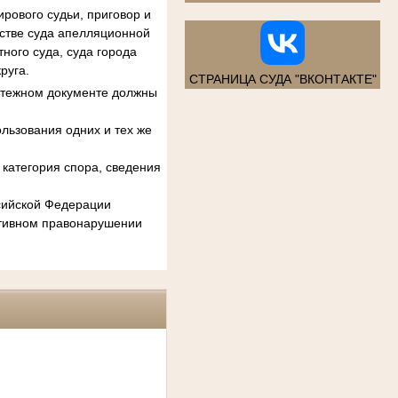
рового судьи, приговор и
естве суда апелляционной
ного суда, суда города
руга.
СТРАНИЦА СУДА "ВКОНТАКТЕ"
атежном документе должны
льзования одних и тех же
категория спора, сведения
ссийской Федерации
ативном правонарушении