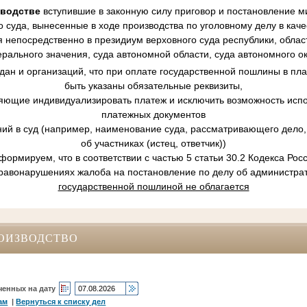
зводстве
вступившие в законную силу приговор и постановление ми
 суда, вынесенные в ходе производства по уголовному делу в кач
 непосредственно в президиум верховного суда республики, област
рального значения, суда автономной области, суда автономного ок
ан и организаций, что при оплате государственной пошлины в пл
быть указаны обязательные реквизиты,
ляющие индивидуализировать платеж и исключить возможность испо
платежных документов
ний в суд (например, наименование суда, рассматривающего дело, 
об участниках (истец, ответчик))
ормируем, что в соответствии с частью 5 статьи 30.2 Кодекса Ро
равонарушениях жалоба на постановление по делу об администр
государственной пошлиной не облагается
ОИЗВОДСТВО
ченных на дату
ам
|
Вернуться к списку дел