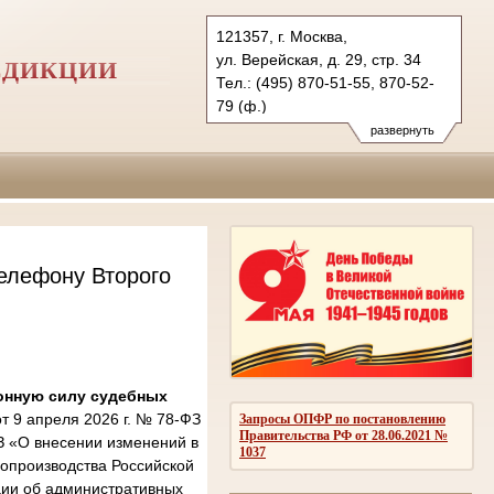
121357, г. Москва,
ул. Верейская, д. 29, стр. 34
СДИКЦИИ
Тел.: (495) 870-51-55, 870-52-
79 (ф.)
2kas@sudrf.ru
развернуть
елефону Второго
онную силу судебных
 9 апреля 2026 г. № 78-ФЗ
Запросы ОПФР по постановлению
Правительства РФ от 28.06.2021 №
З «О внесении изменений в
1037
опроизводства Российской
ции об административных