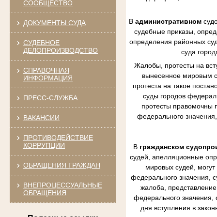
СООБЩЕСТВО
В
административном
судо
ДОКУМЕНТЫ СУДА
судебные приказы, опред
определения районных судо
СУДЕБНОЕ
ДЕЛОПРОИЗВОДСТВО
суда город
Жалобы, протесты на вст
СПРАВОЧНАЯ
вынесенное мировым су
ИНФОРМАЦИЯ
протеста на такое постан
суды городов федераль
ПРЕСС-СЛУЖБА
протесты правомочны п
федерального значения,
ВАКАНСИИ
ПРОТИВОДЕЙСТВИЕ
КОРРУПЦИИ
В
гражданском судопро
судей, апелляционные опр
ОБРАЩЕНИЯ ГРАЖДАН
мировых судей, могут
федерального значения, с
ВНЕПРОЦЕССУАЛЬНЫЕ
жалоба, представление 
ОБРАЩЕНИЯ
федерального значения, 
дня вступления в зако