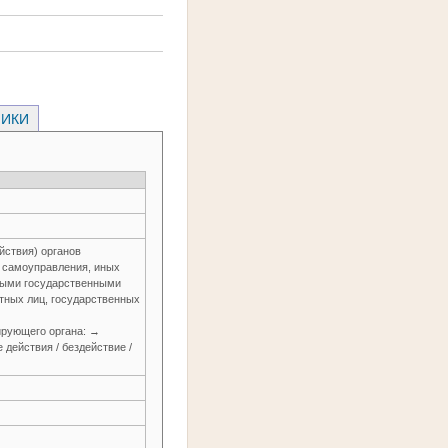
НИКИ
йствия) органов
о самоуправления, иных
ьными государственными
тных лиц, государственных
зирующего органа: →
действия / бездействие /