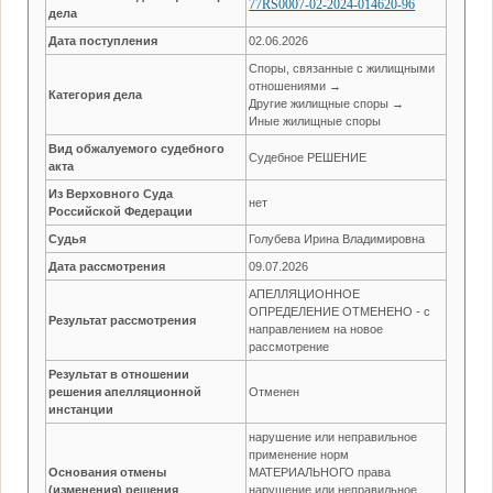
77RS0007-02-2024-014620-96
дела
Дата поступления
02.06.2026
Споры, связанные с жилищными
отношениями →
Категория дела
Другие жилищные споры →
Иные жилищные споры
Вид обжалуемого судебного
Судебное РЕШЕНИЕ
акта
Из Верховного Суда
нет
Российской Федерации
Судья
Голубева Ирина Владимировна
Дата рассмотрения
09.07.2026
АПЕЛЛЯЦИОННОЕ
ОПРЕДЕЛЕНИЕ ОТМЕНЕНО - с
Результат рассмотрения
направлением на новое
рассмотрение
Результат в отношении
решения апелляционной
Отменен
инстанции
нарушение или неправильное
применение норм
Основания отмены
МАТЕРИАЛЬНОГО права
(изменения) решения
нарушение или неправильное