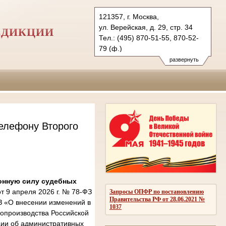
121357, г. Москва,
ул. Верейская, д. 29, стр. 34
СДИКЦИИ
Тел.: (495) 870-51-55, 870-52-
79 (ф.)
2kas@sudrf.ru
развернуть
елефону Второго
онную силу судебных
 9 апреля 2026 г. № 78-ФЗ
Запросы ОПФР по постановлению
Правительства РФ от 28.06.2021 №
З «О внесении изменений в
1037
опроизводства Российской
ции об административных