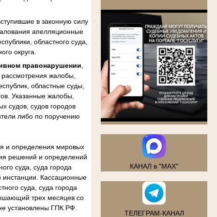
.
ступившие в законную силу
бжалования апелляционные
спублики, областного суда,
ого округа.
тивном правонарушении
,
м рассмотрения жалобы,
еспублик, областные суды,
гов. Указанные жалобы,
х судов, судов городов
ители либо по поручению
ия и определения мировых
ния решений и определений
КАНАЛ в "MAX"
ого суда, суда города
й инстанции. Кассационные
тного суда, суда города
вышающий трех месяцев со
не установлены ГПК РФ.
ТЕЛЕГРАМ-КАНАЛ