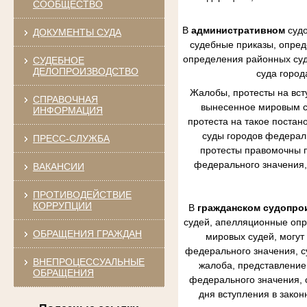
СООБЩЕСТВО
В
административном
судо
ДОКУМЕНТЫ СУДА
судебные приказы, опред
определения районных судо
СУДЕБНОЕ
ДЕЛОПРОИЗВОДСТВО
суда город
Жалобы, протесты на вст
СПРАВОЧНАЯ
вынесенное мировым су
ИНФОРМАЦИЯ
протеста на такое постан
суды городов федераль
ПРЕСС-СЛУЖБА
протесты правомочны п
федерального значения,
ВАКАНСИИ
ПРОТИВОДЕЙСТВИЕ
КОРРУПЦИИ
В
гражданском судопро
судей, апелляционные опр
ОБРАЩЕНИЯ ГРАЖДАН
мировых судей, могут
федерального значения, с
ВНЕПРОЦЕССУАЛЬНЫЕ
жалоба, представление 
ОБРАЩЕНИЯ
федерального значения, 
дня вступления в зако