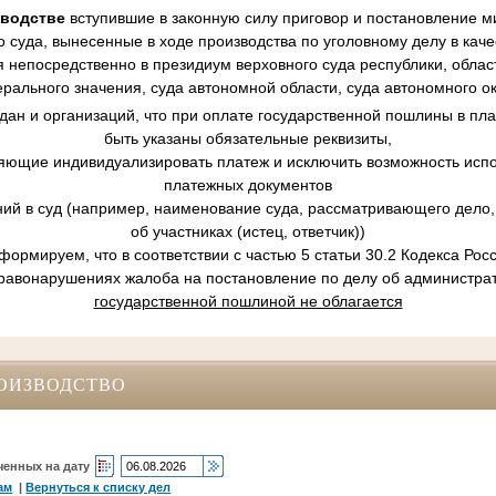
зводстве
вступившие в законную силу приговор и постановление ми
 суда, вынесенные в ходе производства по уголовному делу в кач
 непосредственно в президиум верховного суда республики, област
рального значения, суда автономной области, суда автономного ок
ан и организаций, что при оплате государственной пошлины в пл
быть указаны обязательные реквизиты,
ляющие индивидуализировать платеж и исключить возможность испо
платежных документов
ний в суд (например, наименование суда, рассматривающего дело, 
об участниках (истец, ответчик))
ормируем, что в соответствии с частью 5 статьи 30.2 Кодекса Ро
равонарушениях жалоба на постановление по делу об администр
государственной пошлиной не облагается
ОИЗВОДСТВО
ченных на дату
ам
|
Вернуться к списку дел