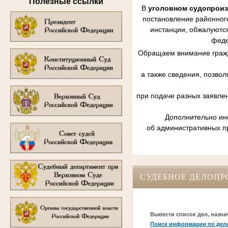
Полезные ссылки
В
уголовном судопрои
постановление районного
инстанции, обжалуются
феде
Обращаем внимание гражд
а также сведения, позво
при подаче разных заявле
Дополнительно инф
об административных п
СУДЕБНОЕ ДЕЛОПР
Вывести список дел, назна
Поиск информации по дел