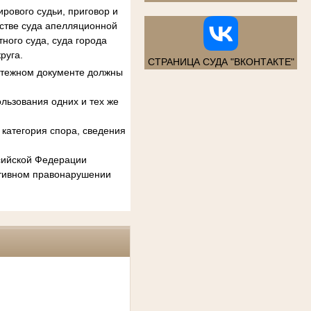
рового судьи, приговор и
естве суда апелляционной
ного суда, суда города
руга.
СТРАНИЦА СУДА "ВКОНТАКТЕ"
атежном документе должны
льзования одних и тех же
категория спора, сведения
ссийской Федерации
ативном правонарушении