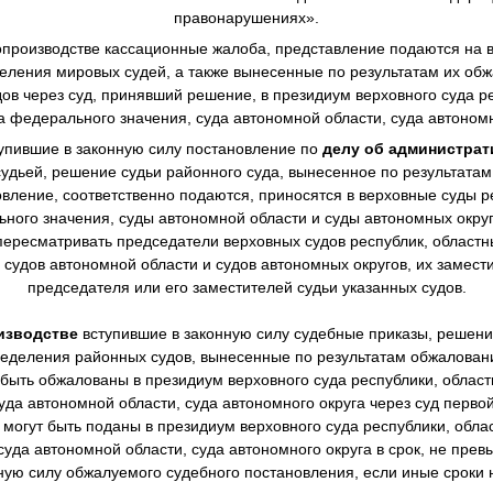
правонарушениях».
производстве
кассационные жалоба, представление подаются на в
еления мировых судей, а также вынесенные по результатам их о
в через суд, принявший решение, в президиум верховного суда ре
а федерального значения, суда автономной области, суда автономн
упившие в законную силу постановление по
делу об администра
дьей, решение судьи районного суда, вынесенное по результата
овление, соответственно подаются, приносятся в верховные суды р
ного значения, суды автономной области и суды автономных окру
ересматривать председатели верховных судов республик, областны
 судов автономной области и судов автономных округов, их замест
председателя или его заместителей судьи указанных судов.
изводстве
вступившие в законную силу судебные приказы, решен
еделения районных судов, вынесенные по результатам обжалова
 быть обжалованы в президиум верховного суда республики, областн
уда автономной области, суда автономного округа через суд перво
могут быть поданы в президиум верховного суда республики, облас
суда автономной области, суда автономного округа в срок, не пре
нную силу обжалуемого судебного постановления, если иные сроки 