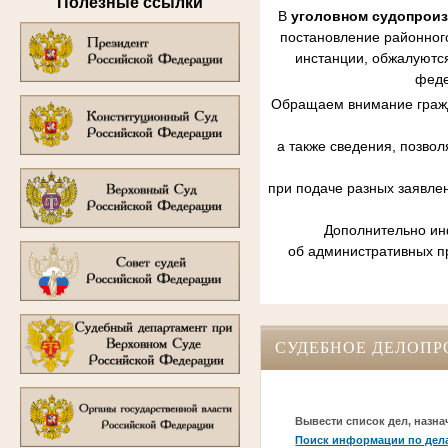
Полезные ссылки
В
уголовном судопрои
постановление районного
инстанции, обжалуются
феде
Обращаем внимание гражд
а также сведения, позво
при подаче разных заявле
Дополнительно инф
об административных п
СУДЕБНОЕ ДЕЛОПР
Вывести список дел, назна
Поиск информации по дел