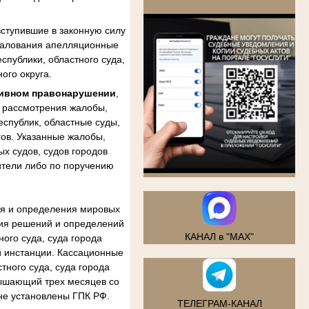
.
ступившие в законную силу
бжалования апелляционные
спублики, областного суда,
ого округа.
тивном правонарушении
,
м рассмотрения жалобы,
еспублик, областные суды,
гов. Указанные жалобы,
х судов, судов городов
ители либо по поручению
ия и определения мировых
ния решений и определений
КАНАЛ в "MAX"
ого суда, суда города
й инстанции. Кассационные
тного суда, суда города
вышающий трех месяцев со
не установлены ГПК РФ.
ТЕЛЕГРАМ-КАНАЛ