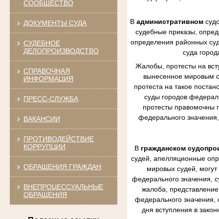
СООБЩЕСТВО
В
административном
судо
ДОКУМЕНТЫ СУДА
судебные приказы, опред
определения районных судо
СУДЕБНОЕ
ДЕЛОПРОИЗВОДСТВО
суда город
Жалобы, протесты на вст
СПРАВОЧНАЯ
вынесенное мировым су
ИНФОРМАЦИЯ
протеста на такое постан
суды городов федераль
ПРЕСС-СЛУЖБА
протесты правомочны п
федерального значения,
ВАКАНСИИ
ПРОТИВОДЕЙСТВИЕ
КОРРУПЦИИ
В
гражданском судопро
судей, апелляционные опр
ОБРАЩЕНИЯ ГРАЖДАН
мировых судей, могут
федерального значения, с
ВНЕПРОЦЕССУАЛЬНЫЕ
жалоба, представление 
ОБРАЩЕНИЯ
федерального значения, 
дня вступления в зако