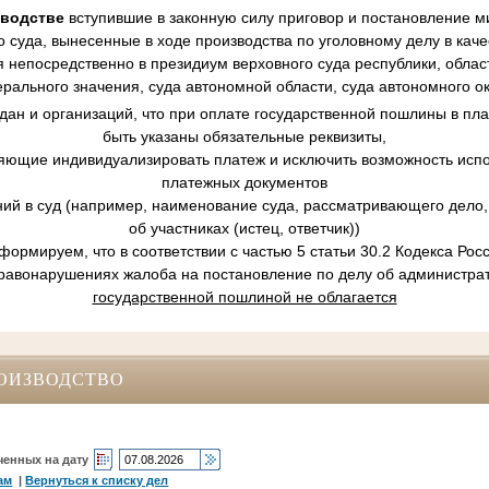
зводстве
вступившие в законную силу приговор и постановление ми
 суда, вынесенные в ходе производства по уголовному делу в кач
 непосредственно в президиум верховного суда республики, област
рального значения, суда автономной области, суда автономного ок
ан и организаций, что при оплате государственной пошлины в пл
быть указаны обязательные реквизиты,
ляющие индивидуализировать платеж и исключить возможность испо
платежных документов
ний в суд (например, наименование суда, рассматривающего дело, 
об участниках (истец, ответчик))
ормируем, что в соответствии с частью 5 статьи 30.2 Кодекса Ро
равонарушениях жалоба на постановление по делу об администр
государственной пошлиной не облагается
ОИЗВОДСТВО
ченных на дату
ам
|
Вернуться к списку дел