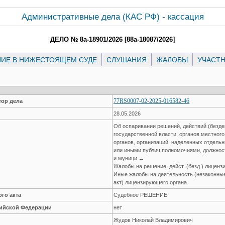
Административные дела (КАC РФ) - кассация
ДЕЛО № 8а-18901/2026 [88а-18087/2026]
ИЕ В НИЖЕСТОЯЩЕМ СУДЕ
СЛУШАНИЯ
ЖАЛОБЫ
УЧАСТ
77RS0007-02-2025-016582-46
ор дела
28.05.2026
Об оспаривании решений, действий (безде
государственной власти, органов местног
органов, организаций, наделенных отдел
или иными публич.полномочиями, должнос
и муници →
Жалобы на решение, дейст. (безд.) лицен
Иные жалобы на деятельность (незаконные 
акт) лицензирующего органа
го акта
Судебное РЕШЕНИЕ
сийской Федерации
нет
Жудов Николай Владимирович