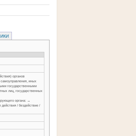
НИКИ
йствия) органов
о самоуправления, иных
ьными государственными
тных лиц, государственных
зирующего органа: →
действия / бездействие /