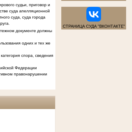
рового судьи, приговор и
естве суда апелляционной
ного суда, суда города
руга.
СТРАНИЦА СУДА "ВКОНТАКТЕ"
атежном документе должны
льзования одних и тех же
категория спора, сведения
ссийской Федерации
ативном правонарушении