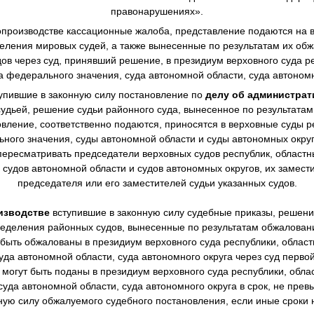
правонарушениях».
производстве
кассационные жалоба, представление подаются на в
еления мировых судей, а также вынесенные по результатам их о
в через суд, принявший решение, в президиум верховного суда ре
а федерального значения, суда автономной области, суда автономн
упившие в законную силу постановление по
делу об администра
дьей, решение судьи районного суда, вынесенное по результата
овление, соответственно подаются, приносятся в верховные суды р
ного значения, суды автономной области и суды автономных окру
ересматривать председатели верховных судов республик, областны
 судов автономной области и судов автономных округов, их замест
председателя или его заместителей судьи указанных судов.
изводстве
вступившие в законную силу судебные приказы, решен
еделения районных судов, вынесенные по результатам обжалова
 быть обжалованы в президиум верховного суда республики, областн
уда автономной области, суда автономного округа через суд перво
могут быть поданы в президиум верховного суда республики, облас
суда автономной области, суда автономного округа в срок, не пре
нную силу обжалуемого судебного постановления, если иные сроки 