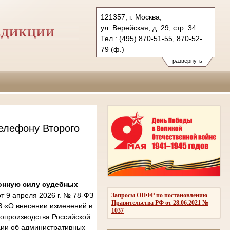
121357, г. Москва,
ул. Верейская, д. 29, стр. 34
СДИКЦИИ
Тел.: (495) 870-51-55, 870-52-
79 (ф.)
2kas@sudrf.ru
развернуть
елефону Второго
онную силу судебных
 9 апреля 2026 г. № 78-ФЗ
Запросы ОПФР по постановлению
Правительства РФ от 28.06.2021 №
З «О внесении изменений в
1037
опроизводства Российской
ции об административных