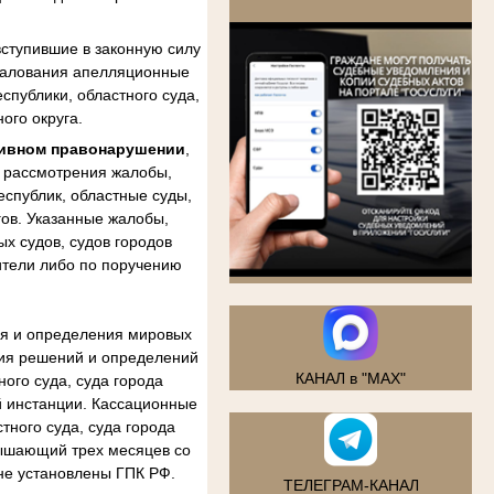
.
ступившие в законную силу
бжалования апелляционные
спублики, областного суда,
ого округа.
тивном правонарушении
,
м рассмотрения жалобы,
еспублик, областные суды,
гов. Указанные жалобы,
х судов, судов городов
ители либо по поручению
ия и определения мировых
ния решений и определений
КАНАЛ в "MAX"
ого суда, суда города
й инстанции. Кассационные
тного суда, суда города
вышающий трех месяцев со
не установлены ГПК РФ.
ТЕЛЕГРАМ-КАНАЛ