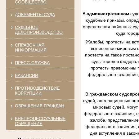
СООБЩЕСТВО
В
административном
судо
ДОКУМЕНТЫ СУДА
судебные приказы, опред
определения районных судо
СУДЕБНОЕ
ДЕЛОПРОИЗВОДСТВО
суда город
Жалобы, протесты на вст
СПРАВОЧНАЯ
вынесенное мировым су
ИНФОРМАЦИЯ
протеста на такое постан
суды городов федераль
ПРЕСС-СЛУЖБА
протесты правомочны п
федерального значения,
ВАКАНСИИ
ПРОТИВОДЕЙСТВИЕ
КОРРУПЦИИ
В
гражданском судопро
судей, апелляционные опр
ОБРАЩЕНИЯ ГРАЖДАН
мировых судей, могут
федерального значения, с
ВНЕПРОЦЕССУАЛЬНЫЕ
жалоба, представление 
ОБРАЩЕНИЯ
федерального значения, 
дня вступления в зако