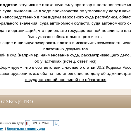
зводстве
вступившие в законную силу приговор и постановление ми
 суда, вынесенные в ходе производства по уголовному делу в кач
 непосредственно в президиум верховного суда республики, област
рального значения, суда автономной области, суда автономного ок
ан и организаций, что при оплате государственной пошлины в пл
быть указаны обязательные реквизиты,
ляющие индивидуализировать платеж и исключить возможность испо
платежных документов
ний в суд (например, наименование суда, рассматривающего дело, 
об участниках (истец, ответчик))
ормируем, что в соответствии с частью 5 статьи 30.2 Кодекса Ро
равонарушениях жалоба на постановление по делу об администр
государственной пошлиной не облагается
ОИЗВОДСТВО
ченных на дату
ам
|
Вернуться к списку дел