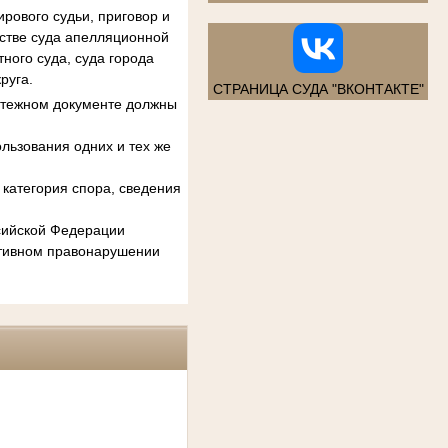
рового судьи, приговор и
естве суда апелляционной
ного суда, суда города
руга.
СТРАНИЦА СУДА "ВКОНТАКТЕ"
атежном документе должны
льзования одних и тех же
категория спора, сведения
ссийской Федерации
ативном правонарушении