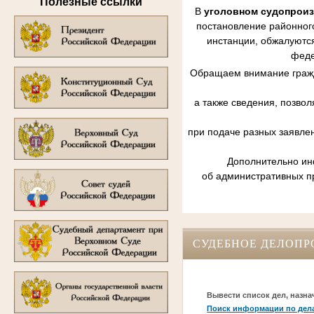
Полезные ссылки
В
уголовном судопрои
постановление районного
инстанции, обжалуются
феде
Обращаем внимание гражд
а также сведения, позво
при подаче разных заявле
Дополнительно инф
об административных п
СУДЕБНОЕ ДЕЛОПР
Вывести список дел, назна
Поиск информации по дел