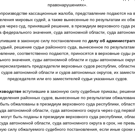
правонарушениях».
производстве
кассационные жалоба, представление подаются на в
еления мировых судей, а также вынесенные по результатам их о
в через суд, принявший решение, в президиум верховного суда ре
а федерального значения, суда автономной области, суда автономн
упившие в законную силу постановление по
делу об администра
дьей, решение судьи районного суда, вынесенное по результата
овление, соответственно подаются, приносятся в верховные суды р
ного значения, суды автономной области и суды автономных окру
ересматривать председатели верховных судов республик, областны
 судов автономной области и судов автономных округов, их замест
председателя или его заместителей судьи указанных судов.
изводстве
вступившие в законную силу судебные приказы, решен
еделения районных судов, вынесенные по результатам обжалова
 быть обжалованы в президиум верховного суда республики, областн
уда автономной области, суда автономного округа через суд перво
могут быть поданы в президиум верховного суда республики, облас
суда автономной области, суда автономного округа в срок, не пре
нную силу обжалуемого судебного постановления, если иные сроки 