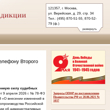
121357, г. Москва,
ул. Верейская, д. 29, стр. 34
СДИКЦИИ
Тел.: (495) 870-51-55, 870-52-
79 (ф.)
2kas@sudrf.ru
развернуть
елефону Второго
онную силу судебных
 9 апреля 2026 г. № 78-ФЗ
Запросы ОПФР по постановлению
Правительства РФ от 28.06.2021 №
З «О внесении изменений в
1037
опроизводства Российской
ции об административных