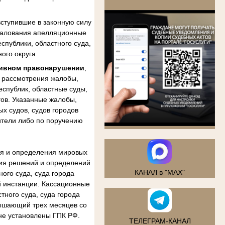
.
ступившие в законную силу
бжалования апелляционные
спублики, областного суда,
ого округа.
тивном правонарушении
,
м рассмотрения жалобы,
еспублик, областные суды,
гов. Указанные жалобы,
х судов, судов городов
ители либо по поручению
ия и определения мировых
ния решений и определений
КАНАЛ в "MAX"
ого суда, суда города
й инстанции. Кассационные
тного суда, суда города
вышающий трех месяцев со
не установлены ГПК РФ.
ТЕЛЕГРАМ-КАНАЛ