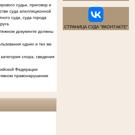
рового судьи, приговор и
естве суда апелляционной
ного суда, суда города
руга.
СТРАНИЦА СУДА "ВКОНТАКТЕ"
атежном документе должны
льзования одних и тех же
категория спора, сведения
ссийской Федерации
ативном правонарушении