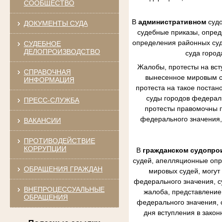
СООБЩЕСТВО
В
административном
судо
ДОКУМЕНТЫ СУДА
судебные приказы, опред
определения районных судо
СУДЕБНОЕ
ДЕЛОПРОИЗВОДСТВО
суда город
Жалобы, протесты на вст
СПРАВОЧНАЯ
вынесенное мировым су
ИНФОРМАЦИЯ
протеста на такое постан
суды городов федераль
ПРЕСС-СЛУЖБА
протесты правомочны п
федерального значения,
ВАКАНСИИ
ПРОТИВОДЕЙСТВИЕ
КОРРУПЦИИ
В
гражданском судопро
судей, апелляционные опр
ОБРАЩЕНИЯ ГРАЖДАН
мировых судей, могут
федерального значения, с
ВНЕПРОЦЕССУАЛЬНЫЕ
жалоба, представление 
ОБРАЩЕНИЯ
федерального значения, 
дня вступления в зако