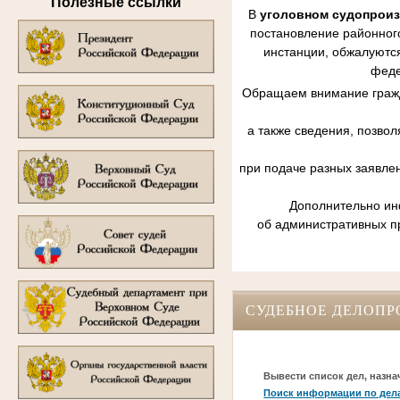
Полезные ссылки
В
уголовном судопрои
постановление районного
инстанции, обжалуются
феде
Обращаем внимание гражд
а также сведения, позво
при подаче разных заявле
Дополнительно инф
об административных п
СУДЕБНОЕ ДЕЛОПР
Вывести список дел, назна
Поиск информации по дел