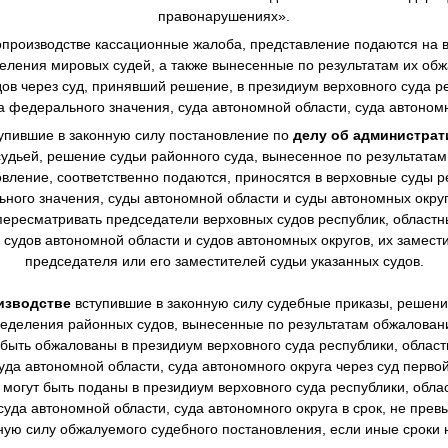
правонарушениях».
производстве
кассационные жалоба, представление подаются на в
еления мировых судей, а также вынесенные по результатам их о
в через суд, принявший решение, в президиум верховного суда ре
а федерального значения, суда автономной области, суда автономн
упившие в законную силу постановление по
делу об администра
дьей, решение судьи районного суда, вынесенное по результата
овление, соответственно подаются, приносятся в верховные суды р
ного значения, суды автономной области и суды автономных окру
ересматривать председатели верховных судов республик, областны
 судов автономной области и судов автономных округов, их замест
председателя или его заместителей судьи указанных судов.
изводстве
вступившие в законную силу судебные приказы, решен
еделения районных судов, вынесенные по результатам обжалова
 быть обжалованы в президиум верховного суда республики, областн
уда автономной области, суда автономного округа через суд перво
могут быть поданы в президиум верховного суда республики, облас
суда автономной области, суда автономного округа в срок, не пре
нную силу обжалуемого судебного постановления, если иные сроки 