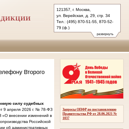
121357, г. Москва,
ул. Верейская, д. 29, стр. 34
СДИКЦИИ
Тел.: (495) 870-51-55, 870-52-
79 (ф.)
2kas@sudrf.ru
развернуть
елефону Второго
онную силу судебных
 9 апреля 2026 г. № 78-ФЗ
Запросы ОПФР по постановлению
Правительства РФ от 28.06.2021 №
З «О внесении изменений в
1037
опроизводства Российской
ции об административных