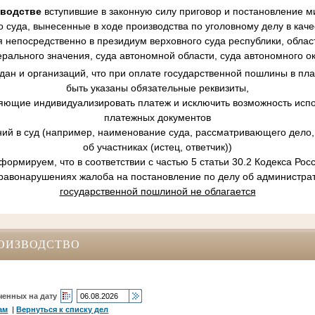
зводстве
вступившие в законную силу приговор и постановление ми
 суда, вынесенные в ходе производства по уголовному делу в кач
 непосредственно в президиум верховного суда республики, област
рального значения, суда автономной области, суда автономного ок
ан и организаций, что при оплате государственной пошлины в пл
быть указаны обязательные реквизиты,
ляющие индивидуализировать платеж и исключить возможность испо
платежных документов
ний в суд (например, наименование суда, рассматривающего дело, 
об участниках (истец, ответчик))
ормируем, что в соответствии с частью 5 статьи 30.2 Кодекса Ро
равонарушениях жалоба на постановление по делу об администр
государственной пошлиной не облагается
ОИЗВОДСТВО
ченных на дату
ам
|
Вернуться к списку дел