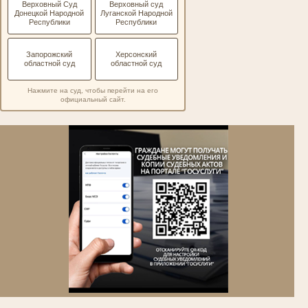
Верховный Суд
Верховный суд
Донецкой Народной
Луганской Народной
Республики
Республики
Запорожский
Херсонский
областной суд
областной суд
Нажмите на суд, чтобы перейти на его
официальный сайт.
.