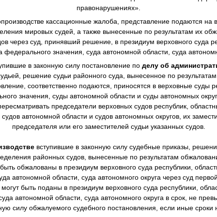
правонарушениях».
производстве
кассационные жалоба, представление подаются на в
еления мировых судей, а также вынесенные по результатам их о
в через суд, принявший решение, в президиум верховного суда ре
а федерального значения, суда автономной области, суда автономн
упившие в законную силу постановление по
делу об администра
дьей, решение судьи районного суда, вынесенное по результата
овление, соответственно подаются, приносятся в верховные суды р
ного значения, суды автономной области и суды автономных окру
ересматривать председатели верховных судов республик, областны
 судов автономной области и судов автономных округов, их замест
председателя или его заместителей судьи указанных судов.
изводстве
вступившие в законную силу судебные приказы, решен
еделения районных судов, вынесенные по результатам обжалова
 быть обжалованы в президиум верховного суда республики, областн
уда автономной области, суда автономного округа через суд перво
могут быть поданы в президиум верховного суда республики, облас
суда автономной области, суда автономного округа в срок, не пре
нную силу обжалуемого судебного постановления, если иные сроки 