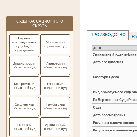
СУДЫ КАССАЦИОННОГО
ОКРУГА
ПРОИЗВОДСТВО
РА
Первый
апелляционный
Московский
суд общей
городской суд
ДЕЛО
юрисдикции
Уникальный идентификат
Дата поступления
Владимирский
Ивановский
областной суд
областной суд
Категория дела
Костромской
Рязанский
областной суд
областной суд
Вид обжалуемого судебно
Из Верховного Суда Рос
Смоленский
Тамбовский
Судья
областной суд
областной суд
Дата рассмотрения
Результат рассмотрения
Тверской
Ярославский
областной суд
областной суд
Результат в отношении 