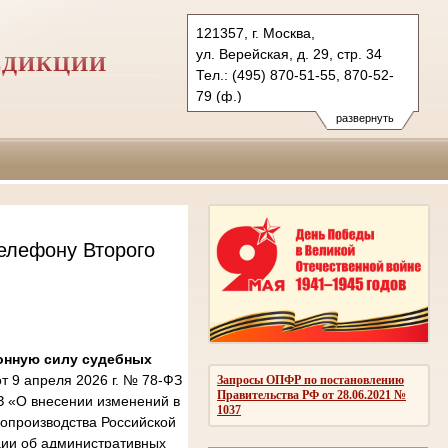
121357, г. Москва,
ул. Верейская, д. 29, стр. 34
СДИКЦИИ
Тел.: (495) 870-51-55, 870-52-
79 (ф.)
2kas@sudrf.ru
развернуть
елефону Второго
онную силу судебных
 9 апреля 2026 г. № 78-ФЗ
Запросы ОПФР по постановлению
Правительства РФ от 28.06.2021 №
З «О внесении изменений в
1037
опроизводства Российской
ции об административных