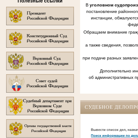
Полезные ссылки
В
уголовном судопрои
постановление районного
инстанции, обжалуются
феде
Обращаем внимание гражд
а также сведения, позво
при подаче разных заявле
Дополнительно инф
об административных п
СУДЕБНОЕ ДЕЛОПР
Вывести список дел, назна
Поиск информации по дел