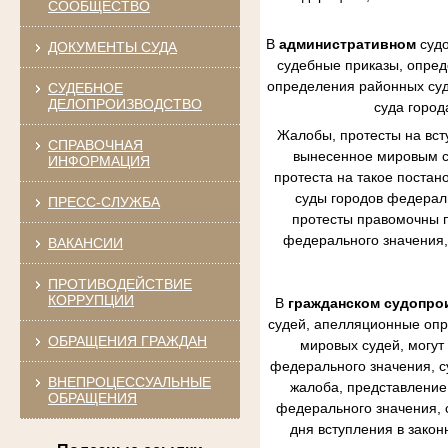
СООБЩЕСТВО
В
административном
судо
ДОКУМЕНТЫ СУДА
судебные приказы, опред
определения районных судо
СУДЕБНОЕ
ДЕЛОПРОИЗВОДСТВО
суда город
Жалобы, протесты на вст
СПРАВОЧНАЯ
вынесенное мировым су
ИНФОРМАЦИЯ
протеста на такое постан
суды городов федераль
ПРЕСС-СЛУЖБА
протесты правомочны п
федерального значения,
ВАКАНСИИ
ПРОТИВОДЕЙСТВИЕ
КОРРУПЦИИ
В
гражданском судопро
судей, апелляционные опр
ОБРАЩЕНИЯ ГРАЖДАН
мировых судей, могут
федерального значения, с
ВНЕПРОЦЕССУАЛЬНЫЕ
жалоба, представление 
ОБРАЩЕНИЯ
федерального значения, 
дня вступления в зако