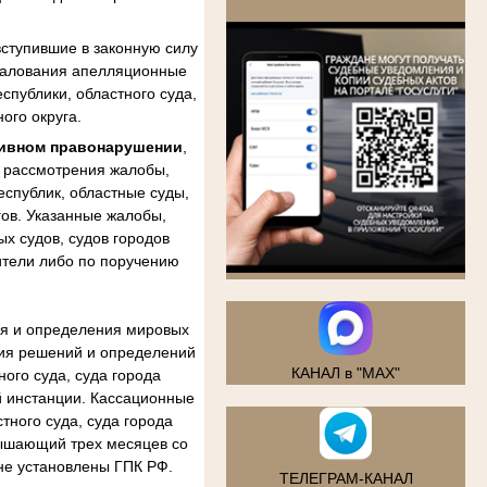
.
ступившие в законную силу
бжалования апелляционные
спублики, областного суда,
ого округа.
тивном правонарушении
,
м рассмотрения жалобы,
еспублик, областные суды,
гов. Указанные жалобы,
х судов, судов городов
ители либо по поручению
ия и определения мировых
ния решений и определений
КАНАЛ в "MAX"
ого суда, суда города
й инстанции. Кассационные
тного суда, суда города
вышающий трех месяцев со
не установлены ГПК РФ.
ТЕЛЕГРАМ-КАНАЛ