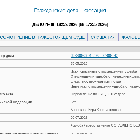
Гражданские дела - кассация
ДЕЛО № 8Г-18259/2026 [88-17255/2026]
ССМОТРЕНИЕ В НИЖЕСТОЯЩЕМ СУДЕ
СЛУШАНИЯ
ЖАЛОБ
69RS0036-01-2025-007004-42
ор дела
25.05.2026
Иски, связанные с возмещением ущерба 
О возмещении ущерба от незаконных дейст
следствия, прокуратуры и суда →
Иные иски о возмещении ущерба от незак
го акта
Определение по СУЩЕСТВУ дела
сийской Федерации
нет
Анненкова Кира Константиновна
09.07.2026
Жалоба / представление ОСТАВЛЕНО Б
решения апелляционной инстанции
Без изменения