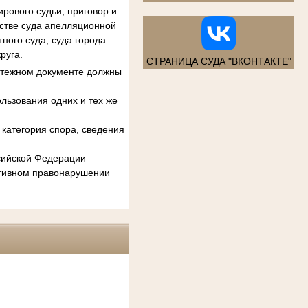
рового судьи, приговор и
естве суда апелляционной
ного суда, суда города
руга.
СТРАНИЦА СУДА "ВКОНТАКТЕ"
атежном документе должны
льзования одних и тех же
категория спора, сведения
ссийской Федерации
ативном правонарушении