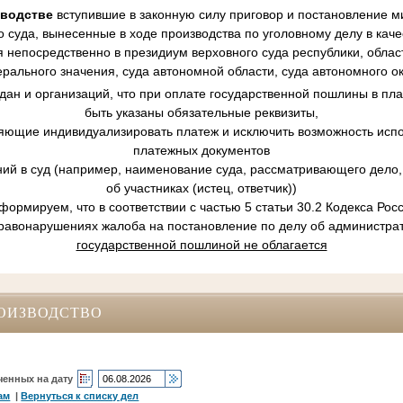
зводстве
вступившие в законную силу приговор и постановление ми
 суда, вынесенные в ходе производства по уголовному делу в кач
 непосредственно в президиум верховного суда республики, област
рального значения, суда автономной области, суда автономного ок
ан и организаций, что при оплате государственной пошлины в пл
быть указаны обязательные реквизиты,
ляющие индивидуализировать платеж и исключить возможность испо
платежных документов
ний в суд (например, наименование суда, рассматривающего дело, 
об участниках (истец, ответчик))
ормируем, что в соответствии с частью 5 статьи 30.2 Кодекса Ро
равонарушениях жалоба на постановление по делу об администр
государственной пошлиной не облагается
ОИЗВОДСТВО
ченных на дату
ам
|
Вернуться к списку дел