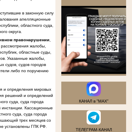
.
ступившие в законную силу
бжалования апелляционные
спублики, областного суда,
ого округа.
тивном правонарушении
,
м рассмотрения жалобы,
еспублик, областные суды,
гов. Указанные жалобы,
х судов, судов городов
ители либо по поручению
ия и определения мировых
ния решений и определений
КАНАЛ в "MAX"
ого суда, суда города
й инстанции. Кассационные
тного суда, суда города
вышающий трех месяцев со
не установлены ГПК РФ.
ТЕЛЕГРАМ-КАНАЛ