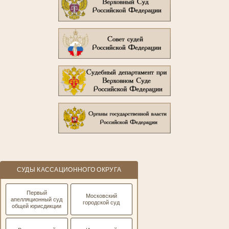
СУДЫ КАССАЦИОННОГО ОКРУГА
Первый
Московский
апелляционный суд
городской суд
общей юрисдикции