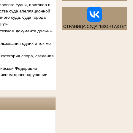
рового судьи, приговор и
естве суда апелляционной
ного суда, суда города
руга.
СТРАНИЦА СУДА "ВКОНТАКТЕ"
атежном документе должны
льзования одних и тех же
категория спора, сведения
ссийской Федерации
ативном правонарушении