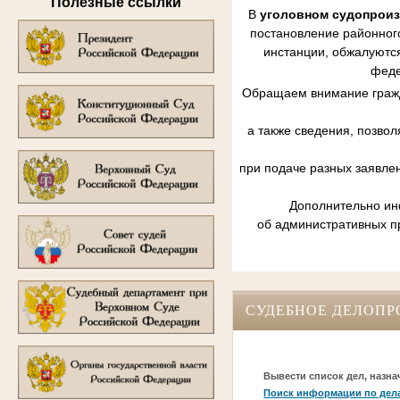
Полезные ссылки
В
уголовном судопрои
постановление районного
инстанции, обжалуются
феде
Обращаем внимание гражд
а также сведения, позво
при подаче разных заявле
Дополнительно инф
об административных п
СУДЕБНОЕ ДЕЛОПР
Вывести список дел, назна
Поиск информации по дел