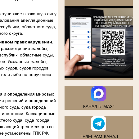
.
ступившие в законную силу
бжалования апелляционные
спублики, областного суда,
ого округа.
тивном правонарушении
,
м рассмотрения жалобы,
еспублик, областные суды,
гов. Указанные жалобы,
х судов, судов городов
ители либо по поручению
ия и определения мировых
ния решений и определений
КАНАЛ в "MAX"
ого суда, суда города
й инстанции. Кассационные
тного суда, суда города
вышающий трех месяцев со
не установлены ГПК РФ.
ТЕЛЕГРАМ-КАНАЛ