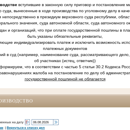
зводстве
вступившие в законную силу приговор и постановление ми
 суда, вынесенные в ходе производства по уголовному делу в кач
 непосредственно в президиум верховного суда республики, област
рального значения, суда автономной области, суда автономного ок
ан и организаций, что при оплате государственной пошлины в пл
быть указаны обязательные реквизиты,
ляющие индивидуализировать платеж и исключить возможность испо
платежных документов
ний в суд (например, наименование суда, рассматривающего дело, 
об участниках (истец, ответчик))
ормируем, что в соответствии с частью 5 статьи 30.2 Кодекса Ро
равонарушениях жалоба на постановление по делу об администр
государственной пошлиной не облагается
ОИЗВОДСТВО
ченных на дату
ам
|
Вернуться к списку дел