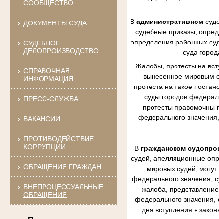
СООБЩЕСТВО
В
административном
судо
ДОКУМЕНТЫ СУДА
судебные приказы, опред
определения районных судо
СУДЕБНОЕ
ДЕЛОПРОИЗВОДСТВО
суда город
Жалобы, протесты на вст
СПРАВОЧНАЯ
вынесенное мировым су
ИНФОРМАЦИЯ
протеста на такое постан
суды городов федераль
ПРЕСС-СЛУЖБА
протесты правомочны п
федерального значения,
ВАКАНСИИ
ПРОТИВОДЕЙСТВИЕ
КОРРУПЦИИ
В
гражданском судопро
судей, апелляционные опр
ОБРАЩЕНИЯ ГРАЖДАН
мировых судей, могут
федерального значения, с
ВНЕПРОЦЕССУАЛЬНЫЕ
жалоба, представление 
ОБРАЩЕНИЯ
федерального значения, 
дня вступления в зако