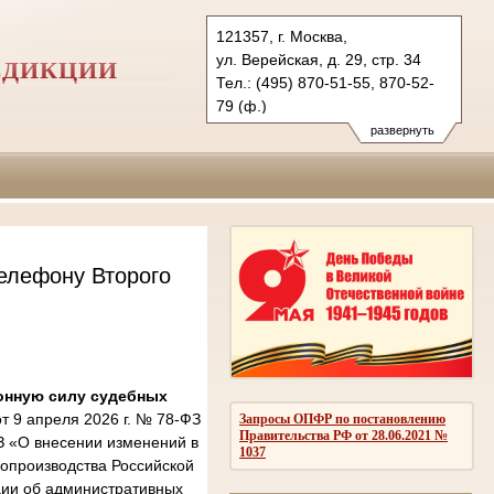
121357, г. Москва,
ул. Верейская, д. 29, стр. 34
СДИКЦИИ
Тел.: (495) 870-51-55, 870-52-
79 (ф.)
2kas@sudrf.ru
развернуть
елефону Второго
онную силу судебных
 9 апреля 2026 г. № 78-ФЗ
Запросы ОПФР по постановлению
Правительства РФ от 28.06.2021 №
З «О внесении изменений в
1037
опроизводства Российской
ции об административных