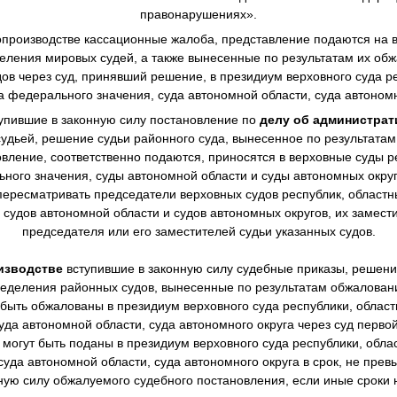
правонарушениях».
производстве
кассационные жалоба, представление подаются на в
еления мировых судей, а также вынесенные по результатам их о
в через суд, принявший решение, в президиум верховного суда ре
а федерального значения, суда автономной области, суда автономн
упившие в законную силу постановление по
делу об администра
дьей, решение судьи районного суда, вынесенное по результата
овление, соответственно подаются, приносятся в верховные суды р
ного значения, суды автономной области и суды автономных окру
ересматривать председатели верховных судов республик, областны
 судов автономной области и судов автономных округов, их замест
председателя или его заместителей судьи указанных судов.
изводстве
вступившие в законную силу судебные приказы, решен
еделения районных судов, вынесенные по результатам обжалова
 быть обжалованы в президиум верховного суда республики, областн
уда автономной области, суда автономного округа через суд перво
могут быть поданы в президиум верховного суда республики, облас
суда автономной области, суда автономного округа в срок, не пре
нную силу обжалуемого судебного постановления, если иные сроки 