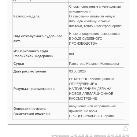
Споры, связанные с жилищными
отношениями →
Категория дела
О взыскании платы за жилую
площадь и коммунальные
платежи, тепло и электроэнергию
Иные определения, вынесенные
Вид обжалуемого судебного
В ХОДЕ СУДЕБНОГО
акта
ПРОИЗВОДСТВА
Из Верховного Суда
нет
Российской Федерации
Судья
Раскатова Наталья Николаевна
Дата рассмотрения
03.06.2026
ОТМЕНЕНО апелляционные
ОПРЕДЕЛЕНИЕ с
Результат рассмотрения
НАПРАВЛЕНИЕМ ДЕЛА НА
НОВОЕ АПЕЛЛЯЦИОННОЕ
РАССМОТРЕНИЕ
нарушение или неправильное
Основания отмены
применение норм
(изменения) решения
ПРОЦЕССУАЛЬНОГО права
опубликовано 12.05.2026 21:13, изменено 20.07.2026 20:06