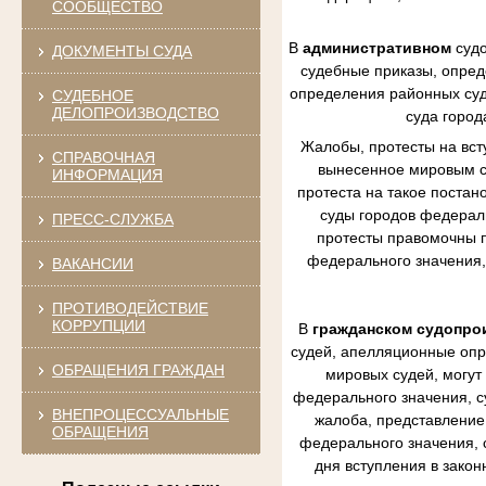
СООБЩЕСТВО
В
административном
судо
ДОКУМЕНТЫ СУДА
судебные приказы, опред
определения районных судо
СУДЕБНОЕ
ДЕЛОПРОИЗВОДСТВО
суда город
Жалобы, протесты на вст
СПРАВОЧНАЯ
вынесенное мировым су
ИНФОРМАЦИЯ
протеста на такое постан
суды городов федераль
ПРЕСС-СЛУЖБА
протесты правомочны п
федерального значения,
ВАКАНСИИ
ПРОТИВОДЕЙСТВИЕ
КОРРУПЦИИ
В
гражданском судопро
судей, апелляционные опр
ОБРАЩЕНИЯ ГРАЖДАН
мировых судей, могут
федерального значения, с
ВНЕПРОЦЕССУАЛЬНЫЕ
жалоба, представление 
ОБРАЩЕНИЯ
федерального значения, 
дня вступления в зако