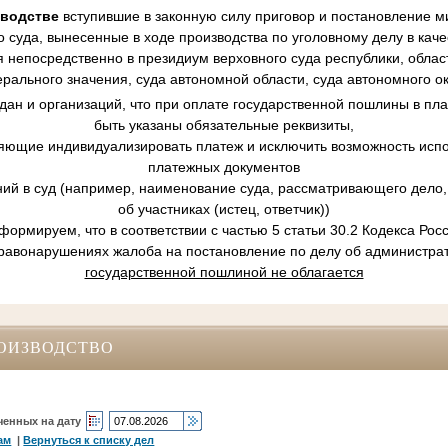
зводстве
вступившие в законную силу приговор и постановление ми
 суда, вынесенные в ходе производства по уголовному делу в кач
 непосредственно в президиум верховного суда республики, област
рального значения, суда автономной области, суда автономного ок
ан и организаций, что при оплате государственной пошлины в пл
быть указаны обязательные реквизиты,
ляющие индивидуализировать платеж и исключить возможность испо
платежных документов
ний в суд (например, наименование суда, рассматривающего дело, 
об участниках (истец, ответчик))
ормируем, что в соответствии с частью 5 статьи 30.2 Кодекса Ро
равонарушениях жалоба на постановление по делу об администр
государственной пошлиной не облагается
ОИЗВОДСТВО
ченных на дату
ам
|
Вернуться к списку дел