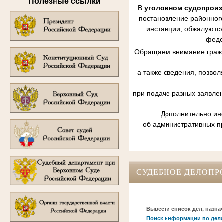
Полезные ссылки
В
уголовном судопрои
постановление районного
инстанции, обжалуются
феде
Обращаем внимание гражд
а также сведения, позво
при подаче разных заявле
Дополнительно инф
об административных п
СУДЕБНОЕ ДЕЛОПР
Вывести список дел, назна
Поиск информации по дел