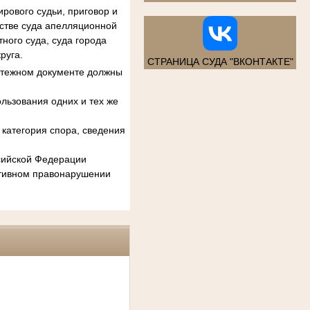
рового судьи, приговор и
естве суда апелляционной
ного суда, суда города
руга.
СТРАНИЦА СУДА "ВКОНТАКТЕ"
атежном документе должны
льзования одних и тех же
категория спора, сведения
ссийской Федерации
ативном правонарушении