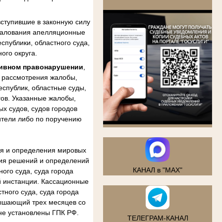
.
ступившие в законную силу
бжалования апелляционные
спублики, областного суда,
ого округа.
тивном правонарушении
,
м рассмотрения жалобы,
еспублик, областные суды,
гов. Указанные жалобы,
х судов, судов городов
ители либо по поручению
ия и определения мировых
ния решений и определений
КАНАЛ в "MAX"
ого суда, суда города
й инстанции. Кассационные
тного суда, суда города
вышающий трех месяцев со
не установлены ГПК РФ.
ТЕЛЕГРАМ-КАНАЛ