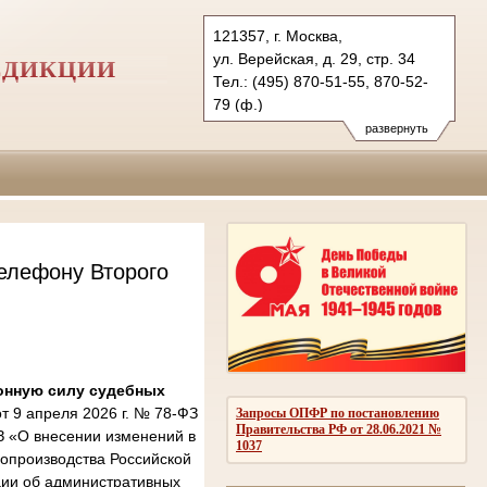
121357, г. Москва,
ул. Верейская, д. 29, стр. 34
СДИКЦИИ
Тел.: (495) 870-51-55, 870-52-
79 (ф.)
2kas@sudrf.ru
развернуть
елефону Второго
онную силу судебных
 9 апреля 2026 г. № 78-ФЗ
Запросы ОПФР по постановлению
Правительства РФ от 28.06.2021 №
З «О внесении изменений в
1037
опроизводства Российской
ции об административных