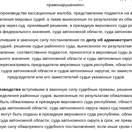
правонарушениях».
производстве
кассационные жалоба, представление подаются на в
еления мировых судей, а также вынесенные по результатам их о
в через суд, принявший решение, в президиум верховного суда ре
а федерального значения, суда автономной области, суда автономн
упившие в законную силу постановление по
делу об администра
дьей, решение судьи районного суда, вынесенное по результата
овление, соответственно подаются, приносятся в верховные суды р
ного значения, суды автономной области и суды автономных окру
ересматривать председатели верховных судов республик, областны
 судов автономной области и судов автономных округов, их замест
председателя или его заместителей судьи указанных судов.
изводстве
вступившие в законную силу судебные приказы, решен
еделения районных судов, вынесенные по результатам обжалова
 быть обжалованы в президиум верховного суда республики, областн
уда автономной области, суда автономного округа через суд перво
могут быть поданы в президиум верховного суда республики, облас
суда автономной области, суда автономного округа в срок, не пре
нную силу обжалуемого судебного постановления, если иные сроки 