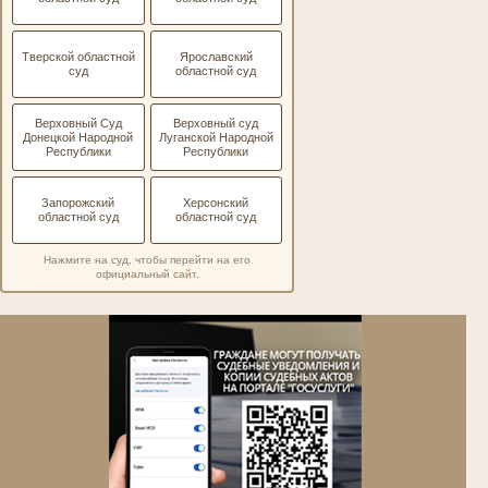
Тверской областной
Ярославский
суд
областной суд
Верховный Суд
Верховный суд
Донецкой Народной
Луганской Народной
Республики
Республики
Запорожский
Херсонский
областной суд
областной суд
Нажмите на суд, чтобы перейти на его
официальный сайт.