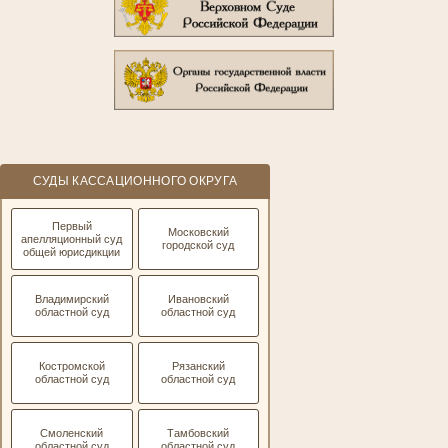
СУДЫ КАССАЦИОННОГО ОКРУГА
Первый
Московский
апелляционный суд
городской суд
общей юрисдикции
Владимирский
Ивановский
областной суд
областной суд
Костромской
Рязанский
областной суд
областной суд
Смоленский
Тамбовский
областной суд
областной суд