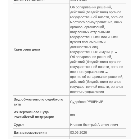
Об оспаривании решений,
действий (бездействия) органов
государственной власти, органов
местного самоуправления, иных
органов, организаций,
наделенных отдельными
государственными или иными
публич.полномочиями,
должностных лиц,
Категория дела
государственных и муници →
Об оспаривании решений,
действий (бездействия) органов
государственной власти, органов
военного управления →
прочие об оспаривании решений,
действий (бездействия) органов
государственной власти, органов
военного управления
Вид обжалуемого судебного
Судебное РЕШЕНИЕ
акта
Из Верховного Суда
нет
Российской Федерации
Судья
Иванов Дмитрий Анатольевич
Дата рассмотрения
03.06.2026