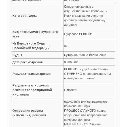
Споры, связанные с
имущественными правами →
Категория дела
Иски о взыскании сумм по
договору займа, кредитному
договору
Вид обжалуемого судебного
Судебное РЕШЕНИЕ
акта
Из Верховного Суда
нет
Российской Федерации
Судья
Буторина Жанна Васильевна
Дата рассмотрения
03.06.2026
РЕШЕНИЕ суда 1-й инстанции
Результат рассмотрения
ОТМЕНЕНО с направлением на
новое рассмотрение
Результат в отношении
решения апелляционной
Отменен
инстанции
нарушение или неправильное
применение норм
Основания отмены
ПРОЦЕССУАЛЬНОГО права
(изменения) решения
нарушение или неправильное
применение норм
МАТЕРИАЛЬНОГО права