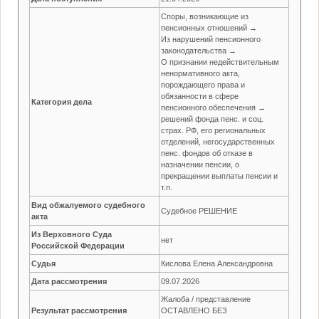
Споры, возникающие из
пенсионных отношений →
Из нарушений пенсионного
законодательства →
О признании недействительным
ненормативного акта,
порождающего права и
обязанности в сфере
Категория дела
пенсионного обеспечения →
решений фонда пенс. и соц.
страх. РФ, его региональных
отделений, негосударственных
пенс. фондов об отказе в
назначении пенсии, о
прекращении выплаты пенсии и
т.п.
Вид обжалуемого судебного
Судебное РЕШЕНИЕ
акта
Из Верховного Суда
нет
Российской Федерации
Судья
Кислова Елена Александровна
Дата рассмотрения
09.07.2026
Жалоба / представление
Результат рассмотрения
ОСТАВЛЕНО БЕЗ