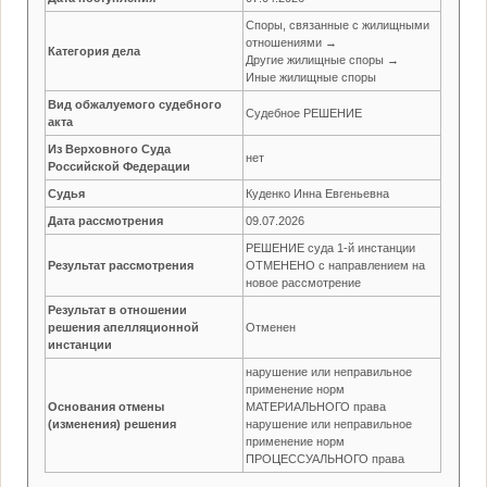
Споры, связанные с жилищными
отношениями →
Категория дела
Другие жилищные споры →
Иные жилищные споры
Вид обжалуемого судебного
Судебное РЕШЕНИЕ
акта
Из Верховного Суда
нет
Российской Федерации
Судья
Куденко Инна Евгеньевна
Дата рассмотрения
09.07.2026
РЕШЕНИЕ суда 1-й инстанции
Результат рассмотрения
ОТМЕНЕНО с направлением на
новое рассмотрение
Результат в отношении
решения апелляционной
Отменен
инстанции
нарушение или неправильное
применение норм
Основания отмены
МАТЕРИАЛЬНОГО права
(изменения) решения
нарушение или неправильное
применение норм
ПРОЦЕССУАЛЬНОГО права