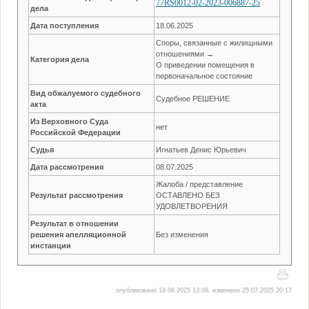
77RS0012-02-2023-006887-25
дела
Дата поступления
18.06.2025
Споры, связанные с жилищными
отношениями →
Категория дела
О приведении помещения в
первоначальное состояние
Вид обжалуемого судебного
Судебное РЕШЕНИЕ
акта
Из Верховного Суда
нет
Российской Федерации
Судья
Игнатьев Денис Юрьевич
Дата рассмотрения
08.07.2025
Жалоба / представление
Результат рассмотрения
ОСТАВЛЕНО БЕЗ
УДОВЛЕТВОРЕНИЯ
Результат в отношении
решения апелляционной
Без изменения
инстанции
опубликовано 18.06.2025 13:08, изменено 25.07.2025 20:17