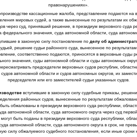
правонарушениях».
производстве
кассационные жалоба, представление подаются на в
еления мировых судей, а также вынесенные по результатам их о
в через суд, принявший решение, в президиум верховного суда ре
а федерального значения, суда автономной области, суда автономн
упившие в законную силу постановление по
делу об администра
дьей, решение судьи районного суда, вынесенное по результата
овление, соответственно подаются, приносятся в верховные суды р
ного значения, суды автономной области и суды автономных окру
ересматривать председатели верховных судов республик, областны
 судов автономной области и судов автономных округов, их замест
председателя или его заместителей судьи указанных судов.
изводстве
вступившие в законную силу судебные приказы, решен
еделения районных судов, вынесенные по результатам обжалова
 быть обжалованы в президиум верховного суда республики, областн
уда автономной области, суда автономного округа через суд перво
могут быть поданы в президиум верховного суда республики, облас
суда автономной области, суда автономного округа в срок, не пре
нную силу обжалуемого судебного постановления, если иные сроки 