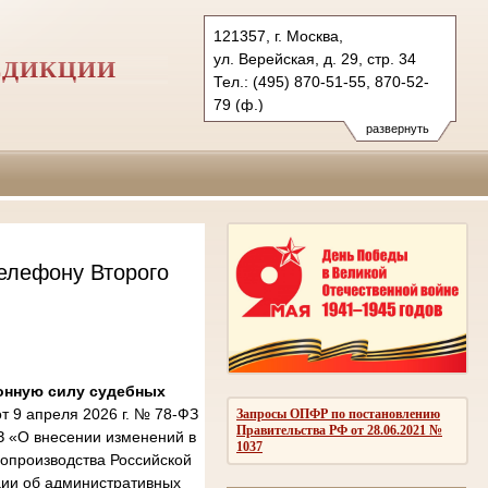
121357, г. Москва,
ул. Верейская, д. 29, стр. 34
СДИКЦИИ
Тел.: (495) 870-51-55, 870-52-
79 (ф.)
2kas@sudrf.ru
развернуть
елефону Второго
онную силу судебных
 9 апреля 2026 г. № 78-ФЗ
Запросы ОПФР по постановлению
Правительства РФ от 28.06.2021 №
З «О внесении изменений в
1037
опроизводства Российской
ции об административных