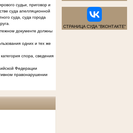
рового судьи, приговор и
естве суда апелляционной
ного суда, суда города
руга.
СТРАНИЦА СУДА "ВКОНТАКТЕ"
атежном документе должны
льзования одних и тех же
категория спора, сведения
ссийской Федерации
ативном правонарушении