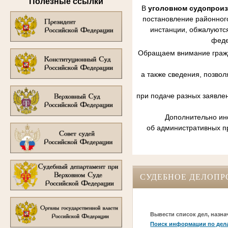
Полезные ссылки
В
уголовном судопрои
постановление районного
инстанции, обжалуются
феде
Обращаем внимание гражд
а также сведения, позво
при подаче разных заявле
Дополнительно инф
об административных п
СУДЕБНОЕ ДЕЛОПР
Вывести список дел, назна
Поиск информации по дел