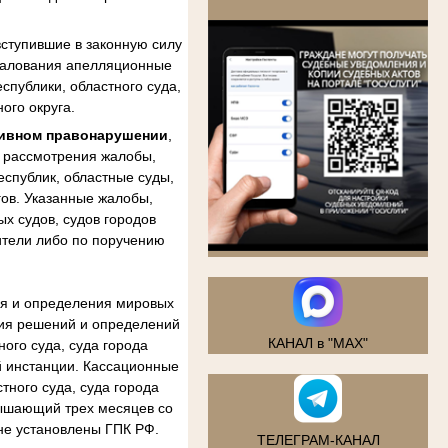
.
ступившие в законную силу
бжалования апелляционные
спублики, областного суда,
ого округа.
тивном правонарушении
,
м рассмотрения жалобы,
еспублик, областные суды,
гов. Указанные жалобы,
х судов, судов городов
ители либо по поручению
ия и определения мировых
ния решений и определений
КАНАЛ в "MAX"
ого суда, суда города
й инстанции. Кассационные
тного суда, суда города
вышающий трех месяцев со
не установлены ГПК РФ.
ТЕЛЕГРАМ-КАНАЛ