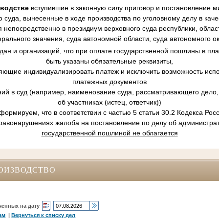
зводстве
вступившие в законную силу приговор и постановление ми
 суда, вынесенные в ходе производства по уголовному делу в кач
 непосредственно в президиум верховного суда республики, област
рального значения, суда автономной области, суда автономного ок
ан и организаций, что при оплате государственной пошлины в пл
быть указаны обязательные реквизиты,
ляющие индивидуализировать платеж и исключить возможность испо
платежных документов
ний в суд (например, наименование суда, рассматривающего дело, 
об участниках (истец, ответчик))
ормируем, что в соответствии с частью 5 статьи 30.2 Кодекса Ро
равонарушениях жалоба на постановление по делу об администр
государственной пошлиной не облагается
ОИЗВОДСТВО
ченных на дату
ам
|
Вернуться к списку дел