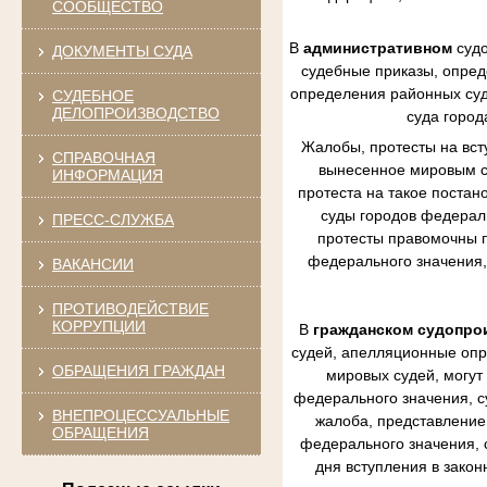
СООБЩЕСТВО
В
административном
судо
ДОКУМЕНТЫ СУДА
судебные приказы, опред
определения районных судо
СУДЕБНОЕ
ДЕЛОПРОИЗВОДСТВО
суда город
Жалобы, протесты на вст
СПРАВОЧНАЯ
вынесенное мировым су
ИНФОРМАЦИЯ
протеста на такое постан
суды городов федераль
ПРЕСС-СЛУЖБА
протесты правомочны п
федерального значения,
ВАКАНСИИ
ПРОТИВОДЕЙСТВИЕ
КОРРУПЦИИ
В
гражданском судопро
судей, апелляционные опр
ОБРАЩЕНИЯ ГРАЖДАН
мировых судей, могут
федерального значения, с
ВНЕПРОЦЕССУАЛЬНЫЕ
жалоба, представление 
ОБРАЩЕНИЯ
федерального значения, 
дня вступления в зако