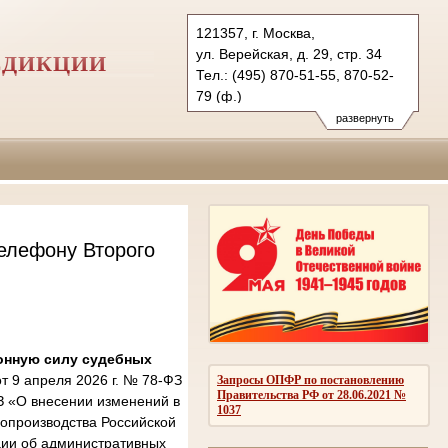
121357, г. Москва,
ул. Верейская, д. 29, стр. 34
СДИКЦИИ
Тел.: (495) 870-51-55, 870-52-
79 (ф.)
2kas@sudrf.ru
развернуть
елефону Второго
онную силу судебных
 9 апреля 2026 г. № 78-ФЗ
Запросы ОПФР по постановлению
Правительства РФ от 28.06.2021 №
З «О внесении изменений в
1037
опроизводства Российской
ции об административных