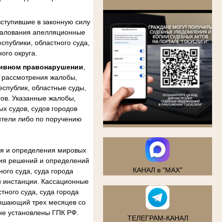
.
ступившие в законную силу
бжалования апелляционные
спублики, областного суда,
ого округа.
тивном правонарушении
,
м рассмотрения жалобы,
еспублик, областные суды,
гов. Указанные жалобы,
х судов, судов городов
ители либо по поручению
ия и определения мировых
ния решений и определений
КАНАЛ в "MAX"
ого суда, суда города
й инстанции. Кассационные
тного суда, суда города
вышающий трех месяцев со
не установлены ГПК РФ.
ТЕЛЕГРАМ-КАНАЛ