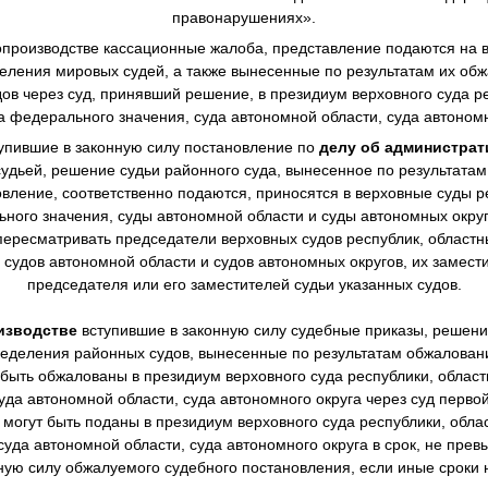
правонарушениях».
производстве
кассационные жалоба, представление подаются на в
еления мировых судей, а также вынесенные по результатам их о
в через суд, принявший решение, в президиум верховного суда ре
а федерального значения, суда автономной области, суда автономн
упившие в законную силу постановление по
делу об администра
дьей, решение судьи районного суда, вынесенное по результата
овление, соответственно подаются, приносятся в верховные суды р
ного значения, суды автономной области и суды автономных окру
ересматривать председатели верховных судов республик, областны
 судов автономной области и судов автономных округов, их замест
председателя или его заместителей судьи указанных судов.
изводстве
вступившие в законную силу судебные приказы, решен
еделения районных судов, вынесенные по результатам обжалова
 быть обжалованы в президиум верховного суда республики, областн
уда автономной области, суда автономного округа через суд перво
могут быть поданы в президиум верховного суда республики, облас
суда автономной области, суда автономного округа в срок, не пре
нную силу обжалуемого судебного постановления, если иные сроки 