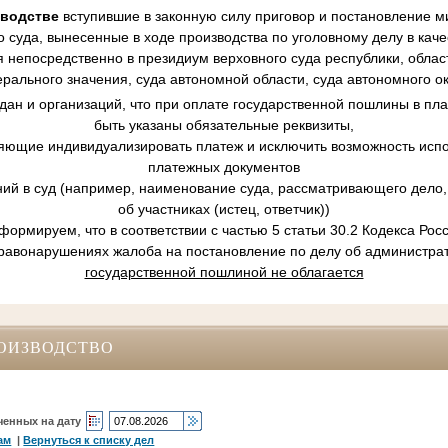
зводстве
вступившие в законную силу приговор и постановление ми
 суда, вынесенные в ходе производства по уголовному делу в кач
 непосредственно в президиум верховного суда республики, област
рального значения, суда автономной области, суда автономного ок
ан и организаций, что при оплате государственной пошлины в пл
быть указаны обязательные реквизиты,
ляющие индивидуализировать платеж и исключить возможность испо
платежных документов
ний в суд (например, наименование суда, рассматривающего дело, 
об участниках (истец, ответчик))
ормируем, что в соответствии с частью 5 статьи 30.2 Кодекса Ро
равонарушениях жалоба на постановление по делу об администр
государственной пошлиной не облагается
ОИЗВОДСТВО
ченных на дату
ам
|
Вернуться к списку дел