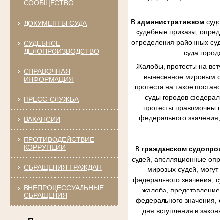
СООБЩЕСТВО
В
административном
судо
ДОКУМЕНТЫ СУДА
судебные приказы, опред
определения районных судо
СУДЕБНОЕ
ДЕЛОПРОИЗВОДСТВО
суда город
Жалобы, протесты на вст
СПРАВОЧНАЯ
вынесенное мировым су
ИНФОРМАЦИЯ
протеста на такое постан
суды городов федераль
ПРЕСС-СЛУЖБА
протесты правомочны п
федерального значения,
ВАКАНСИИ
ПРОТИВОДЕЙСТВИЕ
КОРРУПЦИИ
В
гражданском судопро
судей, апелляционные опр
ОБРАЩЕНИЯ ГРАЖДАН
мировых судей, могут
федерального значения, с
ВНЕПРОЦЕССУАЛЬНЫЕ
жалоба, представление 
ОБРАЩЕНИЯ
федерального значения, 
дня вступления в зако