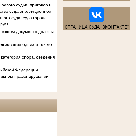
рового судьи, приговор и
естве суда апелляционной
ного суда, суда города
руга.
СТРАНИЦА СУДА "ВКОНТАКТЕ"
атежном документе должны
льзования одних и тех же
категория спора, сведения
ссийской Федерации
ативном правонарушении