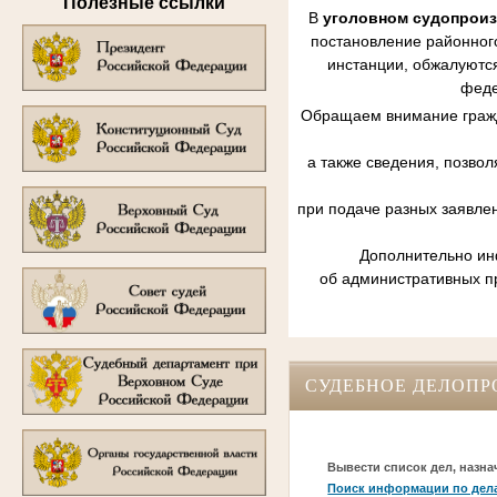
Полезные ссылки
В
уголовном судопрои
постановление районного
инстанции, обжалуются
феде
Обращаем внимание гражд
а также сведения, позво
при подаче разных заявле
Дополнительно инф
об административных п
СУДЕБНОЕ ДЕЛОПР
Вывести список дел, назна
Поиск информации по дел