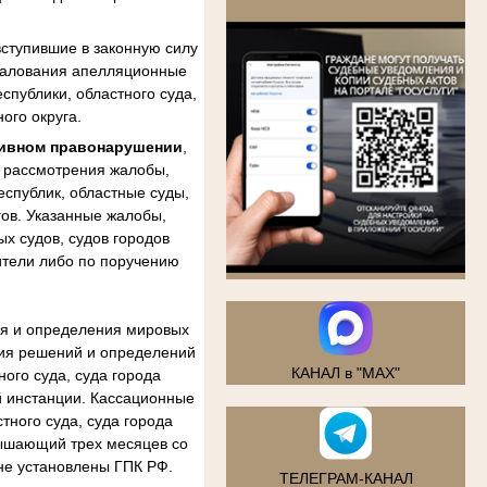
.
ступившие в законную силу
бжалования апелляционные
спублики, областного суда,
ого округа.
тивном правонарушении
,
м рассмотрения жалобы,
еспублик, областные суды,
гов. Указанные жалобы,
х судов, судов городов
ители либо по поручению
ия и определения мировых
ния решений и определений
КАНАЛ в "MAX"
ого суда, суда города
й инстанции. Кассационные
тного суда, суда города
вышающий трех месяцев со
не установлены ГПК РФ.
ТЕЛЕГРАМ-КАНАЛ