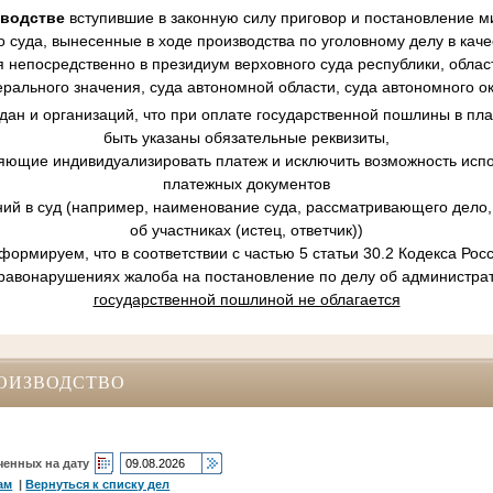
зводстве
вступившие в законную силу приговор и постановление ми
 суда, вынесенные в ходе производства по уголовному делу в кач
 непосредственно в президиум верховного суда республики, област
рального значения, суда автономной области, суда автономного ок
ан и организаций, что при оплате государственной пошлины в пл
быть указаны обязательные реквизиты,
ляющие индивидуализировать платеж и исключить возможность испо
платежных документов
ний в суд (например, наименование суда, рассматривающего дело, 
об участниках (истец, ответчик))
ормируем, что в соответствии с частью 5 статьи 30.2 Кодекса Ро
равонарушениях жалоба на постановление по делу об администр
государственной пошлиной не облагается
ОИЗВОДСТВО
ченных на дату
ам
|
Вернуться к списку дел