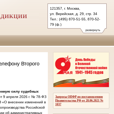
121357, г. Москва,
ул. Верейская, д. 29, стр. 34
СДИКЦИИ
Тел.: (495) 870-51-55, 870-52-
79 (ф.)
2kas@sudrf.ru
развернуть
елефону Второго
онную силу судебных
 9 апреля 2026 г. № 78-ФЗ
Запросы ОПФР по постановлению
Правительства РФ от 28.06.2021 №
З «О внесении изменений в
1037
опроизводства Российской
ции об административных