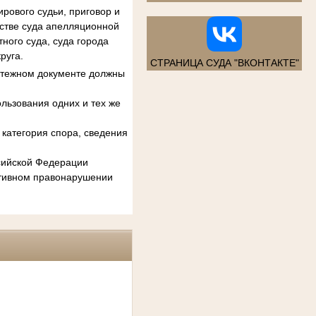
рового судьи, приговор и
естве суда апелляционной
ного суда, суда города
руга.
СТРАНИЦА СУДА "ВКОНТАКТЕ"
атежном документе должны
льзования одних и тех же
категория спора, сведения
ссийской Федерации
ативном правонарушении