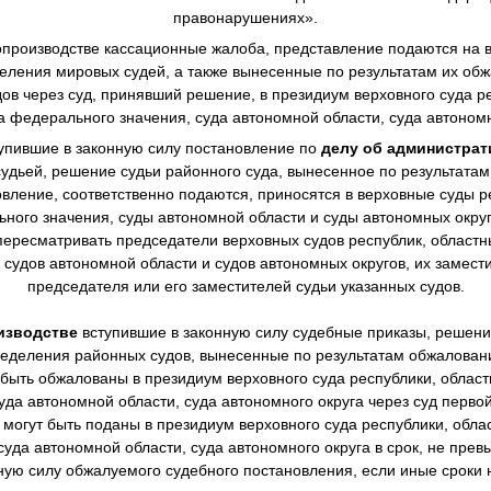
правонарушениях».
производстве
кассационные жалоба, представление подаются на в
еления мировых судей, а также вынесенные по результатам их о
в через суд, принявший решение, в президиум верховного суда ре
а федерального значения, суда автономной области, суда автономн
упившие в законную силу постановление по
делу об администра
дьей, решение судьи районного суда, вынесенное по результата
овление, соответственно подаются, приносятся в верховные суды р
ного значения, суды автономной области и суды автономных окру
ересматривать председатели верховных судов республик, областны
 судов автономной области и судов автономных округов, их замест
председателя или его заместителей судьи указанных судов.
изводстве
вступившие в законную силу судебные приказы, решен
еделения районных судов, вынесенные по результатам обжалова
 быть обжалованы в президиум верховного суда республики, областн
уда автономной области, суда автономного округа через суд перво
могут быть поданы в президиум верховного суда республики, облас
суда автономной области, суда автономного округа в срок, не пре
нную силу обжалуемого судебного постановления, если иные сроки 