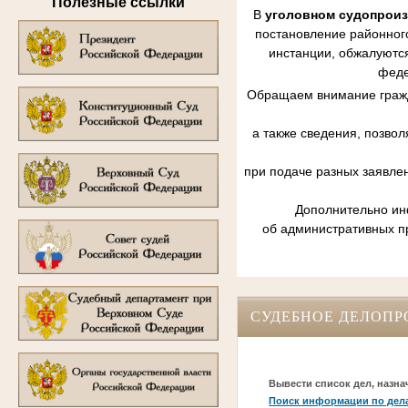
Полезные ссылки
В
уголовном судопрои
постановление районного
инстанции, обжалуются
феде
Обращаем внимание гражд
а также сведения, позво
при подаче разных заявле
Дополнительно инф
об административных п
СУДЕБНОЕ ДЕЛОПР
Вывести список дел, назна
Поиск информации по дел