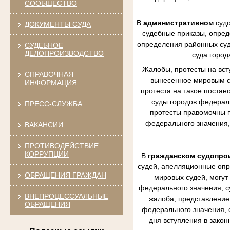
СООБЩЕСТВО
В
административном
судо
ДОКУМЕНТЫ СУДА
судебные приказы, опред
определения районных судо
СУДЕБНОЕ
ДЕЛОПРОИЗВОДСТВО
суда город
Жалобы, протесты на вст
СПРАВОЧНАЯ
вынесенное мировым су
ИНФОРМАЦИЯ
протеста на такое постан
суды городов федераль
ПРЕСС-СЛУЖБА
протесты правомочны п
федерального значения,
ВАКАНСИИ
ПРОТИВОДЕЙСТВИЕ
КОРРУПЦИИ
В
гражданском судопро
судей, апелляционные опр
ОБРАЩЕНИЯ ГРАЖДАН
мировых судей, могут
федерального значения, с
ВНЕПРОЦЕССУАЛЬНЫЕ
жалоба, представление 
ОБРАЩЕНИЯ
федерального значения, 
дня вступления в зако