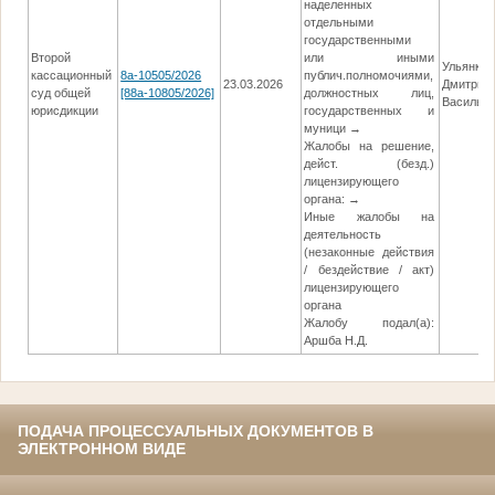
наделенных
отдельными
государственными
Второй
или иными
Ульянкин
кассационный
8а-10505/2026
публич.полномочиями,
23.03.2026
Дмитрий
суд общей
[88а-10805/2026]
должностных лиц,
Василье
юрисдикции
государственных и
муници →
Жалобы на решение,
дейст. (безд.)
лицензирующего
органа: →
Иные жалобы на
деятельность
(незаконные действия
/ бездействие / акт)
лицензирующего
органа
Жалобу подал(а):
Аршба Н.Д.
ПОДАЧА ПРОЦЕССУАЛЬНЫХ ДОКУМЕНТОВ В
ЭЛЕКТРОННОМ ВИДЕ