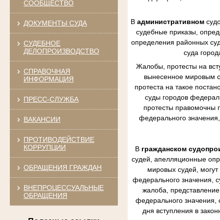
СООБЩЕСТВО
В
административном
судо
ДОКУМЕНТЫ СУДА
судебные приказы, опред
определения районных судо
СУДЕБНОЕ
ДЕЛОПРОИЗВОДСТВО
суда город
Жалобы, протесты на вст
СПРАВОЧНАЯ
вынесенное мировым су
ИНФОРМАЦИЯ
протеста на такое постан
суды городов федераль
ПРЕСС-СЛУЖБА
протесты правомочны п
федерального значения,
ВАКАНСИИ
ПРОТИВОДЕЙСТВИЕ
КОРРУПЦИИ
В
гражданском судопро
судей, апелляционные опр
ОБРАЩЕНИЯ ГРАЖДАН
мировых судей, могут
федерального значения, с
ВНЕПРОЦЕССУАЛЬНЫЕ
жалоба, представление 
ОБРАЩЕНИЯ
федерального значения, 
дня вступления в зако