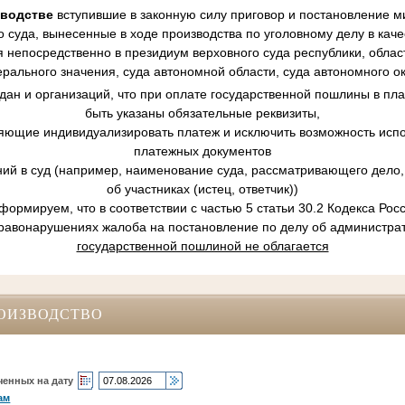
зводстве
вступившие в законную силу приговор и постановление ми
 суда, вынесенные в ходе производства по уголовному делу в кач
 непосредственно в президиум верховного суда республики, област
рального значения, суда автономной области, суда автономного ок
ан и организаций, что при оплате государственной пошлины в пл
быть указаны обязательные реквизиты,
ляющие индивидуализировать платеж и исключить возможность испо
платежных документов
ний в суд (например, наименование суда, рассматривающего дело, 
об участниках (истец, ответчик))
ормируем, что в соответствии с частью 5 статьи 30.2 Кодекса Ро
равонарушениях жалоба на постановление по делу об администр
государственной пошлиной не облагается
ОИЗВОДСТВО
ченных на дату
ам