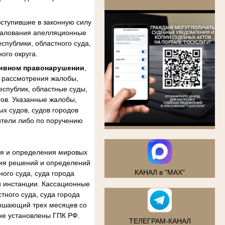
.
ступившие в законную силу
бжалования апелляционные
спублики, областного суда,
ого округа.
тивном правонарушении
,
м рассмотрения жалобы,
еспублик, областные суды,
гов. Указанные жалобы,
х судов, судов городов
ители либо по поручению
ия и определения мировых
ния решений и определений
КАНАЛ в "MAX"
ого суда, суда города
й инстанции. Кассационные
тного суда, суда города
вышающий трех месяцев со
не установлены ГПК РФ.
ТЕЛЕГРАМ-КАНАЛ