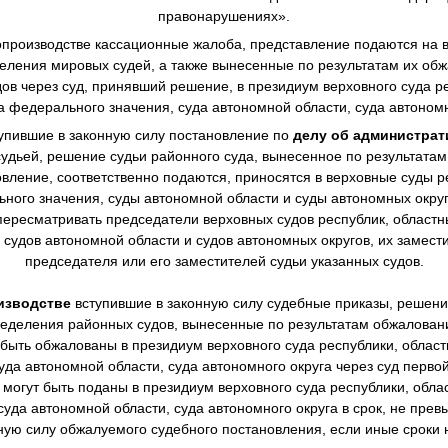
правонарушениях».
производстве
кассационные жалоба, представление подаются на в
еления мировых судей, а также вынесенные по результатам их о
в через суд, принявший решение, в президиум верховного суда ре
а федерального значения, суда автономной области, суда автономн
упившие в законную силу постановление по
делу об администра
дьей, решение судьи районного суда, вынесенное по результата
овление, соответственно подаются, приносятся в верховные суды р
ного значения, суды автономной области и суды автономных окру
ересматривать председатели верховных судов республик, областны
 судов автономной области и судов автономных округов, их замест
председателя или его заместителей судьи указанных судов.
изводстве
вступившие в законную силу судебные приказы, решен
еделения районных судов, вынесенные по результатам обжалова
 быть обжалованы в президиум верховного суда республики, областн
уда автономной области, суда автономного округа через суд перво
могут быть поданы в президиум верховного суда республики, облас
суда автономной области, суда автономного округа в срок, не пре
нную силу обжалуемого судебного постановления, если иные сроки 