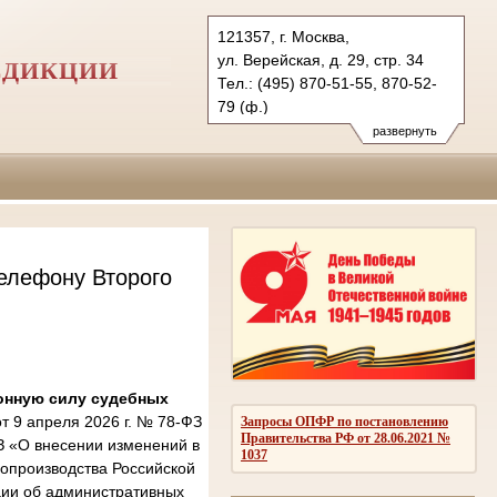
121357, г. Москва,
ул. Верейская, д. 29, стр. 34
СДИКЦИИ
Тел.: (495) 870-51-55, 870-52-
79 (ф.)
2kas@sudrf.ru
развернуть
елефону Второго
онную силу судебных
 9 апреля 2026 г. № 78-ФЗ
Запросы ОПФР по постановлению
Правительства РФ от 28.06.2021 №
З «О внесении изменений в
1037
опроизводства Российской
ции об административных