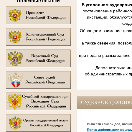
Полезные ссылки
В
уголовном судопрои
постановление районного
инстанции, обжалуются
феде
Обращаем внимание гражд
а также сведения, позво
при подаче разных заявле
Дополнительно инф
об административных п
СУДЕБНОЕ ДЕЛОПР
Вывести список дел, назна
Поиск информации по дел