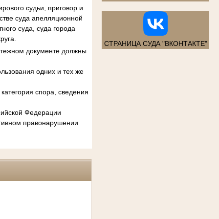
рового судьи, приговор и
естве суда апелляционной
ного суда, суда города
руга.
СТРАНИЦА СУДА "ВКОНТАКТЕ"
атежном документе должны
льзования одних и тех же
категория спора, сведения
ссийской Федерации
ативном правонарушении