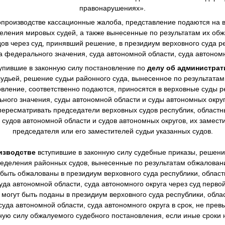
правонарушениях».
производстве
кассационные жалоба, представление подаются на в
еления мировых судей, а также вынесенные по результатам их о
в через суд, принявший решение, в президиум верховного суда ре
а федерального значения, суда автономной области, суда автономн
упившие в законную силу постановление по
делу об администра
дьей, решение судьи районного суда, вынесенное по результата
овление, соответственно подаются, приносятся в верховные суды р
ного значения, суды автономной области и суды автономных окру
ересматривать председатели верховных судов республик, областны
 судов автономной области и судов автономных округов, их замест
председателя или его заместителей судьи указанных судов.
изводстве
вступившие в законную силу судебные приказы, решен
еделения районных судов, вынесенные по результатам обжалова
 быть обжалованы в президиум верховного суда республики, областн
уда автономной области, суда автономного округа через суд перво
могут быть поданы в президиум верховного суда республики, облас
суда автономной области, суда автономного округа в срок, не пре
нную силу обжалуемого судебного постановления, если иные сроки 