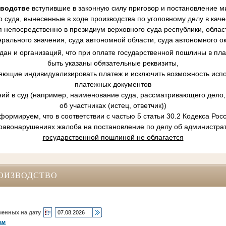
зводстве
вступившие в законную силу приговор и постановление ми
 суда, вынесенные в ходе производства по уголовному делу в кач
 непосредственно в президиум верховного суда республики, област
рального значения, суда автономной области, суда автономного ок
ан и организаций, что при оплате государственной пошлины в пл
быть указаны обязательные реквизиты,
ляющие индивидуализировать платеж и исключить возможность испо
платежных документов
ний в суд (например, наименование суда, рассматривающего дело, 
об участниках (истец, ответчик))
ормируем, что в соответствии с частью 5 статьи 30.2 Кодекса Ро
равонарушениях жалоба на постановление по делу об администр
государственной пошлиной не облагается
ОИЗВОДСТВО
ченных на дату
ам