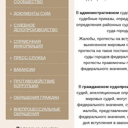
СООБЩЕСТВО
В
административном
судо
ДОКУМЕНТЫ СУДА
судебные приказы, опред
определения районных судо
СУДЕБНОЕ
ДЕЛОПРОИЗВОДСТВО
суда город
Жалобы, протесты на вст
СПРАВОЧНАЯ
вынесенное мировым су
ИНФОРМАЦИЯ
протеста на такое постан
суды городов федераль
ПРЕСС-СЛУЖБА
протесты правомочны п
федерального значения,
ВАКАНСИИ
ПРОТИВОДЕЙСТВИЕ
КОРРУПЦИИ
В
гражданском судопро
судей, апелляционные опр
ОБРАЩЕНИЯ ГРАЖДАН
мировых судей, могут
федерального значения, с
ВНЕПРОЦЕССУАЛЬНЫЕ
жалоба, представление 
ОБРАЩЕНИЯ
федерального значения, 
дня вступления в зако