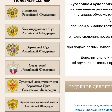
Полезные ссылки
В
уголовном судопрои
постановление районного
инстанции, обжалуются
феде
Обращаем внимание гражд
а также сведения, позво
при подаче разных заявле
Дополнительно инф
об административных п
СУДЕБНОЕ ДЕЛОПР
Вывести список дел, назна
Поиск информации по дел