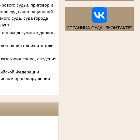
рового судьи, приговор и
естве суда апелляционной
ного суда, суда города
руга.
СТРАНИЦА СУДА "ВКОНТАКТЕ"
атежном документе должны
льзования одних и тех же
категория спора, сведения
ссийской Федерации
ативном правонарушении