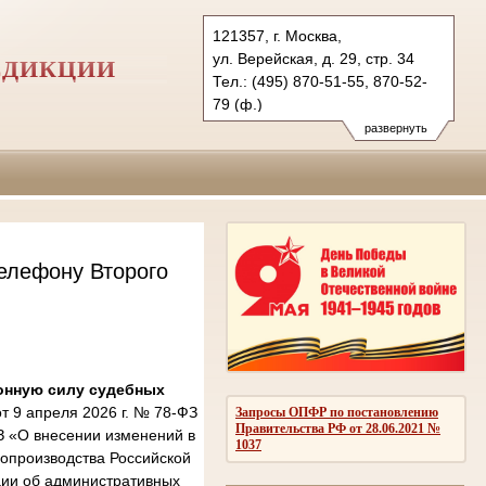
121357, г. Москва,
ул. Верейская, д. 29, стр. 34
СДИКЦИИ
Тел.: (495) 870-51-55, 870-52-
79 (ф.)
2kas@sudrf.ru
развернуть
елефону Второго
онную силу судебных
 9 апреля 2026 г. № 78-ФЗ
Запросы ОПФР по постановлению
Правительства РФ от 28.06.2021 №
З «О внесении изменений в
1037
опроизводства Российской
ции об административных