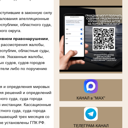
.
ступившие в законную силу
бжалования апелляционные
спублики, областного суда,
ого округа.
тивном правонарушении
,
м рассмотрения жалобы,
еспублик, областные суды,
гов. Указанные жалобы,
х судов, судов городов
ители либо по поручению
ия и определения мировых
ния решений и определений
КАНАЛ в "MAX"
ого суда, суда города
й инстанции. Кассационные
тного суда, суда города
вышающий трех месяцев со
не установлены ГПК РФ.
ТЕЛЕГРАМ-КАНАЛ