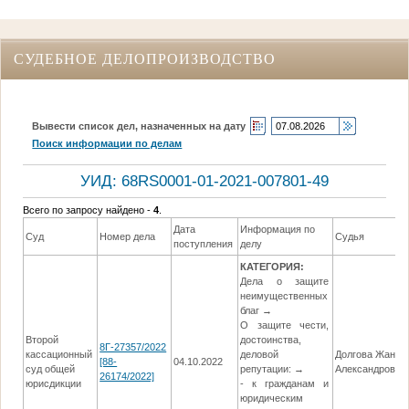
СУДЕБНОЕ ДЕЛОПРОИЗВОДСТВО
Вывести список дел, назначенных на дату
Поиск информации по делам
УИД: 68RS0001-01-2021-007801-49
Всего по запросу найдено -
4
.
Дата
Информация по
Суд
Номер дела
Судья
поступления
делу
КАТЕГОРИЯ:
Дела о защите
неимущественных
благ →
О защите чести,
Второй
достоинства,
8Г-27357/2022
кассационный
деловой
Долгова Жанна
[88-
04.10.2022
суд общей
репутации: →
Александровна
26174/2022]
юрисдикции
- к гражданам и
юридическим