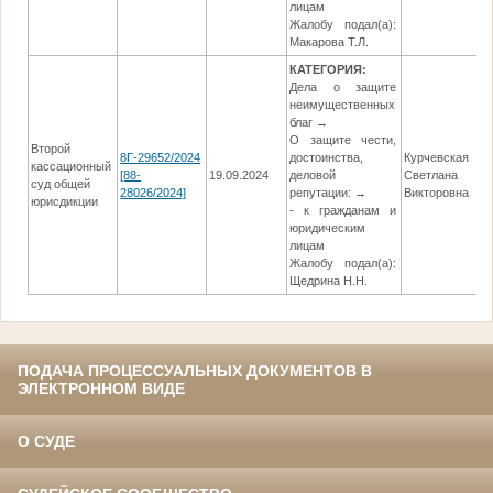
лицам
Жалобу подал(а):
Макарова Т.Л.
КАТЕГОРИЯ:
Дела о защите
неимущественных
благ →
О защите чести,
Второй
8Г-29652/2024
достоинства,
Курчевская
кассационный
[88-
19.09.2024
деловой
Светлана
суд общей
28026/2024]
репутации: →
Викторовна
юрисдикции
- к гражданам и
юридическим
лицам
Жалобу подал(а):
Щедрина Н.Н.
ПОДАЧА ПРОЦЕССУАЛЬНЫХ ДОКУМЕНТОВ В
ЭЛЕКТРОННОМ ВИДЕ
О СУДЕ