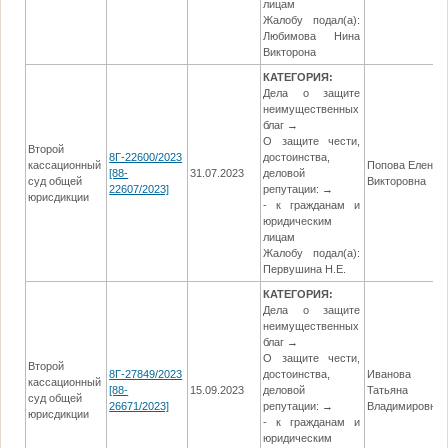
лицам
Жалобу подал(а):
Любимова Нина
Викторона
КАТЕГОРИЯ:
Дела о защите
неимущественных
благ →
О защите чести,
Второй
8Г-22600/2023
достоинства,
кассационный
Попова Елена
[88-
31.07.2023
деловой
суд общей
Викторовна
22607/2023]
репутации: →
юрисдикции
- к гражданам и
юридическим
лицам
Жалобу подал(а):
Первушина Н.Е.
КАТЕГОРИЯ:
Дела о защите
неимущественных
благ →
О защите чести,
Второй
8Г-27849/2023
достоинства,
Иванова
кассационный
[88-
15.09.2023
деловой
Татьяна
суд общей
26671/2023]
репутации: →
Владимировна
юрисдикции
- к гражданам и
юридическим