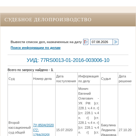
СУДЕБНОЕ ДЕЛОПРОИЗВОДСТВО
Вывести список дел, назначенных на дату
Поиск информации по делам
УИД: 77RS0013-01-2016-003006-10
Всего по запросу найдено -
1
.
Дата
Информация
Дата
Суд
Номер дела
Судья
поступления
по делу
решения
Монич
Евгений
Олегович -
УК РФ: [ст.
228.1 ч.4 п. г]
[ст. 228.1 ч.4
п. г] [ст.
Второй
228.1 ч.4 п. г]
7У-8504/2020
Бакулина
кассационный
[ст. 228.1 ч.4
[77-
15.07.2020
Людмила
27.10.2020
суд общей
п. г] [ст.
1784/2020]
Ивановна