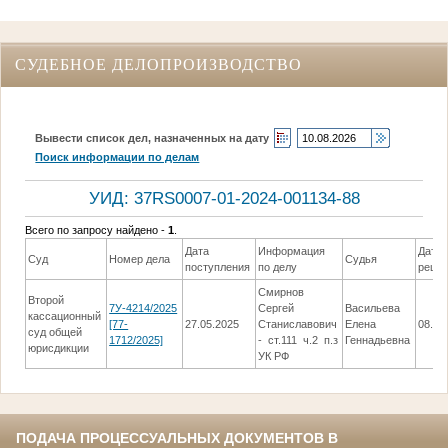
СУДЕБНОЕ ДЕЛОПРОИЗВОДСТВО
Вывести список дел, назначенных на дату
Поиск информации по делам
УИД: 37RS0007-01-2024-001134-88
Всего по запросу найдено -
1
.
Дата
Информация
Дата
Суд
Номер дела
Судья
поступления
по делу
реше
Смирнов
Второй
7У-4214/2025
Сергей
Васильева
кассационный
[77-
27.05.2025
Станиславович
Елена
08.07
суд общей
1712/2025]
- ст.111 ч.2 п.з
Геннадьевна
юрисдикции
УК РФ
ПОДАЧА ПРОЦЕССУАЛЬНЫХ ДОКУМЕНТОВ В