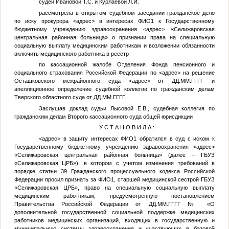
судей Ивановой Т.С. и Курлаевой Л.И.
рассмотрела в открытом судебном заседании гражданское дело
по иску прокурора
<адрес>
в интересах
ФИО1
к Государственному
бюджетному учреждению здравоохранения
<адрес>
«Селижаровская
центральная районная больница» о признании права на специальную
социальную выплату медицинским работникам и возложении обязанности
включить медицинского работника в реестр
по кассационной жалобе Отделения Фонда пенсионного и
социального страхования Российской Федерации по
<адрес>
на решение
Осташковского межрайонного суда
<адрес>
от
ДД.ММ.ГГГГ
и
апелляционное определение судебной коллегии по гражданским делам
Тверского областного суда от
ДД.ММ.ГГГГ
.
Заслушав доклад судьи Лысовой Е.В., судебная коллегия по
гражданским делам Второго кассационного суда общей юрисдикции
У С Т А Н О В И Л А :
<адрес>
в защиту интересах
ФИО1
обратился в суд с иском к
Государственному бюджетному учреждению здравоохранения
<адрес>
«Селижаровская центральная районная больница» (далее – ГБУЗ
«Селижаровская ЦРБ»), в котором с учетом изменения требований в
порядке статьи 39 Гражданского процессуального кодекса Российской
Федерации просил признать за
ФИО1
, старшей медицинской сестрой ГБУЗ
«Селижаровская ЦРБ», право на специальную социальную выплату
медицинским работникам, предусмотренную постановлением
Правительства Российской Федерации от
ДД.ММ.ГГГГ
№
«О
дополнительной государственной социальной поддержке медицинских
работников медицинских организаций, входящих в государственную и
муниципальную системы здравоохранения и участвующих в базовой