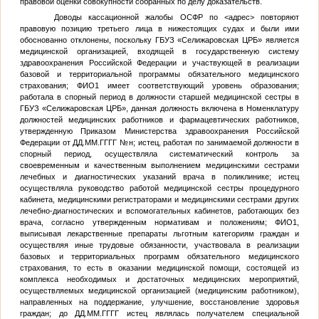
правовой оценки совокупности собранных по делу доказательств.
Доводы кассационной жалобы ОСФР по
<адрес>
повторяют
правовую позицию третьего лица в нижестоящих судах и были ими
обоснованно отклонены, поскольку ГБУЗ «Селижаровская ЦРБ» является
медицинской организацией, входящей в государственную систему
здравоохранения Российской Федерации и участвующей в реализации
базовой и территориальной программы обязательного медицинского
страхования;
ФИО1
имеет соответствующий уровень образования;
работала в спорный период в должности старшей медицинской сестры в
ГБУЗ «Селижаровская ЦРБ», данная должность включена в Номенклатуру
должностей медицинских работников и фармацевтических работников,
утвержденную Приказом Министерства здравоохранения Российской
Федерации от
ДД.ММ.ГГГГ
№
н; истец, работая по занимаемой должности в
спорный период, осуществляла систематический контроль за
своевременным и качественным выполнением медицинскими сестрами
лечебных и диагностических указаний врача в поликлинике; истец
осуществляла руководство работой медицинской сестры процедурного
кабинета, медицинскими регистраторами и медицинскими сестрами других
лечебно-диагностических и вспомогательных кабинетов, работающих без
врача, согласно утвержденным нормативам и положениям;
ФИО1
,
выписывая лекарственные препараты льготным категориям граждан и
осуществляя иные трудовые обязанности, участвовала в реализации
базовых и территориальных программ обязательного медицинского
страхования, то есть в оказании медицинской помощи, состоящей из
комплекса необходимых и достаточных медицинских мероприятий,
осуществляемых медицинской организацией (медицинским работником),
направленных на поддержание, улучшение, восстановление здоровья
граждан; до
ДД.ММ.ГГГГ
истец являлась получателем специальной