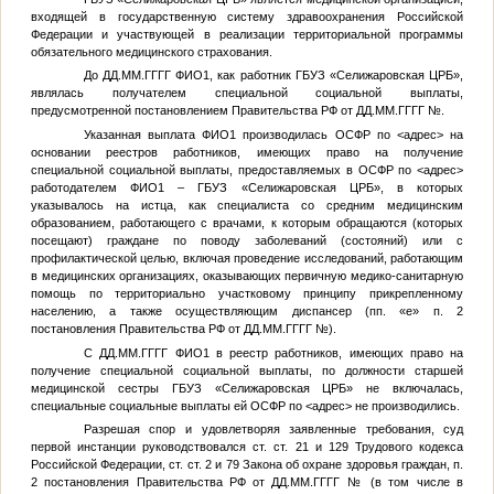
входящей в государственную систему здравоохранения Российской
Федерации и участвующей в реализации территориальной программы
обязательного медицинского страхования.
До
ДД.ММ.ГГГГ
ФИО1
, как работник ГБУЗ «Селижаровская ЦРБ»,
являлась получателем специальной социальной выплаты,
предусмотренной постановлением Правительства РФ от
ДД.ММ.ГГГГ
№
.
Указанная выплата
ФИО1
производилась ОСФР по
<адрес>
на
основании реестров работников, имеющих право на получение
специальной социальной выплаты, предоставляемых в ОСФР по
<адрес>
работодателем
ФИО1
– ГБУЗ «Селижаровская ЦРБ», в которых
указывалось на истца, как специалиста со средним медицинским
образованием, работающего с врачами, к которым обращаются (которых
посещают) граждане по поводу заболеваний (состояний) или с
профилактической целью, включая проведение исследований, работающим
в медицинских организациях, оказывающих первичную медико-санитарную
помощь по территориально участковому принципу прикрепленному
населению, а также осуществляющим диспансер (пп. «е» п. 2
постановления Правительства РФ от
ДД.ММ.ГГГГ
№
).
С
ДД.ММ.ГГГГ
ФИО1
в реестр работников, имеющих право на
получение специальной социальной выплаты, по должности старшей
медицинской сестры ГБУЗ «Селижаровская ЦРБ» не включалась,
специальные социальные выплаты ей ОСФР по
<адрес>
не производились.
Разрешая спор и удовлетворяя заявленные требования, суд
первой инстанции руководствовался ст. ст. 21 и 129 Трудового кодекса
Российской Федерации, ст. ст. 2 и 79 Закона об охране здоровья граждан, п.
2 постановления Правительства РФ от
ДД.ММ.ГГГГ
№
(в том числе в