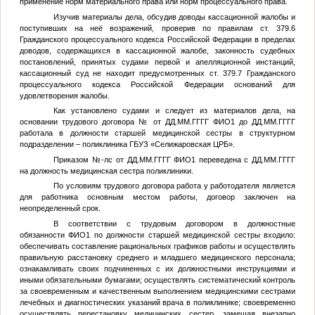
применение норм материального права или норм процессуального права.
Изучив материалы дела, обсудив доводы кассационной жалобы и
поступивших на неё возражений, проверив по правилам ст. 379.6
Гражданского процессуального кодекса Российской Федерации в пределах
доводов, содержащихся в кассационной жалобе, законность судебных
постановлений, принятых судами первой и апелляционной инстанций,
кассационный суд не находит предусмотренных ст. 379.7 Гражданского
процессуального кодекса Российской Федерации оснований для
удовлетворения жалобы.
Как установлено судами и следует из материалов дела, на
основании трудового договора
№
от
ДД.ММ.ГГГГ
ФИО1
до
ДД.ММ.ГГГГ
работала в должности старшей медицинской сестры в структурном
подразделении – поликлиника ГБУЗ «Селижаровская ЦРБ».
Приказом
№
-лс от
ДД.ММ.ГГГГ
ФИО1
переведена с
ДД.ММ.ГГГГ
на должность медицинская сестра поликлиники.
По условиям трудового договора работа у работодателя является
для работника основным местом работы, договор заключен на
неопределенный срок.
В соответствии с трудовым договором в должностные
обязанности
ФИО1
по должности старшей медицинской сестры входило:
обеспечивать составление рациональных графиков работы и осуществлять
правильную расстановку среднего и младшего медицинского персонала;
ознакамливать своих подчиненных с их должностными инструкциями и
иными обязательными бумагами; осуществлять систематический контроль
за своевременным и качественным выполнением медицинскими сестрами
лечебных и диагностических указаний врача в поликлинике; своевременно
осуществлять перестановку медицинских сестер, замещая внезапно