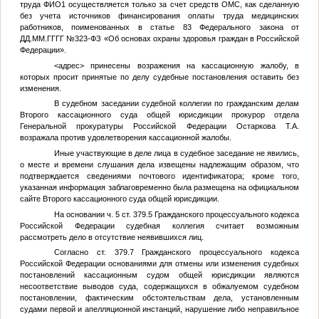
труда
ФИО1
осуществляется только за счет средств ОМС, как сделанную
без учета источников финансирования оплаты труда медицинских
работников, поименованных в статье 83 Федерального закона от
ДД.ММ.ГГГГ
№323-ФЗ «Об основах охраны здоровья граждан в Российской
Федерации».
<адрес>
принесены возражения на кассационную жалобу, в
которых просит принятые по делу судебные постановления оставить без
изменения.
В судебном заседании судебной коллегии по гражданским делам
Второго кассационного суда общей юрисдикции прокурор отдела
Генеральной прокуратуры Российской Федерации Остаркова Т.А.
возражала против удовлетворения кассационной жалобы.
Иные участвующие в деле лица в судебное заседание не явились,
о месте и времени слушания дела извещены надлежащим образом, что
подтверждается сведениями почтового идентификатора; кроме того,
указанная информация заблаговременно была размещена на официальном
сайте Второго кассационного суда общей юрисдикции.
На основании ч. 5 ст. 379.5 Гражданского процессуального кодекса
Российской Федерации судебная коллегия считает возможным
рассмотреть дело в отсутствие неявившихся лиц.
Согласно ст. 379.7 Гражданского процессуального кодекса
Российской Федерации основаниями для отмены или изменения судебных
постановлений кассационным судом общей юрисдикции являются
несоответствие выводов суда, содержащихся в обжалуемом судебном
постановлении, фактическим обстоятельствам дела, установленным
судами первой и апелляционной инстанций, нарушение либо неправильное