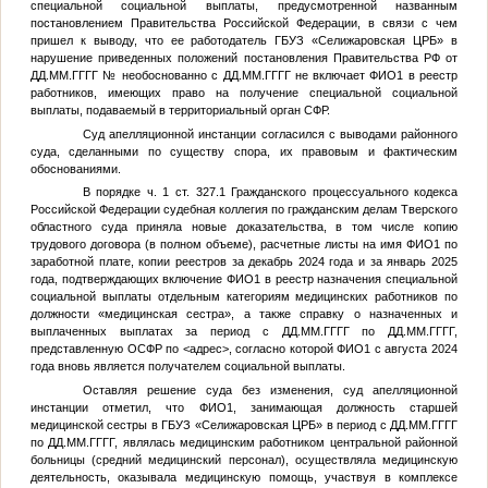
специальной социальной выплаты, предусмотренной названным
постановлением Правительства Российской Федерации, в связи с чем
пришел к выводу, что ее работодатель ГБУЗ «Селижаровская ЦРБ» в
нарушение приведенных положений постановления Правительства РФ от
ДД.ММ.ГГГГ
№
необоснованно с
ДД.ММ.ГГГГ
не включает
ФИО1
в реестр
работников, имеющих право на получение специальной социальной
выплаты, подаваемый в территориальный орган СФР.
Суд апелляционной инстанции согласился с выводами районного
суда, сделанными по существу спора, их правовым и фактическим
обоснованиями.
В порядке ч. 1 ст. 327.1 Гражданского процессуального кодекса
Российской Федерации судебная коллегия по гражданским делам Тверского
областного суда приняла новые доказательства, в том числе копию
трудового договора (в полном объеме), расчетные листы на имя
ФИО1
по
заработной плате, копии реестров за декабрь 2024 года и за январь 2025
года, подтверждающих включение
ФИО1
в реестр назначения специальной
социальной выплаты отдельным категориям медицинских работников по
должности «медицинская сестра», а также справку о назначенных и
выплаченных выплатах за период с
ДД.ММ.ГГГГ
по
ДД.ММ.ГГГГ
,
представленную ОСФР по
<адрес>
, согласно которой
ФИО1
с августа 2024
года вновь является получателем социальной выплаты.
Оставляя решение суда без изменения, суд апелляционной
инстанции отметил, что
ФИО1
, занимающая должность старшей
медицинской сестры в ГБУЗ «Селижаровская ЦРБ» в период с
ДД.ММ.ГГГГ
по
ДД.ММ.ГГГГ
, являлась медицинским работником центральной районной
больницы (средний медицинский персонал), осуществляла медицинскую
деятельность, оказывала медицинскую помощь, участвуя в комплексе