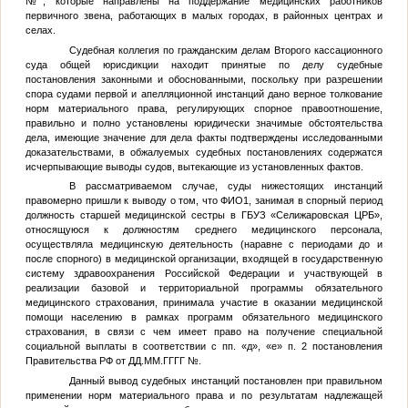
№
, которые направлены на поддержание медицинских работников
первичного звена, работающих в малых городах, в районных центрах и
селах.
Судебная коллегия по гражданским делам Второго кассационного
суда общей юрисдикции находит принятые по делу судебные
постановления законными и обоснованными, поскольку при разрешении
спора судами первой и апелляционной инстанций дано верное толкование
норм материального права, регулирующих спорное правоотношение,
правильно и полно установлены юридически значимые обстоятельства
дела, имеющие значение для дела факты подтверждены исследованными
доказательствами, в обжалуемых судебных постановлениях содержатся
исчерпывающие выводы судов, вытекающие из установленных фактов.
В рассматриваемом случае, суды нижестоящих инстанций
правомерно пришли к выводу о том, что
ФИО1
, занимая в спорный период
должность старшей медицинской сестры в ГБУЗ «Селижаровская ЦРБ»,
относящуюся к должностям среднего медицинского персонала,
осуществляла медицинскую деятельность (наравне с периодами до и
после спорного) в медицинской организации, входящей в государственную
систему здравоохранения Российской Федерации и участвующей в
реализации базовой и территориальной программы обязательного
медицинского страхования, принимала участие в оказании медицинской
помощи населению в рамках программ обязательного медицинского
страхования, в связи с чем имеет право на получение специальной
социальной выплаты в соответствии с пп. «д», «е» п. 2 постановления
Правительства РФ от
ДД.ММ.ГГГГ
№
.
Данный вывод судебных инстанций постановлен при правильном
применении норм материального права и по результатам надлежащей