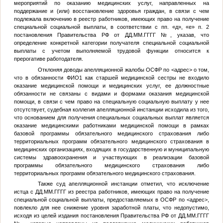
мероприятий по оказанию медицинских услуг, направленных на
поддержание и (или) восстановление здоровья граждан, в связи с чем
подлежала включению в реестр работников, имеющих право на получение
специальной социальной выплаты, в соответствии с пп. «д», «е» п. 2
постановления Правительства РФ от
ДД.ММ.ГГГГ
№
, указав, что
определение конкретной категории получателя специальной социальной
выплаты с учетом выполняемой трудовой функции относится к
прерогативе работодателя.
Отклоняя доводы апелляционной жалобы ОСФР по
<адрес>
о том,
что в обязанности
ФИО1
как старшей медицинской сестры не входило
оказание медицинской помощи и медицинских услуг, ее должностные
обязанности не связаны с видами и формами оказания медицинской
помощи, в связи с чем право на специальную социальную выплату у нее
отсутствует, судебная коллегия апелляционной инстанции исходила из того,
что основанием для получения специальных социальных выплат является
оказание медицинскими работниками медицинской помощи в рамках
базовой программы обязательного медицинского страхования либо
территориальных программ обязательного медицинского страхования в
медицинских организациях, входящих в государственную и муниципальную
системы здравоохранения и участвующих в реализации базовой
программы обязательного медицинского страхования либо
территориальных программ обязательного медицинского страхования.
Также суд апелляционной инстанции отметил, что исключение
истца с
ДД.ММ.ГГГГ
из реестра работников, имеющих право на получение
специальной социальной выплаты, предоставляемых в ОСФР по
<адрес>
,
повлекло для нее снижение уровня заработной платы, что недопустимо,
исходя из целей издания постановления Правительства РФ от
ДД.ММ.ГГГГ