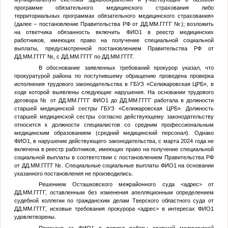
программе обязательного медицинского страхования либо
территориальных программах обязательного медицинского страхования»
(далее – постановление Правительства РФ от
ДД.ММ.ГГГГ
№
); возложить
на ответчика обязанность включить
ФИО1
в реестр медицинских
работников, имеющих право на получение специальной социальной
выплаты, предусмотренной постановлением Правительства РФ от
ДД.ММ.ГГГГ
№
, с
ДД.ММ.ГГГГ
по
ДД.ММ.ГГГГ
.
В обоснование заявленных требований прокурор указал, что
прокуратурой района по поступившему обращению проведена проверка
исполнения трудового законодательства в ГБУЗ «Селижаровская ЦРБ», в
ходе которой выявлены следующие нарушения. На основании трудового
договора
№
от
ДД.ММ.ГГГГ
ФИО1
до
ДД.ММ.ГГГГ
работала в должности
старшей медицинской сестры ГБУЗ «Селижаровская ЦРБ». Должность
старшей медицинской сестры согласно действующему законодательству
относится к должности специалистов со средним профессиональным
медицинским образованием (средний медицинский персонал). Однако
ФИО1
, в нарушение действующего законодательства, с марта 2024 года не
включена в реестр работников, имеющих право на получение специальной
социальной выплаты в соответствии с постановлением Правительства РФ
от
ДД.ММ.ГГГГ
№
. Специальные социальные выплаты
ФИО1
на основании
указанного постановления не производились.
Решением Осташковского межрайонного суда
<адрес>
от
ДД.ММ.ГГГГ
, оставленным без изменения апелляционным определением
судебной коллегии по гражданским делам Тверского областного суда от
ДД.ММ.ГГГГ
, исковые требования прокурора
<адрес>
в интересах
ФИО1
удовлетворены.
Признано за
ФИО1
в период работы старшей медицинской