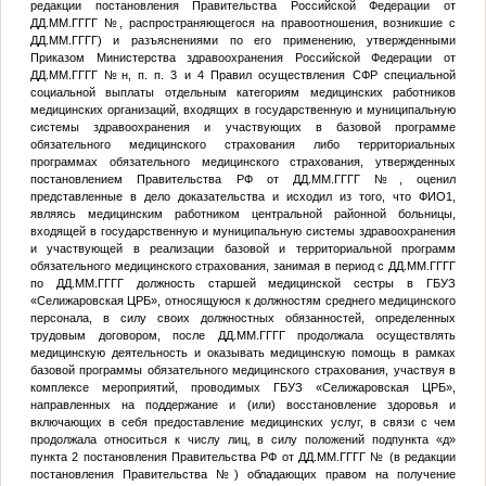
редакции постановления Правительства Российской Федерации от
ДД.ММ.ГГГГ
№
, распространяющегося на правоотношения, возникшие с
ДД.ММ.ГГГГ
) и разъяснениями по его применению, утвержденными
Приказом Министерства здравоохранения Российской Федерации от
ДД.ММ.ГГГГ
№
н, п. п. 3 и 4 Правил осуществления СФР специальной
социальной выплаты отдельным категориям медицинских работников
медицинских организаций, входящих в государственную и муниципальную
системы здравоохранения и участвующих в базовой программе
обязательного медицинского страхования либо территориальных
программах обязательного медицинского страхования, утвержденных
постановлением Правительства РФ от
ДД.ММ.ГГГГ
№
, оценил
представленные в дело доказательства и исходил из того, что
ФИО1
,
являясь медицинским работником центральной районной больницы,
входящей в государственную и муниципальную системы здравоохранения
и участвующей в реализации базовой и территориальной программ
обязательного медицинского страхования, занимая в период с
ДД.ММ.ГГГГ
по
ДД.ММ.ГГГГ
должность старшей медицинской сестры в ГБУЗ
«Селижаровская ЦРБ», относящуюся к должностям среднего медицинского
персонала, в силу своих должностных обязанностей, определенных
трудовым договором, после
ДД.ММ.ГГГГ
продолжала осуществлять
медицинскую деятельность и оказывать медицинскую помощь в рамках
базовой программы обязательного медицинского страхования, участвуя в
комплексе мероприятий, проводимых ГБУЗ «Селижаровская ЦРБ»,
направленных на поддержание и (или) восстановление здоровья и
включающих в себя предоставление медицинских услуг, в связи с чем
продолжала относиться к числу лиц, в силу положений подпункта «д»
пункта 2 постановления Правительства РФ от
ДД.ММ.ГГГГ
№
(в редакции
постановления Правительства
№
) обладающих правом на получение