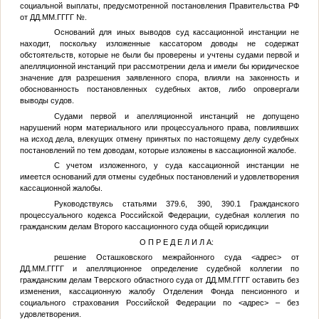
социальной выплаты, предусмотренной постановления Правительства РФ
от
ДД.ММ.ГГГГ
№
.
Оснований для иных выводов суд кассационной инстанции не
находит, поскольку изложенные кассатором доводы не содержат
обстоятельств, которые не были бы проверены и учтены судами первой и
апелляционной инстанций при рассмотрении дела и имели бы юридическое
значение для разрешения заявленного спора, влияли на законность и
обоснованность постановленных судебных актов, либо опровергали
выводы судов.
Судами первой и апелляционной инстанций не допущено
нарушений норм материального или процессуального права, повлиявших
на исход дела, влекущих отмену принятых по настоящему делу судебных
постановлений по тем доводам, которые изложены в кассационной жалобе.
С учетом изложенного, у суда кассационной инстанции не
имеется оснований для отмены судебных постановлений и удовлетворения
кассационной жалобы.
Руководствуясь статьями 379.6, 390, 390.1 Гражданского
процессуального кодекса Российской Федерации, судебная коллегия по
гражданским делам Второго кассационного суда общей юрисдикции
О П Р Е Д Е Л И Л А:
решение Осташковского межрайонного суда
<адрес>
от
ДД.ММ.ГГГГ
и апелляционное определение судебной коллегии по
гражданским делам Тверского областного суда от
ДД.ММ.ГГГГ
оставить без
изменения, кассационную жалобу Отделения Фонда пенсионного и
социального страхования Российской Федерации по
<адрес>
– без
удовлетворения.