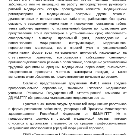
заболевших или не вышедших на работу; непосредственно руководить
работой медицинской сестры процедурного кабинета, медицинскими
регистраторами и медицинскими сестрами других лечебно-
диагностических и вспомогательных кабинетов, работающих без врача,
согласно утвержденным нормативам и положениям; составлять табель
учета рабочего времени по установленной форме по поликлинике для
представления его в бухгалтерию в установленный срок; обеспечивать
своевременную выписку, правильный учет, распределение и
использование медицинского инструментария, медикаментов,
перевязочного материала; вести строгий учет в установленной
нормативами форме всех материальных ценностей, находящихся на
ответственном хранении; контролировать соблюдение санитарно-
противоэпидемического режима в поликлинике, соблюдение установленной
трудовой дисциплины средним медицинским персоналом; выписывать
лекарственные препараты льготным категориям граждан, а также
выполнять иные обязанности, предусмотренные трудовым договором.
Согласно представленным документам
ФИО1
имеет среднее
профессиональное образование, закончила Ржевское медицинское
училище. Решением Государственной аттестационной комиссии от
ДД.ММ.ГГГГ
ей присвоена квалификация медицинская сестра.
Пунктом 9.38 Номенклатуры должностей медицинских работников
и фармацевтических работников, утвержденной Приказом Министерства
здравоохранения Российской Федерации от
ДД.ММ.ГГГГ
№
н,
предусмотрена должность старшей медицинской сестры, которая
относится к должностям специалистов со средним профессиональным
медицинским образованием (средний медицинский персонал).
ГБУЗ «Селижаровская ЦРБ» является медицинской организацией,