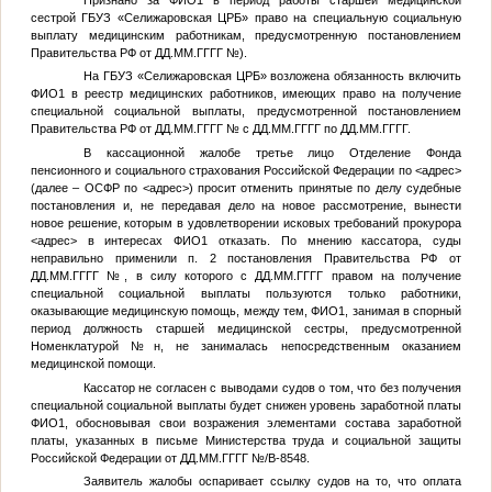
сестрой ГБУЗ «Селижаровская ЦРБ» право на специальную социальную
выплату медицинским работникам, предусмотренную постановлением
Правительства РФ от
ДД.ММ.ГГГГ
№
).
На ГБУЗ «Селижаровская ЦРБ» возложена обязанность включить
ФИО1
в реестр медицинских работников, имеющих право на получение
специальной социальной выплаты, предусмотренной постановлением
Правительства РФ от
ДД.ММ.ГГГГ
№
с
ДД.ММ.ГГГГ
по
ДД.ММ.ГГГГ
.
В кассационной жалобе третье лицо Отделение Фонда
пенсионного и социального страхования Российской Федерации по
<адрес>
(далее – ОСФР по
<адрес>
) просит отменить принятые по делу судебные
постановления и, не передавая дело на новое рассмотрение, вынести
новое решение, которым в удовлетворении исковых требований прокурора
<адрес>
в интересах
ФИО1
отказать. По мнению кассатора, суды
неправильно применили п. 2 постановления Правительства РФ от
ДД.ММ.ГГГГ
№
, в силу которого с
ДД.ММ.ГГГГ
правом на получение
специальной социальной выплаты пользуются только работники,
оказывающие медицинскую помощь, между тем,
ФИО1
, занимая в спорный
период должность старшей медицинской сестры, предусмотренной
Номенклатурой
№
н, не занималась непосредственным оказанием
медицинской помощи.
Кассатор не согласен с выводами судов о том, что без получения
специальной социальной выплаты будет снижен уровень заработной платы
ФИО1
, обосновывая свои возражения элементами состава заработной
платы, указанных в письме Министерства труда и социальной защиты
Российской Федерации от
ДД.ММ.ГГГГ
№
/В-8548.
Заявитель жалобы оспаривает ссылку судов на то, что оплата