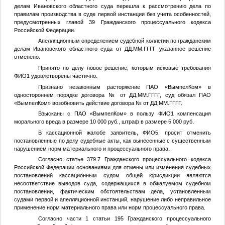
делам Ивановского областного суда перешла к рассмотрению дела по
правилам производства в суде первой инстанции без учета особенностей,
предусмотренных главой 39 Гражданского процессуального кодекса
Российской Федерации.
Апелляционным определением судебной коллегии по гражданским
делам Ивановского областного суда от
ДД.ММ.ГГГГ
указанное решение
отменено.
Принято по делу новое решение, которым исковые требования
ФИО1
удовлетворены частично.
Признано незаконным расторжение ПАО «ВымпелКом» в
одностороннем порядке договора
№
от
ДД.ММ.ГГГГ
, суд обязал ПAO
«ВымпелКом» возобновить действие договора
№
от
ДД.ММ.ГГГГ
.
Взысканы с ПАО «ВымпелКом» в пользу
ФИО1
компенсация
морального вреда в размере 10 000 руб., штраф в размере 5 000 руб.
В кассационной жалобе заявитель,
ФИО5
, просит отменить
постановленные по делу судебные акты, как вынесенные с существенным
нарушением норм материального и процессуального права.
Согласно статье 379.7 Гражданского процессуального кодекса
Российской Федерации основаниями для отмены или изменения судебных
постановлений кассационным судом общей юрисдикции являются
несоответствие выводов суда, содержащихся в обжалуемом судебном
постановлении, фактическим обстоятельствам дела, установленным
судами первой и апелляционной инстанций, нарушение либо неправильное
применение норм материального права или норм процессуального права.
Согласно части 1 статьи 195 Гражданского процессуального