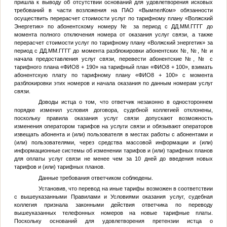
пришла к выводу об отсутствии оснований для удовлетворения исковых
требований в части возложения на ПАО «ВымпелКом» обязанности
осуществить перерасчет стоимости услуг по тарифному плану «Волжский
Энергетик» по абонентскому номеру
№
за период с
ДД.ММ.ГГГГ
до
момента полного отключения номера от оказания услуг связи, а также
перерасчет стоимости услуг по тарифному плану «Волжский энергетик» за
период с
ДД.ММ.ГГГГ
до момента разблокировки абонентских
№
,
№
,
№
и
начала предоставления услуг связи, перевести абонентские
№
,
№
с
тарифного плана «
ФИО8
+ 190» на тарифный план «
ФИО8
+ 100», взимать
абонентскую плату по тарифному плану «
ФИО8
+ 100» с момента
разблокировки этих номеров и начала оказания по данным номерам услуг
связи.
Доводы истца о том, что ответчик незаконно в одностороннем
порядке изменил условия договора, судебной коллегией отклонены,
поскольку правила оказания услуг связи допускают возможность
изменения оператором тарифов на услуги связи и обязывают операторов
извещать абонента и (или) пользователя в местах работы с абонентами и
(или) пользователями, через средства массовой информации и (или)
информационные системы об изменении тарифов и (или) тарифных планов
для оплаты услуг связи не менее чем за 10 дней до введения новых
тарифов и (или) тарифных планов.
Данные требования ответчиком соблюдены.
Установив, что перевод на иные тарифы возможен в соответствии
с вышеуказанными Правилами и Условиями оказания услуг, судебная
коллегия признала законными действия ответчика по переводу
вышеуказанных телефонных номеров на новые тарифные платы.
Поскольку оснований для удовлетворения претензии истца о