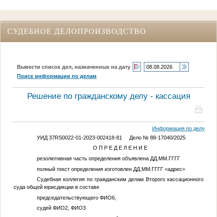
СУДЕБНОЕ ДЕЛОПРОИЗВОДСТВО
Вывести список дел, назначенных на дату
Поиск информации по делам
Решение по гражданскому делу - кассация
Информация по делу
УИД 37RS0022-01-2023-002418-81 Дело № 88-17040/2025
О П Р Е Д Е Л Е Н И Е
резолютивная часть определения объявлена
ДД.ММ.ГГГГ
полный текст определения изготовлен
ДД.ММ.ГГГГ
<адрес>
Судебная коллегия по гражданским делам Второго кассационного
суда общей юрисдикции в составе
председательствующего
ФИО6
,
судей
ФИО2
,
ФИО3