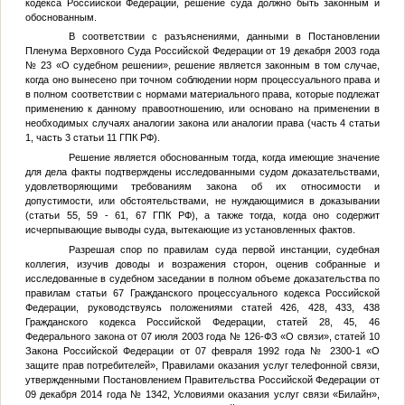
кодекса Российской Федерации, решение суда должно быть законным и
обоснованным.
В соответствии с разъяснениями, данными в Постановлении
Пленума Верховного Суда Российской Федерации от 19 декабря 2003 года
№ 23 «О судебном решении», решение является законным в том случае,
когда оно вынесено при точном соблюдении норм процессуального права и
в полном соответствии с нормами материального права, которые подлежат
применению к данному правоотношению, или основано на применении в
необходимых случаях аналогии закона или аналогии права (часть 4 статьи
1, часть 3 статьи 11 ГПК РФ).
Решение является обоснованным тогда, когда имеющие значение
для дела факты подтверждены исследованными судом доказательствами,
удовлетворяющими требованиям закона об их относимости и
допустимости, или обстоятельствами, не нуждающимися в доказывании
(статьи 55, 59 - 61, 67 ГПК РФ), а также тогда, когда оно содержит
исчерпывающие выводы суда, вытекающие из установленных фактов.
Разрешая спор по правилам суда первой инстанции, судебная
коллегия, изучив доводы и возражения сторон, оценив собранные и
исследованные в судебном заседании в полном объеме доказательства по
правилам статьи 67 Гражданского процессуального кодекса Российской
Федерации, руководствуясь положениями статей 426, 428, 433, 438
Гражданского кодекса Российской Федерации, статей 28, 45, 46
Федерального закона от 07 июля 2003 года № 126-ФЗ «О связи», статей 10
Закона Российской Федерации от 07 февраля 1992 года № 2300-1 «О
защите прав потребителей», Правилами оказания услуг телефонной связи,
утвержденными Постановлением Правительства Российской Федерации от
09 декабря 2014 года № 1342, Условиями оказания услуг связи «Билайн»,