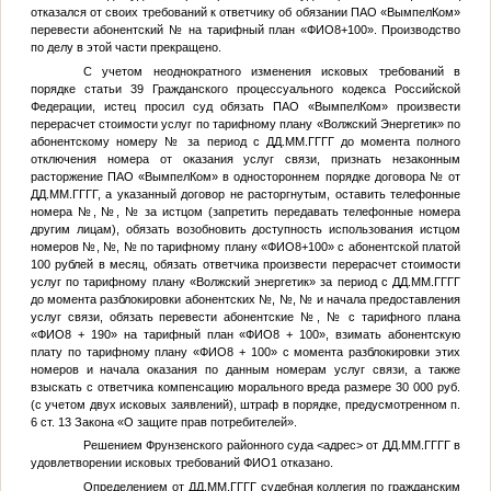
отказался от своих требований к ответчику об обязании ПАО «ВымпелКом»
перевести абонентский
№
на тарифный план «
ФИО8
+100». Производство
по делу в этой части прекращено.
С учетом неоднократного изменения исковых требований в
порядке статьи 39 Гражданского процессуального кодекса Российской
Федерации, истец просил суд обязать ПАО «ВымпелКом» произвести
перерасчет стоимости услуг по тарифному плану «Волжский Энергетик» по
абонентскому номеру
№
за период с
ДД.ММ.ГГГГ
до момента полного
отключения номера от оказания услуг связи, признать незаконным
расторжение ПАО «ВымпелКом» в одностороннем порядке договора
№
от
ДД.ММ.ГГГГ
, а указанный договор не расторгнутым, оставить телефонные
номера
№
,
№
,
№
за истцом (запретить передавать телефонные номера
другим лицам), обязать возобновить доступность использования истцом
номеров
№
,
№
,
№
по тарифному плану «
ФИО8
+100» с абонентской платой
100 рублей в месяц, обязать ответчика произвести перерасчет стоимости
услуг по тарифному плану «Волжский энергетик» за период с
ДД.ММ.ГГГГ
до момента разблокировки абонентских
№
,
№
,
№
и начала предоставления
услуг связи, обязать перевести абонентские
№
,
№
с тарифного плана
«
ФИО8
+ 190» на тарифный план «
ФИО8
+ 100», взимать абонентскую
плату по тарифному плану «
ФИО8
+ 100» с момента разблокировки этих
номеров и начала оказания по данным номерам услуг связи, а также
взыскать с ответчика компенсацию морального вреда размере 30 000 руб.
(с учетом двух исковых заявлений), штраф в порядке, предусмотренном п.
6 ст. 13 Закона «О защите прав потребителей».
Решением Фрунзенского районного суда
<адрес>
от
ДД.ММ.ГГГГ
в
удовлетворении исковых требований
ФИО1
отказано.
Определением от
ДД.ММ.ГГГГ
судебная коллегия по гражданским