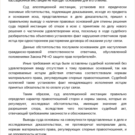
кассационной инстанции не находит оснований для его отмены.
Суд апелляционной инстанции, установив все юридически
значимые обстоятельства, подлежащие доказыванию, исходя из предмета
и основания иска, представленных в дело доказательств, пришел к
правильному выводу о наличии правовых оснований для отмены решения
суда первой инстанции об отказе в иске с принятием по делу нового
решения о частичном удовлетворении иска, поскольку в ходе судебного
разбирательства объективно установлен факт нарушения ответчиком прав
истца при одностороннем расторжении договора об оказании услуг связи.
Данные обстоятельства послужили основанием для наступления
гражданско-правовой ответственности ответчика, обусловленной
положениями Закона РФ «О защите прав потребителей».
Иные требования истца были оставлены судебной коллегией без
удовлетворения ввиду отсутствия к тому правовых оснований, так как
оспариваемые истцом действия ответчика соответствовали нормам
материального права, регулирующим спорные правоотношения. Судебной
коллегией также установлен факт ненадлежащего исполнения истцом
принятых обязательств по оплате услуг связи.
Таким образом, суд апелляционной инстанции правильно
определил характер правоотношений сторон и нормы закона, которые их
регулируют, исследовал обстоятельства, имеющие значение для
разрешения спора, вследствие чего постановлен судебный акт,
отвечающий требованиям законности и обоснованности.
Выводы суда основаны на совокупности представленных в дело и
исследованных доказательствах, не противоречат материалам дела,
нормам материального права, регулирующих спорные правоотношения, и
не опровергнуты истцом.