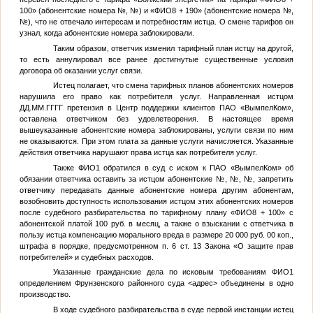
100» (абонентские номера
№
,
№
) и «
ФИО8
+ 190» (абонентские номера
№
,
№
), что не отвечало интересам и потребностям истца. О смене тарифов он
узнал, когда абонентские номера заблокировали.
Таким образом, ответчик изменил тарифный план истцу на другой,
то есть аннулировал все ранее достигнутые существенные условия
договора об оказании услуг связи.
Истец полагает, что смена тарифных планов абонентских номеров
нарушила его право как потребителя услуг. Направленная истцом
ДД.ММ.ГГГГ
претензия в Центр поддержки клиентов ПАО «ВымпелКом»,
оставлена ответчиком без удовлетворения. В настоящее время
вышеуказанные абонентские номера заблокированы, услуги связи по ним
не оказываются. При этом плата за данные услуги начисляется. Указанные
действия ответчика нарушают права истца как потребителя услуг.
Также
ФИО1
обратился в суд с иском к ПАО «ВымпелКом» об
обязании ответчика оставить за истцом абонентские
№
,
№
,
№
, запретить
ответчику передавать данные абонентские номера другим абонентам,
возобновить доступность использования истцом этих абонентских номеров
после судебного разбирательства по тарифному плану «
ФИО8
+ 100» с
абонентской платой 100 руб. в месяц, а также о взыскании с ответчика в
пользу истца компенсацию морального вреда в размере 20 000 руб. 00 коп.,
штрафа в порядке, предусмотренном п. 6 ст. 13 Закона «О защите прав
потребителей» и судебных расходов.
Указанные гражданские дела по исковым требованиям
ФИО1
определением Фрунзенского районного суда
<адрес>
объединены в одно
производство.
В ходе судебного разбирательства в суде первой инстанции истец