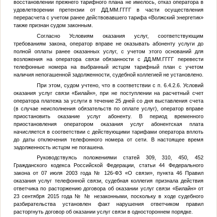
восстановлении прежнего тарифного плана не имелось, отказ оператора в
удовлетворении претензии от
ДД.ММ.ГГГГ
в части осуществления
перерасчета с учетом ранее действовавшего тарифа «Волжский энергетик»
также признан судом законным.
Согласно Условиям оказания услуг, соответствующим
требованиям закона, оператор вправе не оказывать абоненту услуги до
полной оплаты ранее оказанных услуг, с учетом этого оснований для
возложения на оператора связи обязанности с
ДД.ММ.ГГГГ
перевести
телефонные номера на выбранный истцом тарифный план с учетом
наличия непогашенной задолженности, судебной коллегией не установлено.
При этом, судом учтено, что в соответствии с п. 6.4.2.6. Условий
оказания услуг связи «Билайн», при не поступлении на расчетный счет
оператора платежа за услуги в течение 25 дней со дня выставления счета
(в случае неисполнения обязательств по оплате услуг), оператор вправе
приостановить оказание услуг абоненту. В период временного
приостановления оператором оказания услуг абонентская плата
начисляется в соответствии с действующими тарифами оператора вплоть
до даты отключения телефонного номера от сети. В настоящее время
задолженность истцом не погашена.
Руководствуясь положениями статей 309, 310, 450, 452
Гражданского кодекса Российской Федерации, статьи 44 Федерального
закона от 07 июля 2003 года № 126-ФЗ «О связи», пункта 46 Правил
оказания услуг телефонной связи, судебная коллегия признала действия
ответчика по расторжению договора об оказании услуг связи «Билайн» от
23 сентября 2015 года №
№
незаконными, поскольку в ходе судебного
разбирательства установлен факт нарушения ответчиком правил
расторгнуть договор об оказании услуг связи в одностороннем порядке.