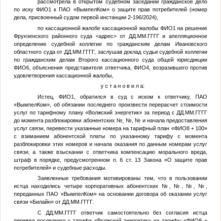
рассмотрела в открытом судебном заседании гражданское дело
по иску
ФИО1
к ПАО «ВымпелКом» о защите прав потребителей (номер
дела, присвоенный судом первой инстанции 2-196/2024),
по кассационной жалобе кассационной жалобы
ФИО1
на решение
Фрунзенского районного суда
<адрес>
от
ДД.ММ.ГГГГ
и апелляционное
определение судебной коллегии по гражданским делам Ивановского
областного суда от
ДД.ММ.ГГГГ
, заслушав доклад судьи судебной коллегии
по гражданским делам Второго кассационного суда общей юрисдикции
ФИО6
, объяснения представителя ответчика,
ФИО4
, возразившего против
удовлетворения кассационной жалобы,
у с т а н о в и л а:
Истец,
ФИО1
, обратился в суд с иском к ответчику, ПАО
«ВымпелКом», об обязании последнего произвести перерасчет стоимости
услуг по тарифному плану «Волжский энергетик» за период с
ДД.ММ.ГГГГ
до момента разблокировки абонентских
№
,
№
,
№
и начала предоставления
услуг связи, перевести указанные номера на тарифный план «
ФИО8
+ 100»
с взиманием абонентской платы по указанному тарифу с момента
разблокировки этих номеров и начала оказания по данным номерам услуг
связи, а также взыскании с ответчика компенсацию морального вреда,
штраф в порядке, предусмотренном п. 6 ст. 13 Закона «О защите прав
потребителей» и судебные расходы.
Заявленные требования мотивированы тем, что в пользовании
истца находились четыре корпоративных абонентских
№
,
№
,
№
,
№
,
переданных ПАО «ВымпелКом» на основании договора об оказании услуг
связи «Билайн» от
ДД.ММ.ГГГГ
.
С
ДД.ММ.ГГГГ
ответчик самостоятельно без согласия истца
перевел последнего с тарифа «Волжский энергетик» на тарифы «
ФИО8
+