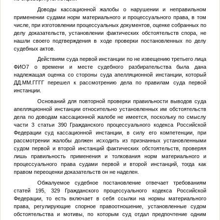
Доводы кассационной жалобы о нарушении и неправильном
применении судами норм материального и процессуального права, в том
числе, при изготовлении процессуальных документов, оценке собранных по
делу доказательств, установлении фактических обстоятельств спора, не
нашли своего подтверждения в ходе проверки постановленных по делу
судебных актов.
Действиям суда первой инстанции по не извещению третьего лица
ФИО7
о времени и месте судебного разбирательства была дана
надлежащая оценка со стороны суда апелляционной инстанции, который
ДД.ММ.ГГГГ
перешел к рассмотрению дела по правилам суда первой
инстанции.
Оснований для повторной проверки правильности выводов суда
апелляционной инстанции относительно установленных им обстоятельств
дела по доводам кассационной жалобе не имеется, поскольку по смыслу
части 3 статьи 390 Гражданского процессуального кодекса Российской
Федерации суд кассационной инстанции, в силу его компетенции, при
рассмотрении жалобы должен исходить из признанных установленными
судом первой и второй инстанций фактических обстоятельств, проверяя
лишь правильность применения и толкования норм материального и
процессуального права судами первой и второй инстанций, тогда как
правом переоценки доказательств он не наделен.
Обжалуемое судебное постановление отвечает требованиям
статей 195, 329 Гражданского процессуального кодекса Российской
Федерации, то есть включает в себя ссылки на нормы материального
права, регулирующие спорное правоотношение, установленные судом
обстоятельства и мотивы, по которым суд отдал предпочтение одним