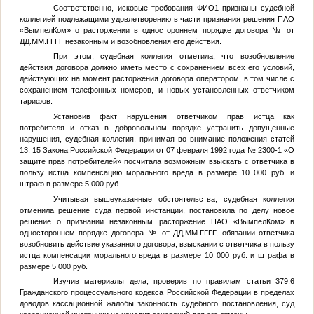
Соответственно, исковые требования
ФИО1
признаны судебной
коллегией подлежащими удовлетворению в части признания решения ПАО
«ВымпелКом» о расторжении в одностороннем порядке договора
№
от
ДД.ММ.ГГГГ
незаконным и возобновления его действия.
При этом, судебная коллегия отметила, что возобновление
действия договора должно иметь место с сохранением всех его условий,
действующих на момент расторжения договора оператором, в том числе с
сохранением телефонных номеров, и новых установленных ответчиком
тарифов.
Установив факт нарушения ответчиком прав истца как
потребителя и отказ в добровольном порядке устранить допущенные
нарушения, судебная коллегия, принимая во внимание положения статей
13, 15 Закона Российской Федерации от 07 февраля 1992 года № 2300-1 «О
защите прав потребителей» посчитала возможным взыскать с ответчика в
пользу истца компенсацию морального вреда в размере 10 000 руб. и
штраф в размере 5 000 руб.
Учитывая вышеуказанные обстоятельства, судебная коллегия
отменила решение суда первой инстанции, постановила по делу новое
решение о признании незаконным расторжение ПАО «ВымпелКом» в
одностороннем порядке договора
№
от
ДД.ММ.ГГГГ
, обязании ответчика
возобновить действие указанного договора; взыскании с ответчика в пользу
истца компенсации морального вреда в размере 10 000 руб. и штрафа в
размере 5 000 руб.
Изучив материалы дела, проверив по правилам статьи 379.6
Гражданского процессуального кодекса Российской Федерации в пределах
доводов кассационной жалобы законность судебного постановления, суд