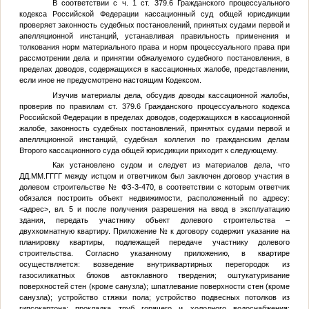
В соответствии с ч. 1 ст. 379.6 Гражданского процессуального
кодекса Российской Федерации кассационный суд общей юрисдикции
проверяет законность судебных постановлений, принятых судами первой и
апелляционной инстанций, устанавливая правильность применения и
толкования норм материального права и норм процессуального права при
рассмотрении дела и принятии обжалуемого судебного постановления, в
пределах доводов, содержащихся в кассационных жалобе, представлении,
если иное не предусмотрено настоящим Кодексом.
Изучив материалы дела, обсудив доводы кассационной жалобы,
проверив по правилам ст. 379.6 Гражданского процессуального кодекса
Российской Федерации в пределах доводов, содержащихся в кассационной
жалобе, законность судебных постановлений, принятых судами первой и
апелляционной инстанций, судебная коллегия по гражданским делам
Второго кассационного суда общей юрисдикции приходит к следующему.
Как установлено судом и следует из материалов дела, что
ДД.ММ.ГГГГ
между истцом и ответчиком был заключен договор участия в
долевом строительстве № ФЗ-3-470, в соответствии с которым ответчик
обязался построить объект недвижимости, расположенный по адресу:
<адрес>
, вл. 5 и после получения разрешения на ввод в эксплуатацию
здания, передать участнику объект долевого строительства –
двухкомнатную квартиру. Приложение
№
к договору содержит указание на
планировку квартиры, подлежащей передаче участнику долевого
строительства. Согласно указанному приложению, в квартире
осуществляется: возведение внутриквартирных перегородок из
газосиликатных блоков автоклавного твердения; оштукатуривание
поверхностей стен (кроме санузла); шпатлевание поверхности стен (кроме
санузла); устройство стяжки пола; устройство подвесных потолков из
гипсокартона; прокладка труб горячего и холодного водоснабжения;