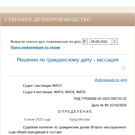
СУДЕБНОЕ ДЕЛОПРОИЗВОДСТВО
Вывести список дел, назначенных на дату
Поиск информации по делам
Решение по гражданскому делу - кассация
Информация по делу
Судья I инстанции
ФИО3
Судьи II инстанции:
ФИО4
,
ФИО5
,
ФИО6
УИД 77RS0006-02-2023-005733-22
Дело № 88-16742/2025
О П Р Е Д Е Л Е Н И Е
8 июля 2025 года
город Москва
Судебная коллегия по гражданским делам Второго кассационного
суда общей юрисдикции в составе