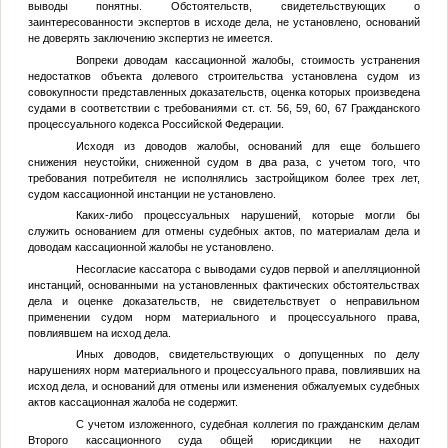
выводы понятны. Обстоятельств, свидетельствующих о
заинтересованности экспертов в исходе дела, не установлено, оснований
не доверять заключению экспертиз не имеется.
Вопреки доводам кассационной жалобы, стоимость устранения
недостатков объекта долевого строительства установлена судом из
совокупности представленных доказательств, оценка которых произведена
судами в соответствии с требованиями ст. ст. 56, 59, 60, 67 Гражданского
процессуального кодекса Российской Федерации.
Исходя из доводов жалобы, оснований для еще большего
снижения неустойки, сниженной судом в два раза, с учетом того, что
требования потребителя не исполнялись застройщиком более трех лет,
судом кассационной инстанции не установлено.
Каких-либо процессуальных нарушений, которые могли бы
служить основанием для отмены судебных актов, по материалам дела и
доводам кассационной жалобы не установлено.
Несогласие кассатора с выводами судов первой и апелляционной
инстанций, основанными на установленных фактических обстоятельствах
дела и оценке доказательств, не свидетельствует о неправильном
применении судом норм материального и процессуального права,
повлиявшем на исход дела.
Иных доводов, свидетельствующих о допущенных по делу
нарушениях норм материального и процессуального права, повлиявших на
исход дела, и оснований для отмены или изменения обжалуемых судебных
актов кассационная жалоба не содержит.
С учетом изложенного, судебная коллегия по гражданским делам
Второго кассационного суда общей юрисдикции не находит