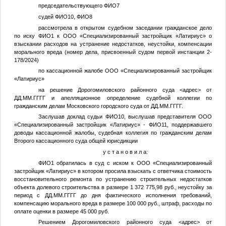
председательствующего
ФИО7
судей
ФИО10
,
ФИО8
рассмотрела в открытом судебном заседании гражданское дело
по иску
ФИО1
к ООО «Специализированный застройщик «Латириус» о
взыскании расходов на устранение недостатков, неустойки, компенсации
морального вреда (номер дела, присвоенный судом первой инстанции 2-
178/2024)
по кассационной жалобе ООО «Специализированный застройщик
«Латириус»
на решение Дорогомиловского районного суда
<адрес>
от
ДД.ММ.ГГГГ
и апелляционное определение судебной коллегии по
гражданским делам Московского городского суда от
ДД.ММ.ГГГГ
.
Заслушав доклад судьи
ФИО10
, выслушав представителя ООО
«Специализированный застройщик «Латириус» -
ФИО11
, поддержавшего
доводы кассационной жалобы, судебная коллегия по гражданским делам
Второго кассационного суда общей юрисдикции
у с т а н о в и л а:
ФИО1
обратилась в суд с иском к ООО «Специализированный
застройщик «Латириус» в котором просила взыскать с ответчика стоимость
восстановительного ремонта по устранению строительных недостатков
объекта долевого строительства в размере 1 372 775,98 руб., неустойку за
период с
ДД.ММ.ГГГГ
до дня фактического исполнения требований,
компенсацию морального вреда в размере 100 000 руб., штраф, расходы по
оплате оценки в размере 45 000 руб.
Решением Дорогомиловского районного суда
<адрес>
от