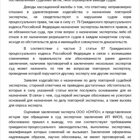
Доводы кассационной жалобы о том, что ответчику неправомерно
отказано в удовлетворении ходатайства о назначении повторной
экспертизы, не свидетельствуют о нарушении судом норм
процессуального права, так как в силу ст. 79 Гражданского процессуального
кодекса Российской Федерации назначение экспертизы является правом, а
не обязанностью суда, при этом вопрос о назначении экспертизы либо об
отказе в ее назначении разрешается судом в каждом конкретном случае,
исходя из обстоятельств дела и имеющейся совокупности доказательств.
В соответствии с частью 2 статьи 87 Гражданского
процессуального кодекса Российской Федерации в связи с возникшими
сомнениями в правильности или обоснованности ранее данного
заключения, наличием противоречий в заключениях нескольких экспертов
суд может назначить по тем же вопросам повторную экспертизу,
проведение которой поручается другому эксперту или другим экспертам.
Заявляя ходатайство о назначении по делу повторной судебной
экспертизы, стороной ответчика не приведено достаточных обстоятельств,
которые в силу указанной статьи могли послужить основанием для ее
назначения. В связи с чем, суд первой инстанции обосновано не усмотрел
оснований для назначения по делу повторной экспертизы, а также вызова
для опроса эксперта.
Оценивая заключение эксперта ООО «ОНПО», и представленное
истцом при обращении в суд экспертное заключение ИП
ФИО9
, суд
обоснованно пришел к выводу, что они соответствуют требованиям
гражданско-процессуального законодательства, выполнены экспертами,
квалификация которых сомнений не вызывает. Заключения оформлены
надлежащим образом, научно обоснованы, не имеют противоречий, их