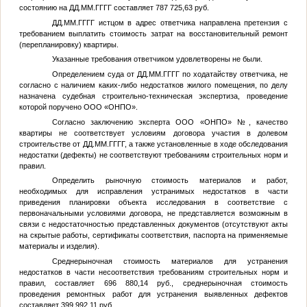
состоянию на
ДД.ММ.ГГГГ
составляет 787 725,63 руб.
ДД.ММ.ГГГГ
истцом в адрес ответчика направлена претензия с
требованием выплатить стоимость затрат на восстановительный ремонт
(перепланировку) квартиры.
Указанные требования ответчиком удовлетворены не были.
Определением суда от
ДД.ММ.ГГГГ
по ходатайству ответчика, не
согласно с наличием каких-либо недостатков жилого помещения, по делу
назначена судебная строительно-техническая экспертиза, проведение
которой поручено ООО «ОНПО».
Согласно заключению эксперта ООО «ОНПО»
№
, качество
квартиры не соответствует условиям договора участия в долевом
строительстве от
ДД.ММ.ГГГГ
, а также установленные в ходе обследования
недостатки (дефекты) не соответствуют требованиям строительных норм и
правил.
Определить рыночную стоимость материалов и работ,
необходимых для исправления устранимых недостатков в части
приведения планировки объекта исследования в соответствие с
первоначальными условиями договора, не представляется возможным в
связи с недостаточностью представленных документов (отсутствуют акты
на скрытые работы, сертификаты соответствия, паспорта на применяемые
материалы и изделия).
Среднерыночная стоимость материалов для устранения
недостатков в части несоответствия требованиям строительных норм и
правил, составляет 696 880,14 руб., среднерыночная стоимость
проведения ремонтных работ для устранения выявленных дефектов
составляет 399 992,11 руб.