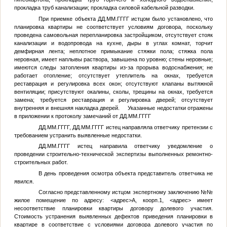
прокладка труб канализации; прокладка силовой кабельной разводки.
При приемке объекта
ДД.ММ.ГГГГ
истцом было установлено, что
планировка квартиры не соответствует условиям договора, поскольку
проведена самовольная перепланировка застройщиком, отсутствует стояк
канализации и водопровода на кухне, дыры в углах комнат, торчит
демфирная лента; неплотное примыкание стяжки пола; стяжка пола
неровная, имеет наплывы раствора, завышена по уровню; стены неровные;
имеются следы затопления квартиры из-за прорыва водоснабжения; не
работает отопление; отсутствует утеплитель на окнах, требуется
реставрация и регулировка всех окон; отсутствуют клапаны вытяжной
вентиляции; присутствуют окалины, сколы, трещины на окнах, требуется
замена; требуется реставрация и регулировка дверей; отсутствует
внутренняя и внешняя накладка дверей. Указанные недостатки отражены
в приложении к протоколу замечаний от
ДД.ММ.ГГГГ
ДД.ММ.ГГГГ
,
ДД.ММ.ГГГГ
истец направляла ответчику претензии с
требованием устранить выявленные недостатки.
ДД.ММ.ГГГГ
истец направила ответчику уведомление о
проведении строительно-технической экспертизы выполненных ремонтно-
строительных работ.
В день проведения осмотра объекта представитель ответчика не
явился.
Согласно представленному истцом экспертному заключению №
№
жилое помещение по адресу:
<адрес>
А, коорп.1,
<адрес>
имеет
несоответствие планировки квартиры договору долевого участия.
Стоимость устранения выявленных дефектов приведения планировки в
квартире в соответствие с условиями договора долевого участия по