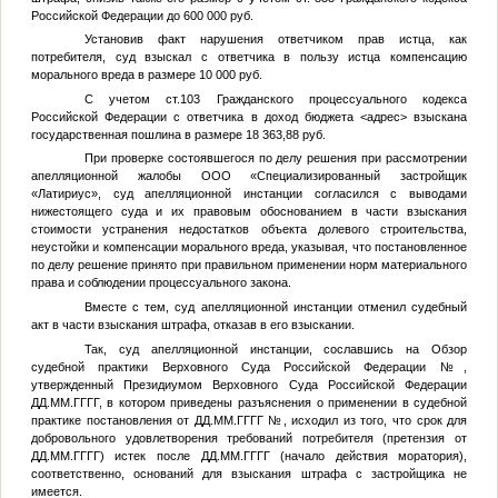
Российской Федерации до 600 000 руб.
Установив факт нарушения ответчиком прав истца, как
потребителя, суд взыскал с ответчика в пользу истца компенсацию
морального вреда в размере 10 000 руб.
С учетом ст.103 Гражданского процессуального кодекса
Российской Федерации с ответчика в доход бюджета
<адрес>
взыскана
государственная пошлина в размере 18 363,88 руб.
При проверке состоявшегося по делу решения при рассмотрении
апелляционной жалобы ООО «Специализированный застройщик
«Латириус», суд апелляционной инстанции согласился с выводами
нижестоящего суда и их правовым обоснованием в части взыскания
стоимости устранения недостатков объекта долевого строительства,
неустойки и компенсации морального вреда, указывая, что постановленное
по делу решение принято при правильном применении норм материального
права и соблюдении процессуального закона.
Вместе с тем, суд апелляционной инстанции отменил судебный
акт в части взыскания штрафа, отказав в его взыскании.
Так, суд апелляционной инстанции, сославшись на Обзор
судебной практики Верховного Суда Российской Федерации
№
,
утвержденный Президиумом Верховного Суда Российской Федерации
ДД.ММ.ГГГГ
, в котором приведены разъяснения о применении в судебной
практике постановления от
ДД.ММ.ГГГГ
№
, исходил из того, что срок для
добровольного удовлетворения требований потребителя (претензия от
ДД.ММ.ГГГГ
) истек после
ДД.ММ.ГГГГ
(начало действия моратория),
соответственно, оснований для взыскания штрафа с застройщика не
имеется.