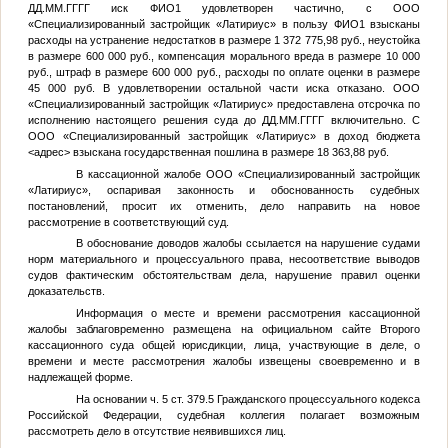
ДД.ММ.ГГГГ
иск
ФИО1
удовлетворен частично, с ООО
«Специализированный застройщик «Латириус» в пользу
ФИО1
взысканы
расходы на устранение недостатков в размере 1 372 775,98 руб., неустойка
в размере 600 000 руб., компенсация морального вреда в размере 10 000
руб., штраф в размере 600 000 руб., расходы по оплате оценки в размере
45 000 руб. В удовлетворении остальной части иска отказано. ООО
«Специализированный застройщик «Латириус» предоставлена отсрочка по
исполнению настоящего решения суда до
ДД.ММ.ГГГГ
включительно. С
ООО «Специализированный застройщик «Латириус» в доход бюджета
<адрес>
взыскана государственная пошлина в размере 18 363,88 руб.
В кассационной жалобе ООО «Специализированный застройщик
«Латириус», оспаривая законность и обоснованность судебных
постановлений, просит их отменить, дело направить на новое
рассмотрение в соответствующий суд.
В обоснование доводов жалобы ссылается на нарушение судами
норм материального и процессуального права, несоответствие выводов
судов фактическим обстоятельствам дела, нарушение правил оценки
доказательств.
Информация о месте и времени рассмотрения кассационной
жалобы заблаговременно размещена на официальном сайте Второго
кассационного суда общей юрисдикции, лица, участвующие в деле, о
времени и месте рассмотрения жалобы извещены своевременно и в
надлежащей форме.
На основании ч. 5 ст. 379.5 Гражданского процессуального кодекса
Российской Федерации, судебная коллегия полагает возможным
рассмотреть дело в отсутствие неявившихся лиц.