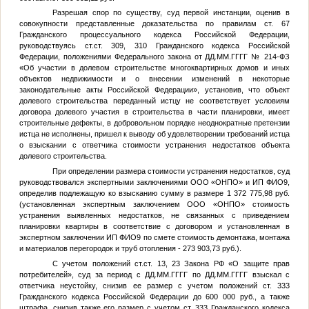
Разрешая спор по существу, суд первой инстанции, оценив в
совокупности представленные доказательства по правилам ст. 67
Гражданского процессуального кодекса Российской Федерации,
руководствуясь ст.ст. 309, 310 Гражданского кодекса Российской
Федерации, положениями Федерального закона от
ДД.ММ.ГГГГ
№ 214-ФЗ
«Об участии в долевом строительстве многоквартирных домов и иных
объектов недвижимости и о внесении изменений в некоторые
законодательные акты Российской Федерации», установив, что объект
долевого строительства переданный истцу не соответствует условиям
договора долевого участия в строительства в части планировки, имеет
строительные дефекты, в добровольном порядке неоднократные претензии
истца не исполнены, пришел к выводу об удовлетворении требований истца
о взыскании с ответчика стоимости устранения недостатков объекта
долевого строительства.
При определении размера стоимости устранения недостатков, суд
руководствовался экспертными заключениями ООО «ОНПО» и ИП
ФИО9
,
определив подлежащую ко взысканию сумму в размере 1 372 775,98 руб.
(установленная экспертным заключением ООО «ОНПО» стоимость
устранения выявленных недостатков, не связанных с приведением
планировки квартиры в соответствие с договором и установленная в
экспертном заключении ИП
ФИО9
по смете стоимость демонтажа, монтажа
и материалов перегородок и труб отопления - 273 903,73 руб.).
С учетом положений ст.ст. 13, 23 Закона РФ «О защите прав
потребителей», суд за период с
ДД.ММ.ГГГГ
по
ДД.ММ.ГГГГ
взыскал с
ответчика неустойку, снизив ее размер с учетом положений ст. 333
Гражданского кодекса Российской Федерации до 600 000 руб., а также
штрафа, снизив также его размер с учетом ст. 333 Гражданского кодекса