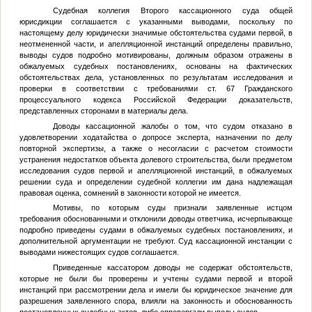
Судебная коллегия Второго кассационного суда общей
юрисдикции соглашается с указанными выводами, поскольку по
настоящему делу юридически значимые обстоятельства судами первой, в
неотмененной части, и апелляционной инстанций определены правильно,
выводы судов подробно мотивированы, должным образом отражены в
обжалуемых судебных постановлениях, основаны на фактических
обстоятельствах дела, установленных по результатам исследования и
проверки в соответствии с требованиями ст. 67 Гражданского
процессуального кодекса Российской Федерации доказательств,
представленных сторонами в материалы дела.
Доводы кассационной жалобы о том, что судом отказано в
удовлетворении ходатайства о допросе эксперта, назначении по делу
повторной экспертизы, а также о несогласии с расчетом стоимости
устранения недостатков объекта долевого строительства, были предметом
исследования судов первой и апелляционной инстанций, в обжалуемых
решении суда и определении судебной коллегии им дана надлежащая
правовая оценка, сомнений в законности которой не имеется.
Мотивы, по которым суды признали заявленные истцом
требования обоснованными и отклонили доводы ответчика, исчерпывающе
подробно приведены судами в обжалуемых судебных постановлениях, и
дополнительной аргументации не требуют. Суд кассационной инстанции с
выводами нижестоящих судов соглашается.
Приведенные кассатором доводы не содержат обстоятельств,
которые не были бы проверены и учтены судами первой и второй
инстанций при рассмотрении дела и имели бы юридическое значение для
разрешения заявленного спора, влияли на законность и обоснованность
постановленных судебных актов, либо опровергали выводы судов.