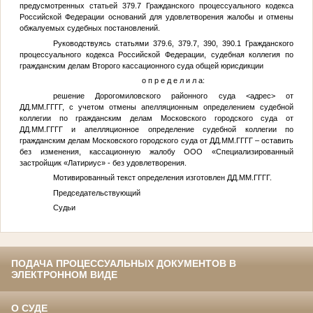
предусмотренных статьей 379.7 Гражданского процессуального кодекса
Российской Федерации оснований для удовлетворения жалобы и отмены
обжалуемых судебных постановлений.
Руководствуясь статьями 379.6, 379.7, 390, 390.1 Гражданского
процессуального кодекса Российской Федерации, судебная коллегия по
гражданским делам Второго кассационного суда общей юрисдикции
о п р е д е л и л а:
решение Дорогомиловского районного суда
<адрес>
от
ДД.ММ.ГГГГ
, с учетом отмены апелляционным определением судебной
коллегии по гражданским делам Московского городского суда от
ДД.ММ.ГГГГ
и апелляционное определение судебной коллегии по
гражданским делам Московского городского суда от
ДД.ММ.ГГГГ
– оставить
без изменения, кассационную жалобу ООО «Специализированный
застройщик «Латириус» - без удовлетворения.
Мотивированный текст определения изготовлен
ДД.ММ.ГГГГ
.
Председательствующий
Судьи
ПОДАЧА ПРОЦЕССУАЛЬНЫХ ДОКУМЕНТОВ В
ЭЛЕКТРОННОМ ВИДЕ
О СУДЕ