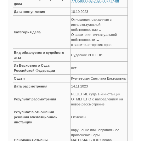
77OS0000-02-2020-007717-88
дела
Дата поступления
10.10.2023
Отношения, связанные с
интеллектуальной
собственностью →
Категория дела
О защите интеллектуальной
собственности →
о защите авторских прав
Вид обжалуемого судебного
Судебное РЕШЕНИЕ
акта
Из Верховного Суда
нет
Российской Федерации
Судья
Курчевская Светлана Викторовна
Дата рассмотрения
14.11.2023
РЕШЕНИЕ суда 1-й инстанции
Результат рассмотрения
ОТМЕНЕНО с направлением на
новое рассмотрение
Результат в отношении
решения апелляционной
Отменен
инстанции
нарушение или неправильное
применение норм
Основания отмены
МАТЕРИАЛЬНОГО права