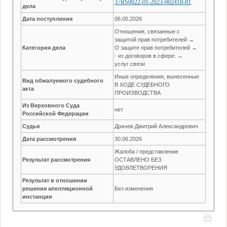
37RS0022-01-2023-002418-81
дела
Дата поступления
06.05.2026
Отношения, связанные с
защитой прав потребителей →
Категория дела
О защите прав потребителей →
- из договоров в сфере: →
услуг связи
Иные определения, вынесенные
Вид обжалуемого судебного
В ХОДЕ СУДЕБНОГО
акта
ПРОИЗВОДСТВА
Из Верховного Суда
нет
Российской Федерации
Судья
Драчев Дмитрий Александрович
Дата рассмотрения
30.06.2026
Жалоба / представление
Результат рассмотрения
ОСТАВЛЕНО БЕЗ
УДОВЛЕТВОРЕНИЯ
Результат в отношении
решения апелляционной
Без изменения
инстанции