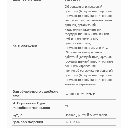
Об оспаривании решений,
действий (бездействия) органов
государственной власти, органов
местного самоуправления, иных
органов, организаций,
наделенных отдельными
государственными или иными
публич.полномочиями,
должностных лиц,
Категория дела
государственных и муници →
Об оспаривании решений,
действий (бездействия) органов
государственной власти, органов
военного управления →
прочие об оспаривании решений,
действий (бездействия) органов
государственной власти, органов
военного управления
Вид обжалуемого судебного
Судебное РЕШЕНИЕ
акта
Из Верховного Суда
нет
Российской Федерации
Судья
Иванов Дмитрий Анатольевич
Дата рассмотрения
06.05.2026