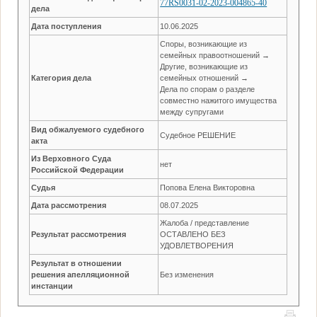
77RS0031-02-2023-004865-40
дела
Дата поступления
10.06.2025
Споры, возникающие из
семейных правоотношений →
Другие, возникающие из
Категория дела
семейных отношений →
Дела по спорам о разделе
совместно нажитого имущества
между супругами
Вид обжалуемого судебного
Судебное РЕШЕНИЕ
акта
Из Верховного Суда
нет
Российской Федерации
Судья
Попова Елена Викторовна
Дата рассмотрения
08.07.2025
Жалоба / представление
Результат рассмотрения
ОСТАВЛЕНО БЕЗ
УДОВЛЕТВОРЕНИЯ
Результат в отношении
решения апелляционной
Без изменения
инстанции