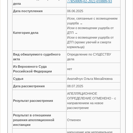
77RS0009-02-2022-010889-93
дела
Дата поступления
06.06.2025
Иски, связанные с возмещением
ущерба →
Иски о возмещении ущерба от
Категория дела
ДТП →
Иски о возмещении ущерба от
ДТП (кроме увечий и смерти
кормильца)
Вид обжалуемого судебного
Определение по СУЩЕСТВУ
акта
дела
Из Верховного Суда
нет
Российской Федерации
Судья
Анатийчук Ольга Михайловна
Дата рассмотрения
08.07.2025
АПЕЛЛЯЦИОННОЕ
ОПРЕДЕЛЕНИЕ ОТМЕНЕНО - с
Результат рассмотрения
направлением на новое
рассмотрение
Результат в отношении
решения апелляционной
Отменен
инстанции
нарушение или неправильное