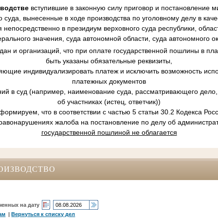
зводстве
вступившие в законную силу приговор и постановление ми
 суда, вынесенные в ходе производства по уголовному делу в кач
 непосредственно в президиум верховного суда республики, област
рального значения, суда автономной области, суда автономного ок
ан и организаций, что при оплате государственной пошлины в пл
быть указаны обязательные реквизиты,
ляющие индивидуализировать платеж и исключить возможность испо
платежных документов
ний в суд (например, наименование суда, рассматривающего дело, 
об участниках (истец, ответчик))
ормируем, что в соответствии с частью 5 статьи 30.2 Кодекса Ро
равонарушениях жалоба на постановление по делу об администр
государственной пошлиной не облагается
ОИЗВОДСТВО
ченных на дату
ам
|
Вернуться к списку дел