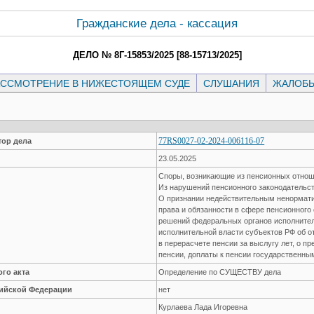
Гражданские дела - кассация
ДЕЛО № 8Г-15853/2025 [88-15713/2025]
ССМОТРЕНИЕ В НИЖЕСТОЯЩЕМ СУДЕ
СЛУШАНИЯ
ЖАЛОБ
77RS0027-02-2024-006116-07
ор дела
23.05.2025
Споры, возникающие из пенсионных отно
Из нарушений пенсионного законодательс
О признании недействительным ненормати
права и обязанности в сфере пенсионного
решений федеральных органов исполнител
исполнительной власти субъектов РФ об от
в перерасчете пенсии за выслугу лет, о 
пенсии, доплаты к пенсии государственн
го акта
Определение по СУЩЕСТВУ дела
сийской Федерации
нет
Курлаева Лада Игоревна