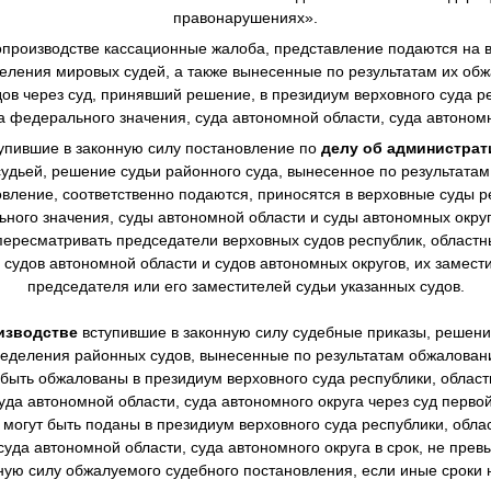
правонарушениях».
производстве
кассационные жалоба, представление подаются на в
еления мировых судей, а также вынесенные по результатам их о
в через суд, принявший решение, в президиум верховного суда ре
а федерального значения, суда автономной области, суда автономн
упившие в законную силу постановление по
делу об администра
дьей, решение судьи районного суда, вынесенное по результата
овление, соответственно подаются, приносятся в верховные суды р
ного значения, суды автономной области и суды автономных окру
ересматривать председатели верховных судов республик, областны
 судов автономной области и судов автономных округов, их замест
председателя или его заместителей судьи указанных судов.
изводстве
вступившие в законную силу судебные приказы, решен
еделения районных судов, вынесенные по результатам обжалова
 быть обжалованы в президиум верховного суда республики, областн
уда автономной области, суда автономного округа через суд перво
могут быть поданы в президиум верховного суда республики, облас
суда автономной области, суда автономного округа в срок, не пре
нную силу обжалуемого судебного постановления, если иные сроки 