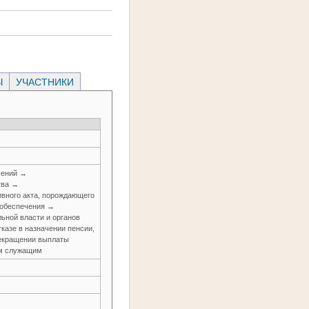
Ы
УЧАСТНИКИ
шений →
тва →
вного акта, порождающего
 обеспечения →
ьной власти и органов
казе в назначении пенсии,
прекращении выплаты
ым служащим