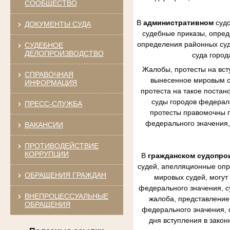
СООБЩЕСТВО
В
административном
судо
ДОКУМЕНТЫ СУДА
судебные приказы, опред
определения районных судо
СУДЕБНОЕ
ДЕЛОПРОИЗВОДСТВО
суда город
Жалобы, протесты на вст
СПРАВОЧНАЯ
вынесенное мировым су
ИНФОРМАЦИЯ
протеста на такое постан
суды городов федераль
ПРЕСС-СЛУЖБА
протесты правомочны п
федерального значения,
ВАКАНСИИ
ПРОТИВОДЕЙСТВИЕ
КОРРУПЦИИ
В
гражданском судопро
судей, апелляционные опр
ОБРАЩЕНИЯ ГРАЖДАН
мировых судей, могут
федерального значения, с
ВНЕПРОЦЕССУАЛЬНЫЕ
жалоба, представление 
ОБРАЩЕНИЯ
федерального значения, 
дня вступления в зако