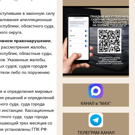
.
ступившие в законную силу
бжалования апелляционные
спублики, областного суда,
ого округа.
тивном правонарушении
,
м рассмотрения жалобы,
еспублик, областные суды,
гов. Указанные жалобы,
х судов, судов городов
ители либо по поручению
ия и определения мировых
ния решений и определений
КАНАЛ в "MAX"
ого суда, суда города
й инстанции. Кассационные
тного суда, суда города
вышающий трех месяцев со
не установлены ГПК РФ.
ТЕЛЕГРАМ-КАНАЛ