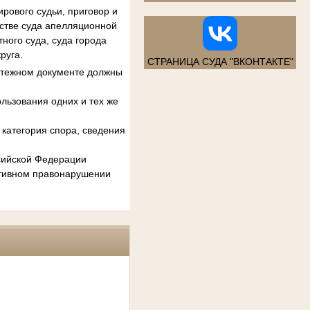
рового судьи, приговор и
естве суда апелляционной
ного суда, суда города
руга.
СТРАНИЦА СУДА "ВКОНТАКТЕ"
атежном документе должны
льзования одних и тех же
категория спора, сведения
ссийской Федерации
ативном правонарушении