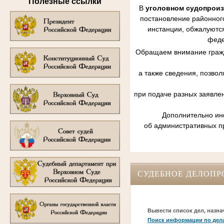
Полезные ссылки
В
уголовном судопрои
постановление районного
инстанции, обжалуются
феде
Обращаем внимание гражд
а также сведения, позво
при подаче разных заявле
Дополнительно инф
об административных п
СУДЕБНОЕ ДЕЛОПР
Вывести список дел, назна
Поиск информации по дел