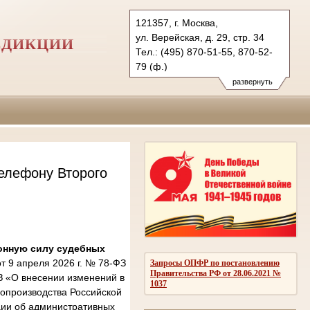
121357, г. Москва,
ул. Верейская, д. 29, стр. 34
СДИКЦИИ
Тел.: (495) 870-51-55, 870-52-
79 (ф.)
2kas@sudrf.ru
развернуть
елефону Второго
онную силу судебных
 9 апреля 2026 г. № 78-ФЗ
Запросы ОПФР по постановлению
Правительства РФ от 28.06.2021 №
З «О внесении изменений в
1037
опроизводства Российской
ции об административных