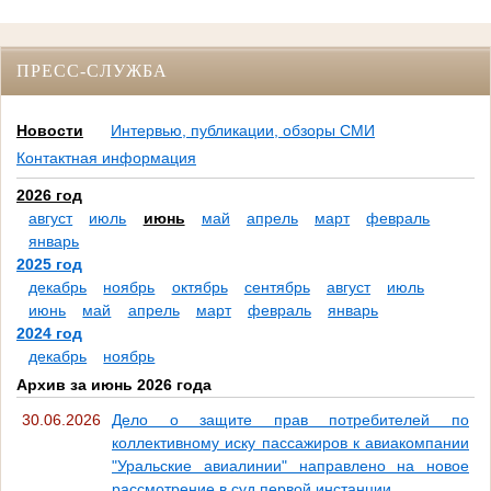
ПРЕСС-СЛУЖБА
Новости
Интервью, публикации, обзоры СМИ
Контактная информация
2026 год
август
июль
июнь
май
апрель
март
февраль
январь
2025 год
декабрь
ноябрь
октябрь
сентябрь
август
июль
июнь
май
апрель
март
февраль
январь
2024 год
декабрь
ноябрь
Архив за июнь 2026 года
30.06.2026
Дело о защите прав потребителей по
коллективному иску пассажиров к авиакомпании
"Уральские авиалинии" направлено на новое
рассмотрение в суд первой инстанции